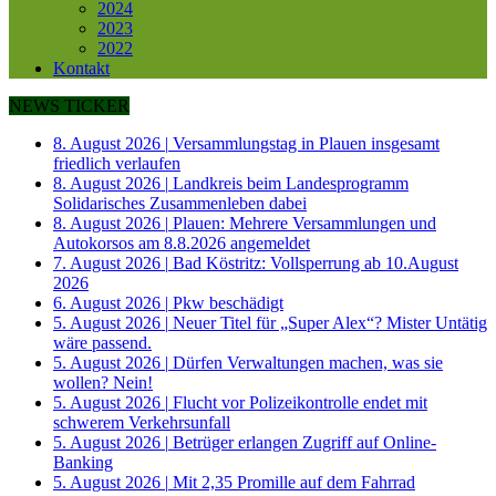
2024
2023
2022
Kontakt
NEWS TICKER
8. August 2026
|
Versammlungstag in Plauen insgesamt
friedlich verlaufen
8. August 2026
|
Landkreis beim Landesprogramm
Solidarisches Zusammenleben dabei
8. August 2026
|
Plauen: Mehrere Versammlungen und
Autokorsos am 8.8.2026 angemeldet
7. August 2026
|
Bad Köstritz: Vollsperrung ab 10.August
2026
6. August 2026
|
Pkw beschädigt
5. August 2026
|
Neuer Titel für „Super Alex“? Mister Untätig
wäre passend.
5. August 2026
|
Dürfen Verwaltungen machen, was sie
wollen? Nein!
5. August 2026
|
Flucht vor Polizeikontrolle endet mit
schwerem Verkehrsunfall
5. August 2026
|
Betrüger erlangen Zugriff auf Online-
Banking
5. August 2026
|
Mit 2,35 Promille auf dem Fahrrad