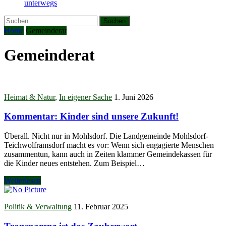
unterwegs
Suchen
nach:
Home
Gemeinderat
Gemeinderat
Heimat & Natur
,
In eigener Sache
1. Juni 2026
Kommentar: Kinder sind unsere Zukunft!
Überall. Nicht nur in Mohlsdorf. Die Landgemeinde Mohlsdorf-
Teichwolframsdorf macht es vor: Wenn sich engagierte Menschen
zusammentun, kann auch in Zeiten klammer Gemeindekassen für
die Kinder neues entstehen. Zum Beispiel…
Weiterlesen
Politik & Verwaltung
11. Februar 2025