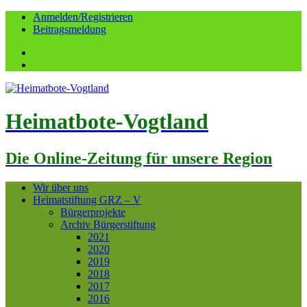
Anmelden/Registrieren
Beitragsmeldung
Facebook
YouTube
Heimatbote-Vogtland
Die Online-Zeitung für unsere Region
Wir über uns
Heimatstiftung GRZ – V
Bürgerprojekte
Archiv Bürgerstiftung
2021
2020
2019
2018
2017
2016