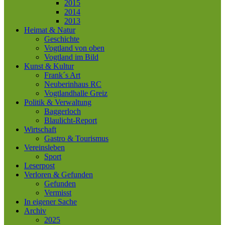
2015
2014
2013
Heimat & Natur
Geschichte
Vogtland von oben
Vogtland im Bild
Kunst & Kultur
Frank´s Art
Neuberinhaus RC
Vogtlandhalle Greiz
Politik & Verwaltung
Baggerloch
Blaulicht-Report
Wirtschaft
Gastro & Tourismus
Vereinsleben
Sport
Leserpost
Verloren & Gefunden
Gefunden
Vermisst
In eigener Sache
Archiv
2025