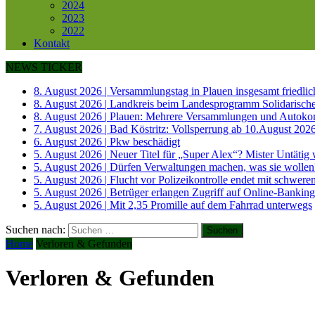
2024
2023
2022
Kontakt
NEWS TICKER
8. August 2026
|
Versammlungstag in Plauen insgesamt friedlic
8. August 2026
|
Landkreis beim Landesprogramm Solidarisch
8. August 2026
|
Plauen: Mehrere Versammlungen und Autokor
7. August 2026
|
Bad Köstritz: Vollsperrung ab 10.August 202
6. August 2026
|
Pkw beschädigt
5. August 2026
|
Neuer Titel für „Super Alex“? Mister Untätig
5. August 2026
|
Dürfen Verwaltungen machen, was sie wollen
5. August 2026
|
Flucht vor Polizeikontrolle endet mit schwere
5. August 2026
|
Betrüger erlangen Zugriff auf Online-Banking
5. August 2026
|
Mit 2,35 Promille auf dem Fahrrad unterwegs
Suchen nach:
Home
Verloren & Gefunden
Verloren & Gefunden