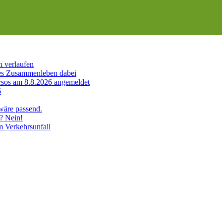
h verlaufen
es Zusammenleben dabei
sos am 8.8.2026 angemeldet
6
 wäre passend.
? Nein!
m Verkehrsunfall