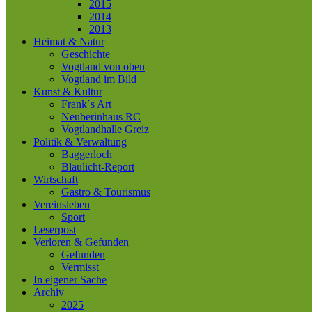
2015
2014
2013
Heimat & Natur
Geschichte
Vogtland von oben
Vogtland im Bild
Kunst & Kultur
Frank´s Art
Neuberinhaus RC
Vogtlandhalle Greiz
Politik & Verwaltung
Baggerloch
Blaulicht-Report
Wirtschaft
Gastro & Tourismus
Vereinsleben
Sport
Leserpost
Verloren & Gefunden
Gefunden
Vermisst
In eigener Sache
Archiv
2025