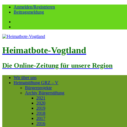
Anmelden/Registrieren
Beitragsmeldung
Facebook
YouTube
Heimatbote-Vogtland
Die Online-Zeitung für unsere Region
Wir über uns
Heimatstiftung GRZ – V
Bürgerprojekte
Archiv Bürgerstiftung
2021
2020
2019
2018
2017
2016