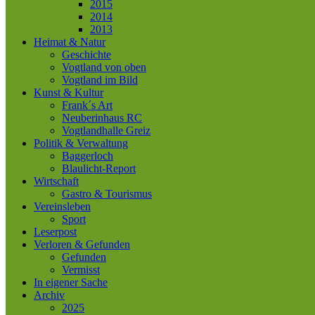
2015
2014
2013
Heimat & Natur
Geschichte
Vogtland von oben
Vogtland im Bild
Kunst & Kultur
Frank´s Art
Neuberinhaus RC
Vogtlandhalle Greiz
Politik & Verwaltung
Baggerloch
Blaulicht-Report
Wirtschaft
Gastro & Tourismus
Vereinsleben
Sport
Leserpost
Verloren & Gefunden
Gefunden
Vermisst
In eigener Sache
Archiv
2025