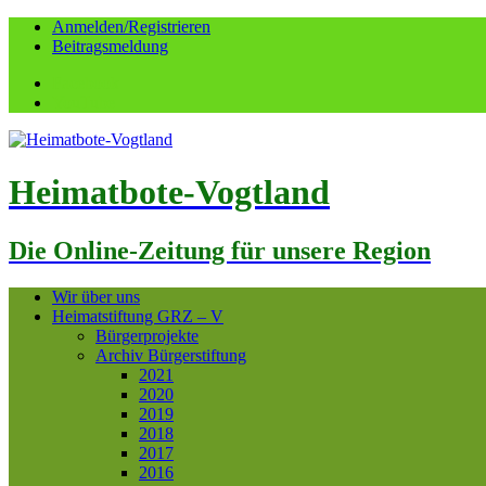
Anmelden/Registrieren
Beitragsmeldung
Facebook
YouTube
Heimatbote-Vogtland
Die Online-Zeitung für unsere Region
Wir über uns
Heimatstiftung GRZ – V
Bürgerprojekte
Archiv Bürgerstiftung
2021
2020
2019
2018
2017
2016