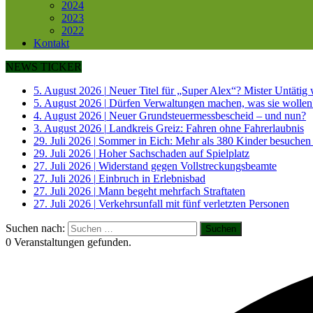
2024
2023
2022
Kontakt
NEWS TICKER
5. August 2026
|
Neuer Titel für „Super Alex“? Mister Untätig
5. August 2026
|
Dürfen Verwaltungen machen, was sie wollen
4. August 2026
|
Neuer Grundsteuermessbescheid – und nun?
3. August 2026
|
Landkreis Greiz: Fahren ohne Fahrerlaubnis
29. Juli 2026
|
Sommer in Eich: Mehr als 380 Kinder besuchen
29. Juli 2026
|
Hoher Sachschaden auf Spielplatz
27. Juli 2026
|
Widerstand gegen Vollstreckungsbeamte
27. Juli 2026
|
Einbruch in Erlebnisbad
27. Juli 2026
|
Mann begeht mehrfach Straftaten
27. Juli 2026
|
Verkehrsunfall mit fünf verletzten Personen
Suchen nach:
0 Veranstaltungen gefunden.