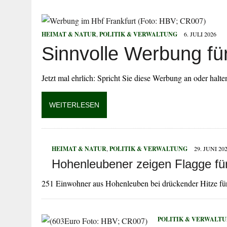
29. JULI 2026
|
HOHER SACHSCHADEN AUF SPIELPLATZ
27. JULI 2026
|
WIDERSTAND GEGEN VOLLSTRECKUNGSB
HEIMAT & NATUR
,
POLITIK & VERWALTUNG
6. JULI 2026
27. JULI 2026
|
EINBRUCH IN ERLEBNISBAD
Sinnvolle Werbung fü
27. JULI 2026
|
MANN BEGEHT MEHRFACH STRAFTATEN
27. JULI 2026
|
VERKEHRSUNFALL MIT FÜNF VERLETZTE
Jetzt mal ehrlich: Spricht Sie diese Werbung an oder hal
WEITERLESEN
HEIMAT & NATUR
,
POLITIK & VERWALTUNG
29. JUNI 20
Hohenleubener zeigen Flagge fü
251 Einwohner aus Hohenleuben bei drückender Hitze für 
POLITIK & VERWALT