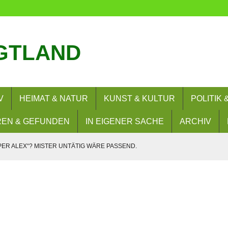
GTLAND
V
HEIMAT & NATUR
KUNST & KULTUR
POLITIK
EN & GEFUNDEN
IN EIGENER SACHE
ARCHIV
PER ALEX“? MISTER UNTÄTIG WÄRE PASSEND.
SIE WOLLEN? NEIN!
– UND NUN?
RERLAUBNIS
 BESUCHEN FLORIANBILDUNGSZENTRUM (FLOBIZ)