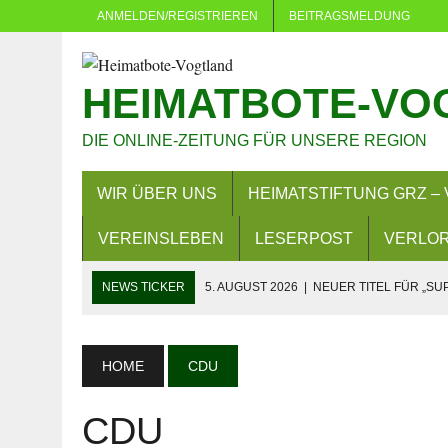
ANMELDEN/REGISTRIEREN
BEITRAGSMELDUNG
HEIMATBOTE-VO
DIE ONLINE-ZEITUNG FÜR UNSERE REGION
WIR ÜBER UNS
HEIMATSTIFTUNG GRZ – 
VEREINSLEBEN
LESERPOST
VERLOR
NEWS TICKER
5. AUGUST 2026
|
NEUER TITEL FÜR „SU
5. AUGUST 2026
|
DÜRFEN VERWALTUNGEN MACHEN, WAS 
4. AUGUST 2026
|
NEUER GRUNDSTEUERMESSBESCHEID 
HOME
CDU
3. AUGUST 2026
|
LANDKREIS GREIZ: FAHREN OHNE FAH
CDU
29. JULI 2026
|
SOMMER IN EICH: MEHR ALS 380 KINDER