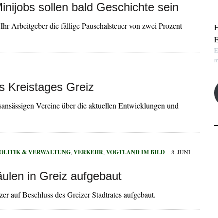
inijobs sollen bald Geschichte sein
hr Arbeitgeber die fällige Pauschalsteuer von zwei Prozent
H
E
E
m
s Kreistages Greiz
rtsansässigen Vereine über die aktuellen Entwicklungen und
OLITIK & VERWALTUNG
,
VERKEHR
,
VOGTLAND IM BILD
8. JUNI
äulen in Greiz aufgebaut
tzer auf Beschluss des Greizer Stadtrates aufgebaut.