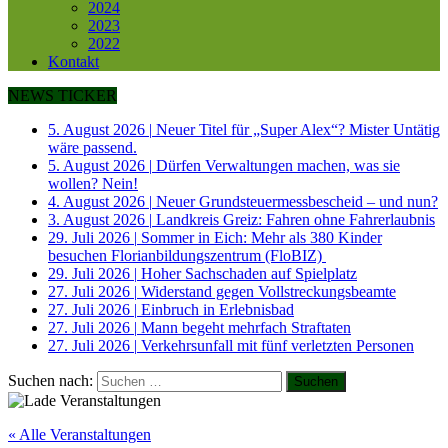
2024
2023
2022
Kontakt
NEWS TICKER
5. August 2026
|
Neuer Titel für „Super Alex“? Mister Untätig
wäre passend.
5. August 2026
|
Dürfen Verwaltungen machen, was sie
wollen? Nein!
4. August 2026
|
Neuer Grundsteuermessbescheid – und nun?
3. August 2026
|
Landkreis Greiz: Fahren ohne Fahrerlaubnis
29. Juli 2026
|
Sommer in Eich: Mehr als 380 Kinder
besuchen Florianbildungszentrum (FloBIZ)
29. Juli 2026
|
Hoher Sachschaden auf Spielplatz
27. Juli 2026
|
Widerstand gegen Vollstreckungsbeamte
27. Juli 2026
|
Einbruch in Erlebnisbad
27. Juli 2026
|
Mann begeht mehrfach Straftaten
27. Juli 2026
|
Verkehrsunfall mit fünf verletzten Personen
Suchen nach:
« Alle Veranstaltungen