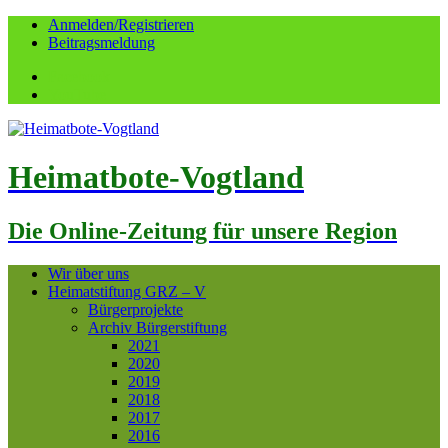
Anmelden/Registrieren
Beitragsmeldung
Facebook
YouTube
Heimatbote-Vogtland
Die Online-Zeitung für unsere Region
Wir über uns
Heimatstiftung GRZ – V
Bürgerprojekte
Archiv Bürgerstiftung
2021
2020
2019
2018
2017
2016