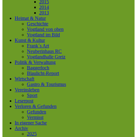
2015
2014
2013
Heimat & Natur
Geschichte
Vogtland von oben
Vogtland im Bild
Kunst & Kultur
Frank´s Art
Neuberinhaus RC
Vogtlandhalle Greiz
Politik & Verwaltung
Baggerloch
Blaulicht-Report
Wirtschaft
Gastro & Tourismus
Vereinsleben
Sport
Leserpost
Verloren & Gefunden
Gefunden
Vermisst
In eigener Sache
Archiv
2025