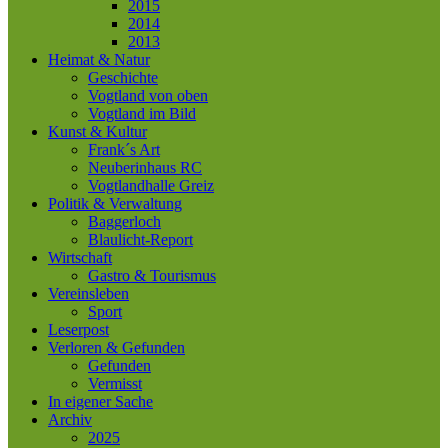
2015
2014
2013
Heimat & Natur
Geschichte
Vogtland von oben
Vogtland im Bild
Kunst & Kultur
Frank´s Art
Neuberinhaus RC
Vogtlandhalle Greiz
Politik & Verwaltung
Baggerloch
Blaulicht-Report
Wirtschaft
Gastro & Tourismus
Vereinsleben
Sport
Leserpost
Verloren & Gefunden
Gefunden
Vermisst
In eigener Sache
Archiv
2025