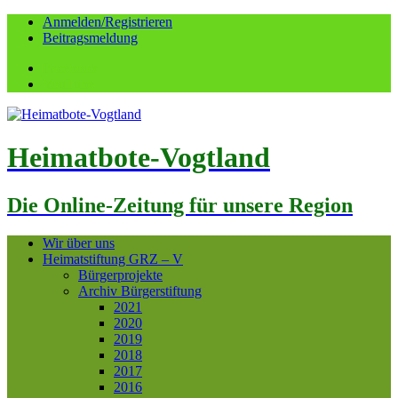
Anmelden/Registrieren
Beitragsmeldung
Facebook
YouTube
Heimatbote-Vogtland
Die Online-Zeitung für unsere Region
Wir über uns
Heimatstiftung GRZ – V
Bürgerprojekte
Archiv Bürgerstiftung
2021
2020
2019
2018
2017
2016