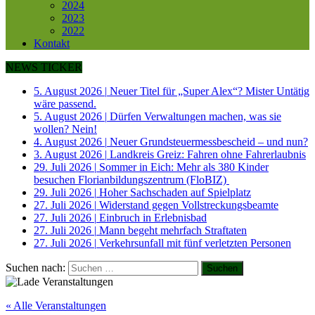
2024
2023
2022
Kontakt
NEWS TICKER
5. August 2026
|
Neuer Titel für „Super Alex“? Mister Untätig
wäre passend.
5. August 2026
|
Dürfen Verwaltungen machen, was sie
wollen? Nein!
4. August 2026
|
Neuer Grundsteuermessbescheid – und nun?
3. August 2026
|
Landkreis Greiz: Fahren ohne Fahrerlaubnis
29. Juli 2026
|
Sommer in Eich: Mehr als 380 Kinder
besuchen Florianbildungszentrum (FloBIZ)
29. Juli 2026
|
Hoher Sachschaden auf Spielplatz
27. Juli 2026
|
Widerstand gegen Vollstreckungsbeamte
27. Juli 2026
|
Einbruch in Erlebnisbad
27. Juli 2026
|
Mann begeht mehrfach Straftaten
27. Juli 2026
|
Verkehrsunfall mit fünf verletzten Personen
Suchen nach:
« Alle Veranstaltungen