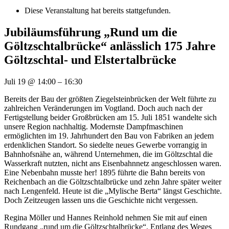
Diese Veranstaltung hat bereits stattgefunden.
Jubiläumsführung „Rund um die
Göltzschtalbrücke“ anlässlich 175 Jahre
Göltzschtal- und Elstertalbrücke
Juli 19
@
14:00
–
16:30
Bereits der Bau der größten Ziegelsteinbrücken der Welt führte zu
zahlreichen Veränderungen im Vogtland. Doch auch nach der
Fertigstellung beider Großbrücken am 15. Juli 1851 wandelte sich
unsere Region nachhaltig. Modernste Dampfmaschinen
ermöglichten im 19. Jahrhundert den Bau von Fabriken an jedem
erdenklichen Standort. So siedelte neues Gewerbe vorrangig in
Bahnhofsnähe an, während Unternehmen, die im Göltzschtal die
Wasserkraft nutzten, nicht ans Eisenbahnnetz angeschlossen waren.
Eine Nebenbahn musste her! 1895 führte die Bahn bereits von
Reichenbach an die Göltzschtalbrücke und zehn Jahre später weiter
nach Lengenfeld. Heute ist die „Mylische Berta“ längst Geschichte.
Doch Zeitzeugen lassen uns die Geschichte nicht vergessen.
Regina Möller und Hannes Reinhold nehmen Sie mit auf einen
Rundgang „rund um die Göltzschtalbrücke“. Entlang des Weges