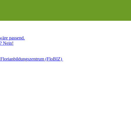
 wäre passend.
? Nein!
 Florianbildungszentrum (FloBIZ)