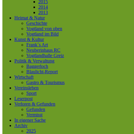
2015
2014
2013
Heimat & Natur
Geschichte
Vogtland von oben
Vogtland im Bild
Kunst & Kultur
Frank´s Art
Neuberinhaus RC
Vogtlandhalle Greiz
Politik & Verwaltung
Baggerloch
Blaulicht-Report
Wirtschaft
Gastro & Tourismus
Vereinsleben
Sport
Leserpost
Verloren & Gefunden
Gefunden
Vermisst
In eigener Sache
Archiv
2025