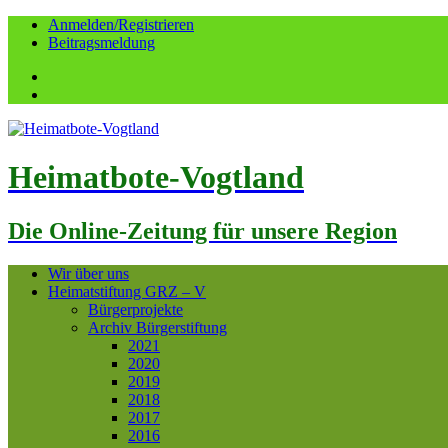
Anmelden/Registrieren
Beitragsmeldung
Facebook
YouTube
Heimatbote-Vogtland
Die Online-Zeitung für unsere Region
Wir über uns
Heimatstiftung GRZ – V
Bürgerprojekte
Archiv Bürgerstiftung
2021
2020
2019
2018
2017
2016