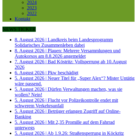
2024
2023
2022
Kontakt
NEWS TICKER
8. August 2026
|
Landkreis beim Landesprogramm
Solidarisches Zusammenleben dabei
8. August 2026
|
Plauen: Mehrere Versammlungen und
Autokorsos am 8.8.2026 angemeldet
7. August 2026
|
Bad Köstritz: Vollsperrung ab 10.August
2026
6. August 2026
|
Pkw beschädigt
5. August 2026
|
Neuer Titel für „Super Alex“? Mister Untätig
wäre passend.
5. August 2026
|
Dürfen Verwaltungen machen, was sie
wollen? Nein!
5. August 2026
|
Flucht vor Polizeikontrolle endet mit
schwerem Verkehrsunfall
5. August 2026
|
Betrüger erlangen Zugriff auf Online-
Banking
5. August 2026
|
Mit 2,35 Promille auf dem Fahrrad
unterwegs
5. August 2026
|
Ab 1.9.26: Straßensperrung in Köckritz