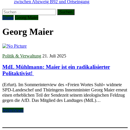
zwischen Abzweig B92 und Ortseingang
Suchen
nach:
Home
Georg Maier
Georg Maier
Politik & Verwaltung
21. Juli 2025
MdL Mühlmann: Maier ist ein radikalisierter
Politaktivist!
(Erfurt). Im Sommerinterview des »Freien Wortes Suhl« widmete
SPD-Landeschef und Thüringens Innenminister Georg Maier erneut
einen erheblichen Teil der Sendezeit seinem ideologischen Feldzug
gegen die AfD. Das Mitglied des Landtages (MdL)…
Weiterlesen