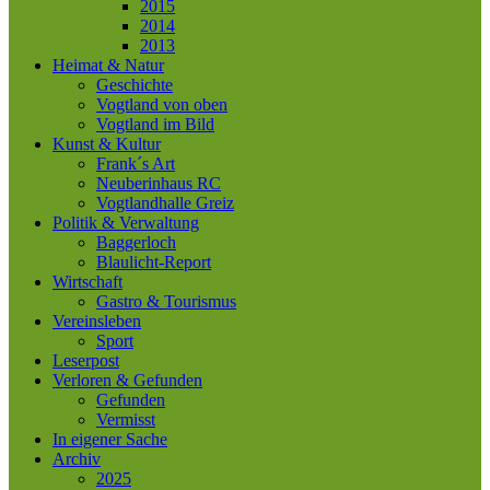
2015
2014
2013
Heimat & Natur
Geschichte
Vogtland von oben
Vogtland im Bild
Kunst & Kultur
Frank´s Art
Neuberinhaus RC
Vogtlandhalle Greiz
Politik & Verwaltung
Baggerloch
Blaulicht-Report
Wirtschaft
Gastro & Tourismus
Vereinsleben
Sport
Leserpost
Verloren & Gefunden
Gefunden
Vermisst
In eigener Sache
Archiv
2025