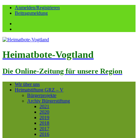
Anmelden/Registrieren
Beitragsmeldung
Facebook
YouTube
Heimatbote-Vogtland
Die Online-Zeitung für unsere Region
Wir über uns
Heimatstiftung GRZ – V
Bürgerprojekte
Archiv Bürgerstiftung
2021
2020
2019
2018
2017
2016