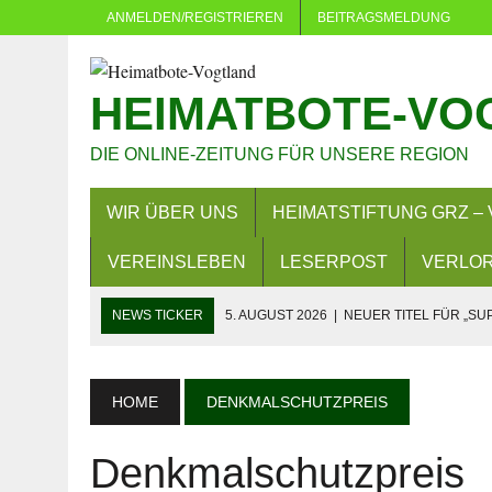
ANMELDEN/REGISTRIEREN
BEITRAGSMELDUNG
HEIMATBOTE-VO
DIE ONLINE-ZEITUNG FÜR UNSERE REGION
WIR ÜBER UNS
HEIMATSTIFTUNG GRZ – 
VEREINSLEBEN
LESERPOST
VERLOR
NEWS TICKER
5. AUGUST 2026
|
NEUER TITEL FÜR „SU
5. AUGUST 2026
|
DÜRFEN VERWALTUNGEN MACHEN, WAS 
4. AUGUST 2026
|
NEUER GRUNDSTEUERMESSBESCHEID 
HOME
DENKMALSCHUTZPREIS
3. AUGUST 2026
|
LANDKREIS GREIZ: FAHREN OHNE FAH
Denkmalschutzpreis
29. JULI 2026
|
SOMMER IN EICH: MEHR ALS 380 KINDER