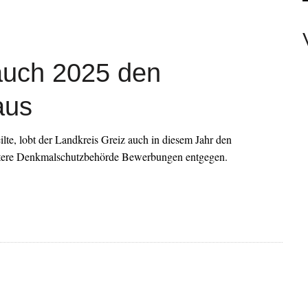
EAMTE
 auch 2025 den
N PERSONEN
aus
lte, lobt der Landkreis Greiz auch in diesem Jahr den
ntere Denkmalschutzbehörde Bewerbungen entgegen.