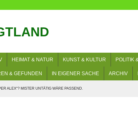
GTLAND
V
HEIMAT & NATUR
KUNST & KULTUR
POLITIK
EN & GEFUNDEN
IN EIGENER SACHE
ARCHIV
PER ALEX“? MISTER UNTÄTIG WÄRE PASSEND.
SIE WOLLEN? NEIN!
– UND NUN?
RERLAUBNIS
 BESUCHEN FLORIANBILDUNGSZENTRUM (FLOBIZ)