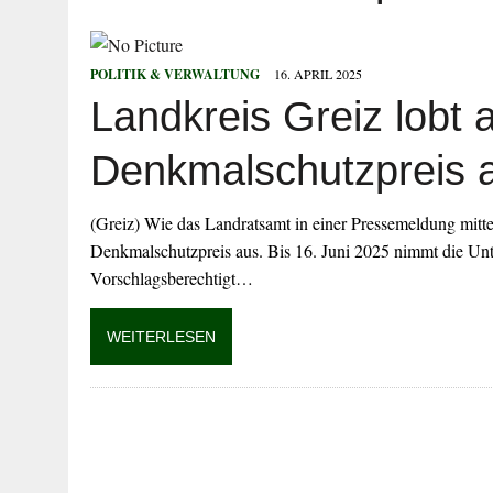
29. JULI 2026
|
HOHER SACHSCHADEN AUF SPIELPLATZ
27. JULI 2026
|
WIDERSTAND GEGEN VOLLSTRECKUNGSB
POLITIK & VERWALTUNG
16. APRIL 2025
27. JULI 2026
|
EINBRUCH IN ERLEBNISBAD
Landkreis Greiz lobt
27. JULI 2026
|
MANN BEGEHT MEHRFACH STRAFTATEN
27. JULI 2026
|
VERKEHRSUNFALL MIT FÜNF VERLETZTE
Denkmalschutzpreis 
(Greiz) Wie das Landratsamt in einer Pressemeldung mittei
Denkmalschutzpreis aus. Bis 16. Juni 2025 nimmt die U
Vorschlagsberechtigt…
WEITERLESEN