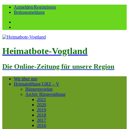
Anmelden/Registrieren
Beitragsmeldung
Facebook
YouTube
Heimatbote-Vogtland
Die Online-Zeitung für unsere Region
Wir über uns
Heimatstiftung GRZ – V
Bürgerprojekte
Archiv Bürgerstiftung
2021
2020
2019
2018
2017
2016