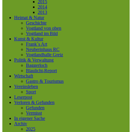
2015
2014
2013
Heimat & Natur
Geschichte
Vogtland von oben
Vogtland im Bild
Kunst & Kultur
Frank´s Art
Neuberinhaus RC
Vogtlandhalle Greiz
Politik & Verwaltung
Baggerloch
Blaulicht-Report
Wirtschaft
Gastro & Tourismus
Vereinsleben
Sport
Leserpost
Verloren & Gefunden
Gefunden
Vermisst
In eigener Sache
Archiv
2025