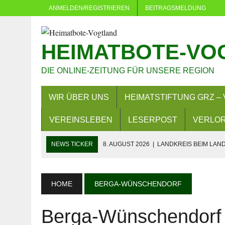
ANMELDEN/REGISTRIEREN
BEITRAGSMELDUNG
HEIMATBOTE-VO
DIE ONLINE-ZEITUNG FÜR UNSERE REGION
WIR ÜBER UNS
HEIMATSTIFTUNG GRZ – 
VEREINSLEBEN
LESERPOST
VERLOR
NEWS TICKER
8. AUGUST 2026
|
LANDKREIS BEIM LA
8. AUGUST 2026
|
PLAUEN: MEHRERE VERSAMMLUNGEN U
7. AUGUST 2026
|
BAD KÖSTRITZ: VOLLSPERRUNG AB 10.
HOME
BERGA-WÜNSCHENDORF
6. AUGUST 2026
|
PKW BESCHÄDIGT
Berga-Wünschendorf
5. AUGUST 2026
|
NEUER TITEL FÜR „SUPER ALEX“? MIST