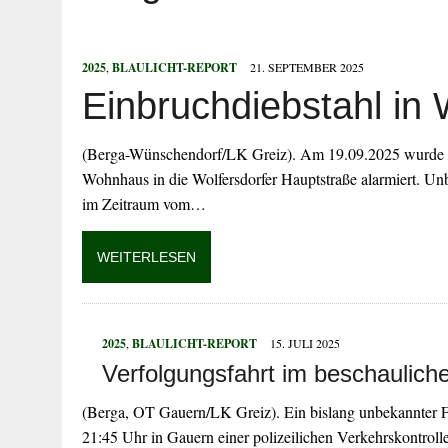
5. AUGUST 2026
|
DÜRFEN VERWALTUNGEN MACHEN, WAS 
5. AUGUST 2026
|
FLUCHT VOR POLIZEIKONTROLLE END
2025
,
BLAULICHT-REPORT
21. SEPTEMBER 2025
5. AUGUST 2026
|
BETRÜGER ERLANGEN ZUGRIFF AUF ON
Einbruchdiebstahl in 
5. AUGUST 2026
|
MIT 2,35 PROMILLE AUF DEM FAHRRAD
5. AUGUST 2026
|
AB 1.9.26: STRASSENSPERRUNG IN KÖC
(Berga-Wünschendorf/LK Greiz). Am 19.09.2025 wurde die
Wohnhaus in die Wolfersdorfer Hauptstraße alarmiert. Unb
im Zeitraum vom…
WEITERLESEN
2025
,
BLAULICHT-REPORT
15. JULI 2025
Verfolgungsfahrt im beschaulic
(Berga, OT Gauern/LK Greiz). Ein bislang unbekannter 
21:45 Uhr in Gauern einer polizeilichen Verkehrskontrolle