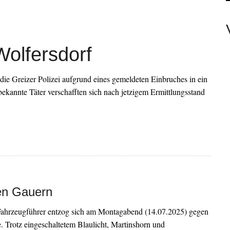
SIE WOLLEN? NEIN!
ET MIT SCHWEREM VERKEHRSUNFALL
LINE-BANKING
Wolfersdorf
 UNTERWEGS
KRITZ ZWISCHEN ABZWEIG B92 UND ORTSEINGANG
 Greizer Polizei aufgrund eines gemeldeten Einbruches in ein
ekannte Täter verschafften sich nach jetzigem Ermittlungsstand
hen Gauern
Fahrzeugführer entzog sich am Montagabend (14.07.2025) gegen
. Trotz eingeschaltetem Blaulicht, Martinshorn und