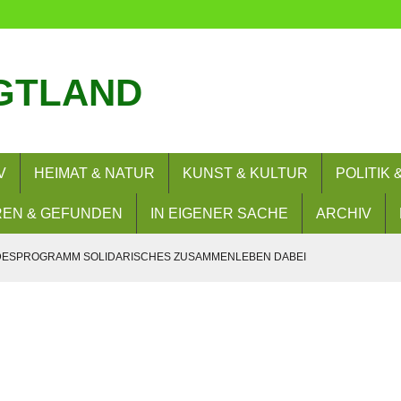
GTLAND
V
HEIMAT & NATUR
KUNST & KULTUR
POLITIK
EN & GEFUNDEN
IN EIGENER SACHE
ARCHIV
NDESPROGRAMM SOLIDARISCHES ZUSAMMENLEBEN DABEI
ND AUTOKORSOS AM 8.8.2026 ANGEMELDET
AUGUST 2026
ER UNTÄTIG WÄRE PASSEND.