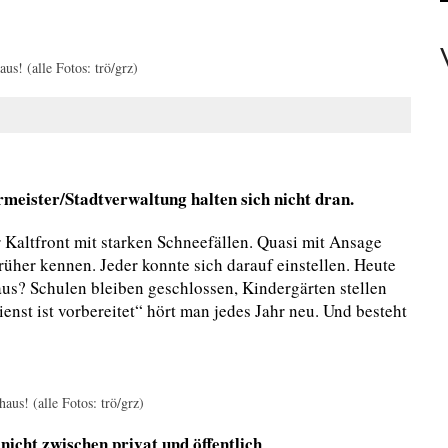
EAMTE
us! (alle Fotos: trö/grz)
N PERSONEN
meister/Stadtverwaltung halten sich nicht dran.
r Kaltfront mit starken Schneefällen. Quasi mit Ansage
rüher kennen. Jeder konnte sich darauf einstellen. Heute
aus? Schulen bleiben geschlossen, Kindergärten stellen
enst ist vorbereitet“ hört man jedes Jahr neu. Und besteht
aus! (alle Fotos: trö/grz)
nicht zwischen privat und öffentlich