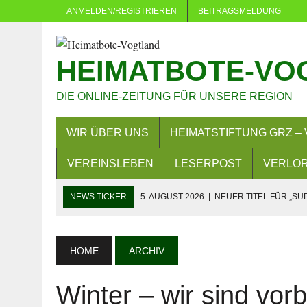
ANMELDEN/REGISTRIEREN
BEITRAGSMELDUNG
HEIMATBOTE-VO
DIE ONLINE-ZEITUNG FÜR UNSERE REGION
WIR ÜBER UNS
HEIMATSTIFTUNG GRZ – 
VEREINSLEBEN
LESERPOST
VERLOR
NEWS TICKER
5. AUGUST 2026
|
NEUER TITEL FÜR „SU
5. AUGUST 2026
|
DÜRFEN VERWALTUNGEN MACHEN, WAS 
4. AUGUST 2026
|
NEUER GRUNDSTEUERMESSBESCHEID 
HOME
ARCHIV
3. AUGUST 2026
|
LANDKREIS GREIZ: FAHREN OHNE FAH
Winter – wir sind vorb
29. JULI 2026
|
SOMMER IN EICH: MEHR ALS 380 KINDER