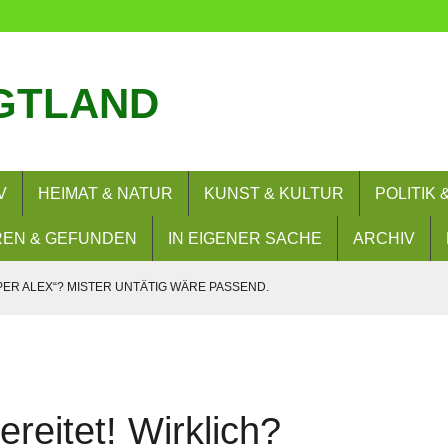
GTLAND
V
HEIMAT & NATUR
KUNST & KULTUR
POLITIK
EN & GEFUNDEN
IN EIGENER SACHE
ARCHIV
PER ALEX“? MISTER UNTÄTIG WÄRE PASSEND.
SIE WOLLEN? NEIN!
– UND NUN?
RERLAUBNIS
ereitet! Wirklich?
 BESUCHEN FLORIANBILDUNGSZENTRUM (FLOBIZ)