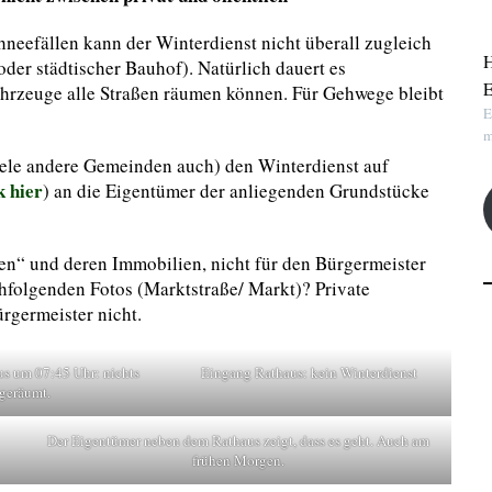
neefällen kann der Winterdienst nicht überall zugleich
H
oder städtischer Bauhof). Natürlich dauert es
E
fahrzeuge alle Straßen räumen können. Für Gehwege bleibt
E
m
iele andere Gemeinden auch) den Winterdienst auf
k hier
) an die Eigentümer der anliegenden Grundstücke
nen“ und deren Immobilien, nicht für den Bürgermeister
hfolgenden Fotos (Marktstraße/ Markt)? Private
rgermeister nicht.
s um 07:45 Uhr: nichts
Eingang Rathaus: kein Winterdienst
geräumt.
Der Eigentümer neben dem Rathaus zeigt, dass es geht. Auch am
frühen Morgen.