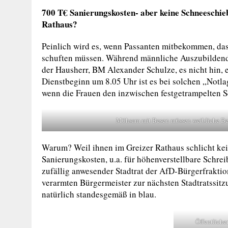
700 T€ Sanierungskosten- aber keine Schneeschie
Rathaus?
Peinlich wird es, wenn Passanten mitbekommen, da
schuften müssen. Während männliche Auszubildend
der Hausherr, BM Alexander Schulze, es nicht hin,
Dienstbeginn um 8.05 Uhr ist es bei solchen „Notlag
wenn die Frauen den inzwischen festgetrampelten 
Mühsam mit Besen müssen weibliche Bed
Warum? Weil ihnen im Greizer Rathaus schlicht ke
Sanierungskosten, u.a. für höhenverstellbare Schrei
zufällig anwesender Stadtrat der AfD-Bürgerfraktion
verarmten Bürgermeister zur nächsten Stadtratssitz
natürlich standesgemäß in blau.
Öffentliche