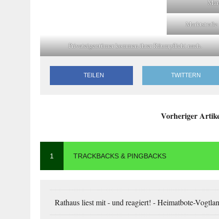
Mars
Marktstraße 
Privateigentümer kommen ihrer Räumpflicht nach.
TEILEN
TWITTERN
Vorheriger Artik
1
TRACKBACKS & PINGBACKS
Rathaus liest mit - und reagiert! - Heimatbote-Vogtla