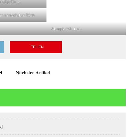
tallgelände.
in winterlichen Weiß
Abrupter Abbruch
TEILEN
el
Nächster Artikel
nd