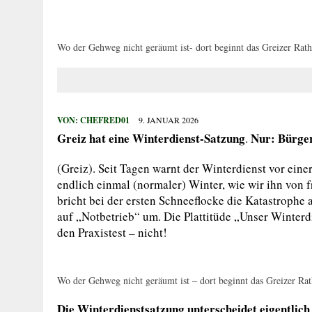
29. JULI 2026
|
HOHER SACHSCHADEN AUF SPIELPLATZ
27. JULI 2026
|
WIDERSTAND GEGEN VOLLSTRECKUNGSB
Wo der Gehweg nicht geräumt ist- dort beginnt das Greizer Ratha
27. JULI 2026
|
EINBRUCH IN ERLEBNISBAD
27. JULI 2026
|
MANN BEGEHT MEHRFACH STRAFTATEN
27. JULI 2026
|
VERKEHRSUNFALL MIT FÜNF VERLETZTE
VON:
CHEFRED01
9. JANUAR 2026
Greiz hat eine Winterdienst-Satzung
Nur: Bürger
.
(Greiz). Seit Tagen warnt der Winterdienst vor eine
endlich einmal (normaler) Winter, wie wir ihn von f
bricht bei der ersten Schneeflocke die Katastrophe 
auf „Notbetrieb“ um. Die Plattitüde „Unser Winterdi
den Praxistest – nicht!
Wo der Gehweg nicht geräumt ist – dort beginnt das Greizer Rath
Die Winterdienstsatzung unterscheidet eigentlich 