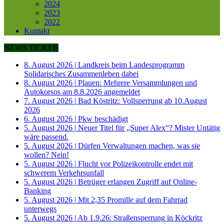
2024
2023
2022
Kontakt
NEWS TICKER
8. August 2026
|
Landkreis beim Landesprogramm
Solidarisches Zusammenleben dabei
8. August 2026
|
Plauen: Mehrere Versammlungen und
Autokorsos am 8.8.2026 angemeldet
7. August 2026
|
Bad Köstritz: Vollsperrung ab 10.August
2026
6. August 2026
|
Pkw beschädigt
5. August 2026
|
Neuer Titel für „Super Alex“? Mister Untätig
wäre passend.
5. August 2026
|
Dürfen Verwaltungen machen, was sie
wollen? Nein!
5. August 2026
|
Flucht vor Polizeikontrolle endet mit
schwerem Verkehrsunfall
5. August 2026
|
Betrüger erlangen Zugriff auf Online-
Banking
5. August 2026
|
Mit 2,35 Promille auf dem Fahrrad
unterwegs
5. August 2026
|
Ab 1.9.26: Straßensperrung in Köckritz