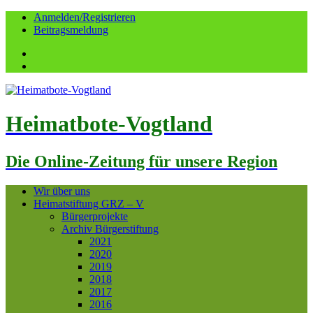
Anmelden/Registrieren
Beitragsmeldung
Facebook
YouTube
Heimatbote-Vogtland
Die Online-Zeitung für unsere Region
Wir über uns
Heimatstiftung GRZ – V
Bürgerprojekte
Archiv Bürgerstiftung
2021
2020
2019
2018
2017
2016