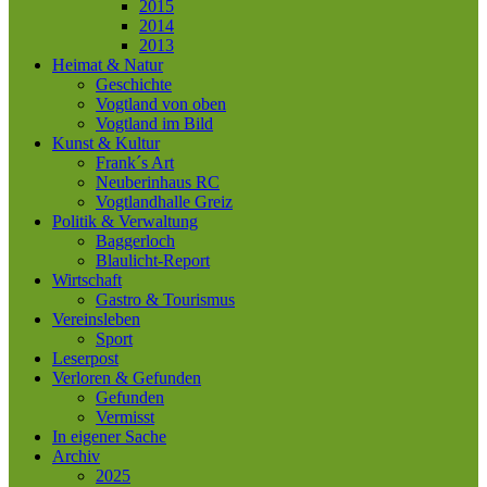
2015
2014
2013
Heimat & Natur
Geschichte
Vogtland von oben
Vogtland im Bild
Kunst & Kultur
Frank´s Art
Neuberinhaus RC
Vogtlandhalle Greiz
Politik & Verwaltung
Baggerloch
Blaulicht-Report
Wirtschaft
Gastro & Tourismus
Vereinsleben
Sport
Leserpost
Verloren & Gefunden
Gefunden
Vermisst
In eigener Sache
Archiv
2025