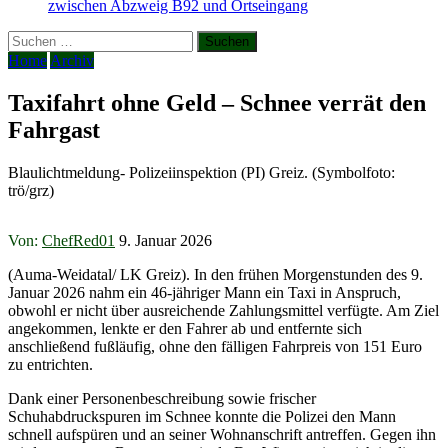
zwischen Abzweig B92 und Ortseingang
Suchen
nach:
Home
Archiv
Taxifahrt ohne Geld – Schnee verrät den
Fahrgast
Blaulichtmeldung- Polizeiinspektion (PI) Greiz. (Symbolfoto:
trö/grz)
Von:
ChefRed01
9. Januar 2026
(Auma-Weidatal/ LK Greiz). In den frühen Morgenstunden des 9.
Januar 2026 nahm ein 46-jähriger Mann ein Taxi in Anspruch,
obwohl er nicht über ausreichende Zahlungsmittel verfügte. Am Ziel
angekommen, lenkte er den Fahrer ab und entfernte sich
anschließend fußläufig, ohne den fälligen Fahrpreis von 151 Euro
zu entrichten.
Dank einer Personenbeschreibung sowie frischer
Schuhabdruckspuren im Schnee konnte die Polizei den Mann
schnell aufspüren und an seiner Wohnanschrift antreffen. Gegen ihn