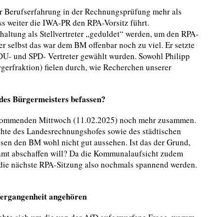
er Berufserfahrung in der Rechnungsprüfung mehr als
ass weiter die IWA-PR den RPA-Vorsitz führt.
haltung als Stellvertreter „geduldet“ werden, um den RPA-
r selbst das war dem BM offenbar noch zu viel. Er setzte
CDU- und SPD- Vertreter gewählt wurden. Sowohl Philipp
erfraktion) fielen durch, wie Recherchen unserer
des Bürgermeisters befassen?
m kommenden Mittwoch (11.02.2025) noch mehr zusammen.
chte des Landesrechnungshofes sowie des städtischen
en den BM wohl nicht gut aussehen. Ist das der Grund,
mt abschaffen will? Da die Kommunalaufsicht zudem
 die nächste RPA-Sitzung also nochmals spannend werden.
Vergangenheit angehören