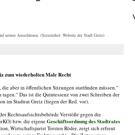
ER UNTÄTIG WÄRE PASSEND.
SIE WOLLEN? NEIN!
ET MIT SCHWEREM VERKEHRSUNFALL
LINE-BANKING
d seinen Ausschüssen. (Screenshot: Website der Stadt Greiz)
EMEINSAMEN FEIERN EIN
iz zum wiederholten Male Recht
die aber in öffentlichen Sitzungen stattfinden müssen.“
 tagen.“ Das ist die Quintessenz von zwei Schreiben der
 im Stadtrat Greiz (liegen der Red. vor).
der Rechtsaufsichtsbehörde Verstöße gegen die
Geschäftsordnung des Stadtrates
rKO) bzw. die eigene
n, Wirtschaftsjurist Torsten Röder, zeigt sich erfreut