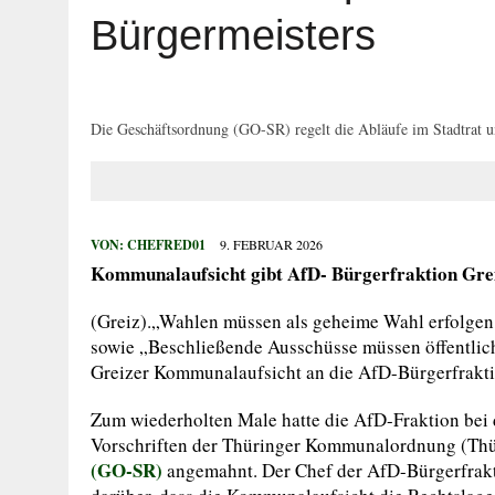
5. AUGUST 2026
|
NEUER TITEL FÜR „SUPER ALEX“? MIST
Bürgermeisters
5. AUGUST 2026
|
DÜRFEN VERWALTUNGEN MACHEN, WAS 
5. AUGUST 2026
|
FLUCHT VOR POLIZEIKONTROLLE END
5. AUGUST 2026
|
BETRÜGER ERLANGEN ZUGRIFF AUF ON
Die Geschäftsordnung (GO-SR) regelt die Abläufe im Stadtrat un
9. AUGUST 2026
|
FAMILIEN- UND PARKFEST LÄDT ZUM G
VON:
CHEFRED01
9. FEBRUAR 2026
Kommunalaufsicht gibt AfD- Bürgerfraktion Gre
(Greiz).„Wahlen müssen als geheime Wahl erfolgen, 
sowie „Beschließende Ausschüsse müssen öffentlich
Greizer Kommunalaufsicht an die AfD-Bürgerfraktion
Zum wiederholten Male hatte die AfD-Fraktion bei 
Vorschriften der Thüringer Kommunalordnung (Thü
(GO-SR)
angemahnt. Der Chef der AfD-Bürgerfraktio