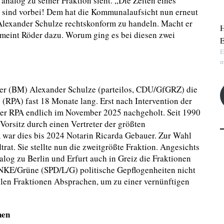
analog zu seiner Fraktion sieht. „Die Zeiten eines
h´ sind vorbei! Dem hat die Kommunalaufsicht nun erneut
Alexander Schulze rechtskonform zu handeln. Macht er
H
“ meint Röder dazu. Worum ging es bei diesen zwei
E
E
m
ter (BM) Alexander Schulze (parteilos, CDU/GfGRZ) die
RPA) fast 18 Monate lang. Erst nach Intervention der
er RPA endlich im November 2025 nachgeholt. Seit 1990
Vorsitz durch einen Vertreter der größten
R war dies bis 2024 Notarin Ricarda Gebauer. Zur Wahl
rat. Sie stellte nun die zweitgrößte Fraktion. Angesichts
alog zu Berlin und Erfurt auch in Greiz die Fraktionen
KE/Grüne (SPD/L/G) politische Gepflogenheiten nicht
len Fraktionen Absprachen, um zu einer vernünftigen
hen