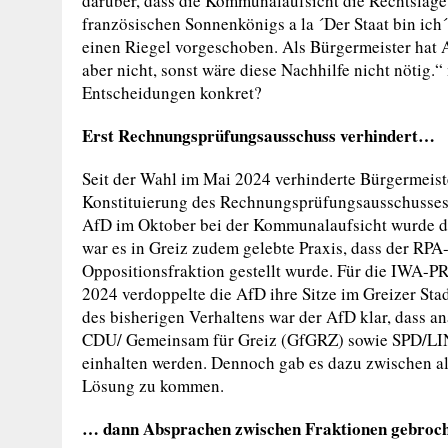
darüber, dass die Kommunalaufsicht die Rechtslage 
französischen Sonnenkönigs a la ´Der Staat bin ic
einen Riegel vorgeschoben. Als Bürgermeister hat 
aber nicht, sonst wäre diese Nachhilfe nicht nötig.
Entscheidungen konkret?
Erst Rechnungsprüfungsausschuss verhindert…
Seit der Wahl im Mai 2024 verhinderte Bürgermeis
Konstituierung des Rechnungsprüfungsausschusses (
AfD im Oktober bei der Kommunalaufsicht wurde d
war es in Greiz zudem gelebte Praxis, dass der RPA-
Oppositionsfraktion gestellt wurde. Für die IWA-P
2024 verdoppelte die AfD ihre Sitze im Greizer Stadt
des bisherigen Verhaltens war der AfD klar, dass an
CDU/ Gemeinsam für Greiz (GfGRZ) sowie SPD/LIN
einhalten werden. Dennoch gab es dazu zwischen al
Lösung zu kommen.
… dann Absprachen zwischen Fraktionen gebroc