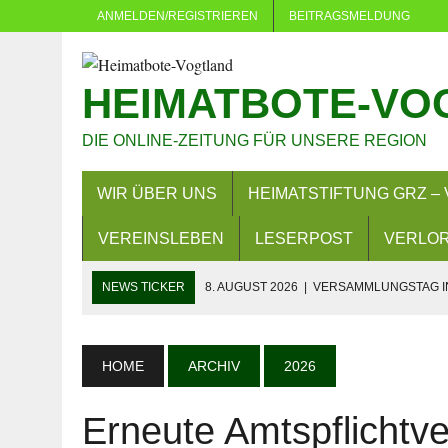
ANMELDEN/REGISTRIEREN
BEITRAGSMELDUNG
HEIMATBOTE-VO
DIE ONLINE-ZEITUNG FÜR UNSERE REGION
WIR ÜBER UNS
HEIMATSTIFTUNG GRZ – 
VEREINSLEBEN
LESERPOST
VERLOR
NEWS TICKER
8. AUGUST 2026
|
VERSAMMLUNGSTAG IN
8. AUGUST 2026
|
LANDKREIS BEIM LANDESPROGRAMM S
8. AUGUST 2026
|
PLAUEN: MEHRERE VERSAMMLUNGEN U
HOME
ARCHIV
2026
7. AUGUST 2026
|
BAD KÖSTRITZ: VOLLSPERRUNG AB 10.
Erneute Amtspflichtv
6. AUGUST 2026
|
PKW BESCHÄDIGT