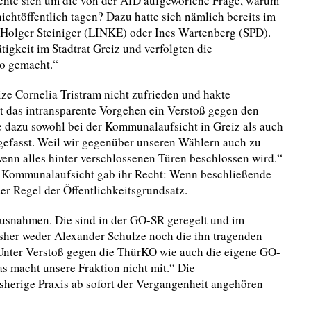
hte sich um die von der AfD aufgeworfene Frage, warum
ichtöffentlich tagen? Dazu hatte sich nämlich bereits im
wie Holger Steiniger (LINKE) oder Ines Wartenberg (SPD).
tigkeit im Stadtrat Greiz und verfolgten die
so gemacht.“
ize Cornelia Tristram nicht zufrieden und hakte
st das intransparente Vorgehen ein Verstoß gegen den
e dazu sowohl bei der Kommunalaufsicht in Greiz als auch
efasst. Weil wir gegenüber unseren Wählern auch zu
wenn alles hinter verschlossenen Türen beschlossen wird.“
ie Kommunalaufsicht gab ihr Recht: Wenn beschließende
der Regel der Öffentlichkeitsgrundsatz.
 Ausnahmen. Die sind in der GO-SR geregelt und im
isher weder Alexander Schulze noch die ihn tragenden
nter Verstoß gegen die ThürKO wie auch die eigene GO-
 macht unsere Fraktion nicht mit.“ Die
isherige Praxis ab sofort der Vergangenheit angehören