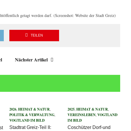
töffentlich getagt werden darf. (Screenshot: Website der Stadt Greiz)
TEILEN
el
Nächster Artikel
2026
,
HEIMAT & NATUR
,
2025
,
HEIMAT & NATUR
,
POLITIK & VERWALTUNG
,
VEREINSLEBEN
,
VOGTLAND
VOGTLAND IM BILD
IM BILD
Stadtrat Greiz-Teil II:
Coschützer Dorf-und
st