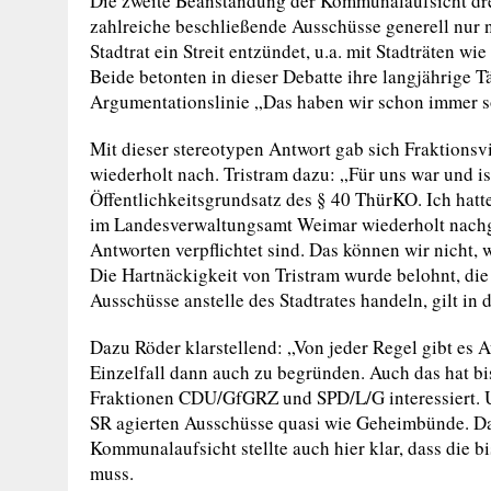
Die zweite Beanstandung der Kommunalaufsicht dre
zahlreiche beschließende Ausschüsse generell nur n
Stadtrat ein Streit entzündet, u.a. mit Stadträten 
Beide betonten in dieser Debatte ihre langjährige Tä
Argumentationslinie „Das haben wir schon immer 
Mit dieser stereotypen Antwort gab sich Fraktionsv
wiederholt nach. Tristram dazu: „Für uns war und i
Öffentlichkeitsgrundsatz des § 40 ThürKO. Ich hatt
im Landesverwaltungsamt Weimar wiederholt nachg
Antworten verpflichtet sind. Das können wir nicht, 
Die Hartnäckigkeit von Tristram wurde belohnt, d
Ausschüsse anstelle des Stadtrates handeln, gilt in 
Dazu Röder klarstellend: „Von jeder Regel gibt es
Einzelfall dann auch zu begründen. Auch das hat b
Fraktionen CDU/GfGRZ und SPD/L/G interessiert. U
SR agierten Ausschüsse quasi wie Geheimbünde. Das
Kommunalaufsicht stellte auch hier klar, dass die b
muss.