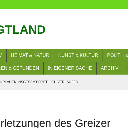
GTLAND
V
HEIMAT & NATUR
KUNST & KULTUR
POLITIK
EN & GEFUNDEN
IN EIGENER SACHE
ARCHIV
 PLAUEN INSGESAMT FRIEDLICH VERLAUFEN
OLIDARISCHES ZUSAMMENLEBEN DABEI
ND AUTOKORSOS AM 8.8.2026 ANGEMELDET
AUGUST 2026
erletzungen des Greizer