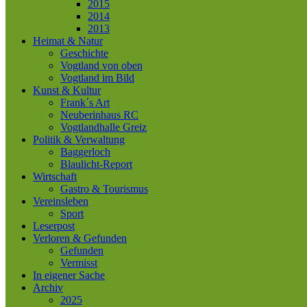
2015
2014
2013
Heimat & Natur
Geschichte
Vogtland von oben
Vogtland im Bild
Kunst & Kultur
Frank´s Art
Neuberinhaus RC
Vogtlandhalle Greiz
Politik & Verwaltung
Baggerloch
Blaulicht-Report
Wirtschaft
Gastro & Tourismus
Vereinsleben
Sport
Leserpost
Verloren & Gefunden
Gefunden
Vermisst
In eigener Sache
Archiv
2025