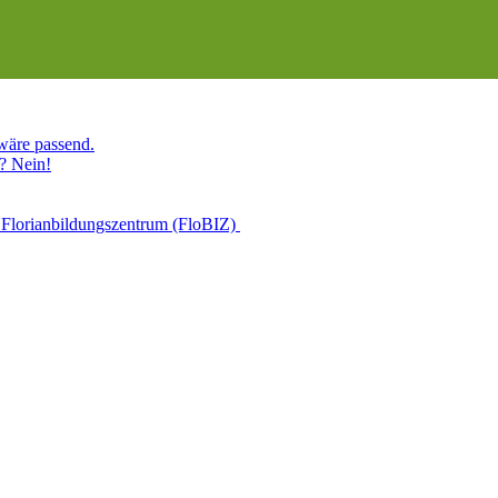
 wäre passend.
? Nein!
 Florianbildungszentrum (FloBIZ)