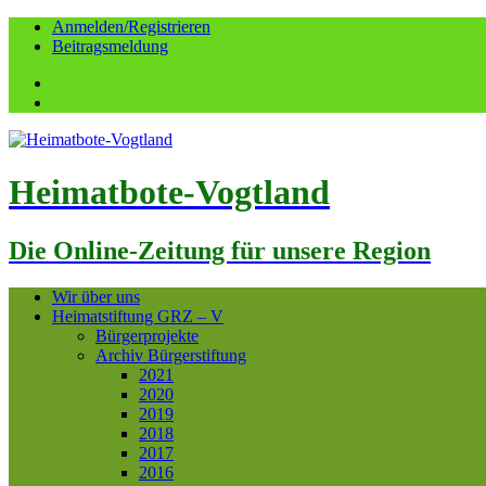
Anmelden/Registrieren
Beitragsmeldung
Facebook
YouTube
Heimatbote-Vogtland
Die Online-Zeitung für unsere Region
Wir über uns
Heimatstiftung GRZ – V
Bürgerprojekte
Archiv Bürgerstiftung
2021
2020
2019
2018
2017
2016