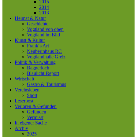
2015
2014
2013
Heimat & Natur
Geschichte
Vogtland von oben
Vogtland im Bild
Kunst & Kultur
Frank´s Art
Neuberinhaus RC
Vogtlandhalle Greiz
Politik & Verwaltung
Baggerloch
Blaulicht-Report
Wirtschaft
Gastro & Tourismus
Vereinsleben
Sport
Leserpost
Verloren & Gefunden
Gefunden
Vermisst
In eigener Sache
Archiv
2025