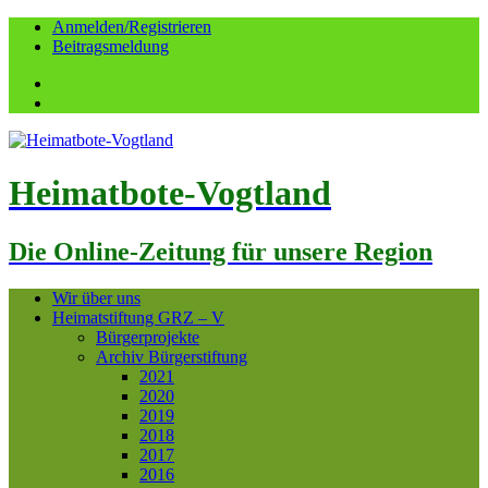
Anmelden/Registrieren
Beitragsmeldung
Facebook
YouTube
Heimatbote-Vogtland
Die Online-Zeitung für unsere Region
Wir über uns
Heimatstiftung GRZ – V
Bürgerprojekte
Archiv Bürgerstiftung
2021
2020
2019
2018
2017
2016