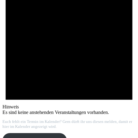
Hinweis
Es sind keine anstehenden Veranstaltungen vorhanden.
Euch fehlt ein Termin im Kalender? Gern dürft ihr uns diesen melden, damit er
hier im Kalender angezeigt wird.