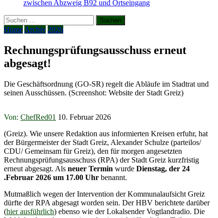
zwischen Abzweig B92 und Ortseingang
Suchen
nach:
Home
Archiv
2026
Rechnungsprüfungsausschuss erneut
abgesagt!
Die Geschäftsordnung (GO-SR) regelt die Abläufe im Stadtrat und
seinen Ausschüssen. (Screenshot: Website der Stadt Greiz)
Von:
ChefRed01
10. Februar 2026
(Greiz). Wie unsere Redaktion aus informierten Kreisen erfuhr, hat
der Bürgermeister der Stadt Greiz, Alexander Schulze (parteilos/
CDU/ Gemeinsam für Greiz), den für morgen angesetzten
Rechnungsprüfungsausschuss (RPA) der Stadt Greiz kurzfristig
erneut abgesagt. Als
neuer Termin
wurde
Dienstag, der 24
.Februar 2026 um 17.00 Uhr
benannt.
Mutmaßlich wegen der Intervention der Kommunalaufsicht Greiz
dürfte der RPA abgesagt worden sein. Der HBV berichtete darüber
(
hier ausführlich
) ebenso wie der Lokalsender Vogtlandradio. Die