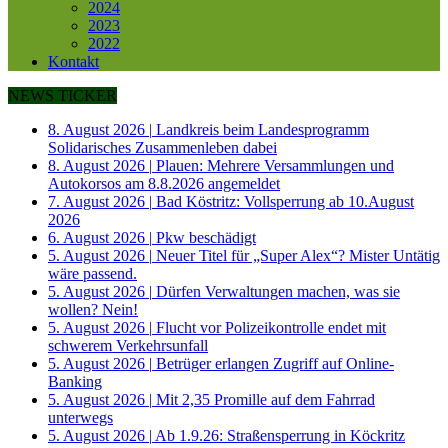
2024
2023
2022
Kontakt
NEWS TICKER
8. August 2026
|
Landkreis beim Landesprogramm
Solidarisches Zusammenleben dabei
8. August 2026
|
Plauen: Mehrere Versammlungen und
Autokorsos am 8.8.2026 angemeldet
7. August 2026
|
Bad Köstritz: Vollsperrung ab 10.August
2026
6. August 2026
|
Pkw beschädigt
5. August 2026
|
Neuer Titel für „Super Alex“? Mister Untätig
wäre passend.
5. August 2026
|
Dürfen Verwaltungen machen, was sie
wollen? Nein!
5. August 2026
|
Flucht vor Polizeikontrolle endet mit
schwerem Verkehrsunfall
5. August 2026
|
Betrüger erlangen Zugriff auf Online-
Banking
5. August 2026
|
Mit 2,35 Promille auf dem Fahrrad
unterwegs
5. August 2026
|
Ab 1.9.26: Straßensperrung in Köckritz