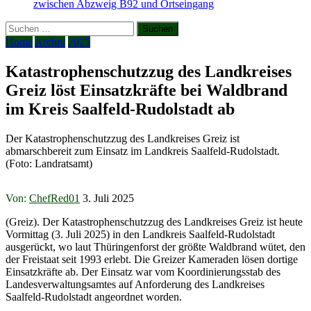
zwischen Abzweig B92 und Ortseingang
Suchen
nach:
Home
Archiv
2025
Katastrophenschutzzug des Landkreises
Greiz löst Einsatzkräfte bei Waldbrand
im Kreis Saalfeld-Rudolstadt ab
Der Katastrophenschutzzug des Landkreises Greiz ist
abmarschbereit zum Einsatz im Landkreis Saalfeld-Rudolstadt.
(Foto: Landratsamt)
Von:
ChefRed01
3. Juli 2025
(Greiz). Der Katastrophenschutzzug des Landkreises Greiz ist heute
Vormittag (3. Juli 2025) in den Landkreis Saalfeld-Rudolstadt
ausgerückt, wo laut Thüringenforst der größte Waldbrand wütet, den
der Freistaat seit 1993 erlebt. Die Greizer Kameraden lösen dortige
Einsatzkräfte ab. Der Einsatz war vom Koordinierungsstab des
Landesverwaltungsamtes auf Anforderung des Landkreises
Saalfeld-Rudolstadt angeordnet worden.