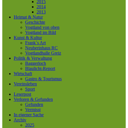
2015
2014
2013
Heimat & Natur
Geschichte
Vogtland von oben
Vogtland im Bild
Kunst & Kultur
Frank´s Art
Neuberinhaus RC
Vogtlandhalle Greiz
Politik & Verwaltung
Baggerloch
Blaulicht-Report
Wirtschaft
Gastro & Tourismus
Vereinsleben
Sport
Leserpost
Verloren & Gefunden
Gefunden
Vermisst
In eigener Sache
Archiv
2025