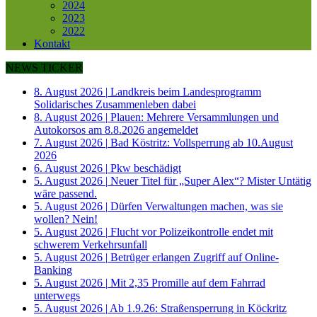
2024
2023
2022
Kontakt
NEWS TICKER
8. August 2026
|
Landkreis beim Landesprogramm
Solidarisches Zusammenleben dabei
8. August 2026
|
Plauen: Mehrere Versammlungen und
Autokorsos am 8.8.2026 angemeldet
7. August 2026
|
Bad Köstritz: Vollsperrung ab 10.August
2026
6. August 2026
|
Pkw beschädigt
5. August 2026
|
Neuer Titel für „Super Alex“? Mister Untätig
wäre passend.
5. August 2026
|
Dürfen Verwaltungen machen, was sie
wollen? Nein!
5. August 2026
|
Flucht vor Polizeikontrolle endet mit
schwerem Verkehrsunfall
5. August 2026
|
Betrüger erlangen Zugriff auf Online-
Banking
5. August 2026
|
Mit 2,35 Promille auf dem Fahrrad
unterwegs
5. August 2026
|
Ab 1.9.26: Straßensperrung in Köckritz