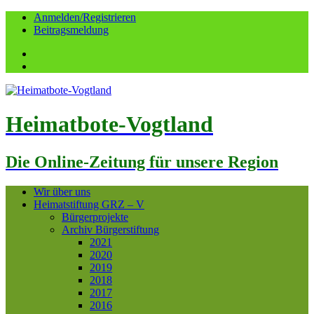
Anmelden/Registrieren
Beitragsmeldung
Facebook
YouTube
Heimatbote-Vogtland
Die Online-Zeitung für unsere Region
Wir über uns
Heimatstiftung GRZ – V
Bürgerprojekte
Archiv Bürgerstiftung
2021
2020
2019
2018
2017
2016