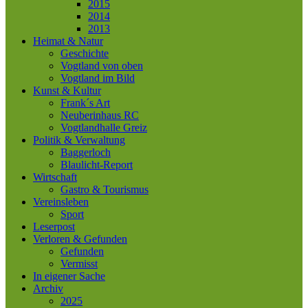
2015
2014
2013
Heimat & Natur
Geschichte
Vogtland von oben
Vogtland im Bild
Kunst & Kultur
Frank´s Art
Neuberinhaus RC
Vogtlandhalle Greiz
Politik & Verwaltung
Baggerloch
Blaulicht-Report
Wirtschaft
Gastro & Tourismus
Vereinsleben
Sport
Leserpost
Verloren & Gefunden
Gefunden
Vermisst
In eigener Sache
Archiv
2025