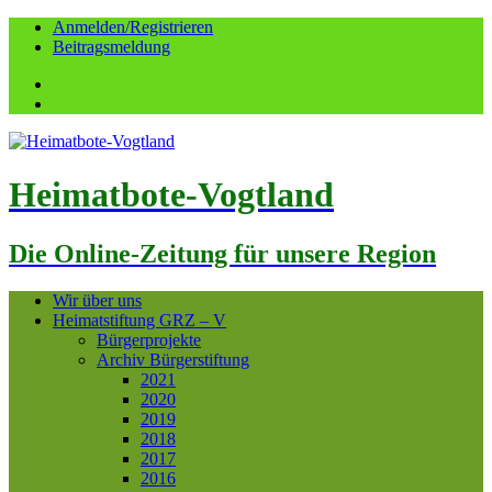
Anmelden/Registrieren
Beitragsmeldung
Facebook
YouTube
Heimatbote-Vogtland
Die Online-Zeitung für unsere Region
Wir über uns
Heimatstiftung GRZ – V
Bürgerprojekte
Archiv Bürgerstiftung
2021
2020
2019
2018
2017
2016