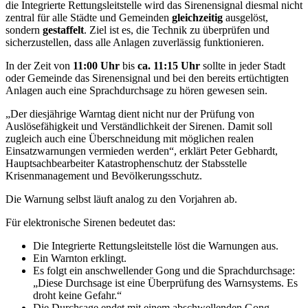
die Integrierte Rettungsleitstelle wird das Sirenensignal diesmal nicht
zentral für alle Städte und Gemeinden
gleichzeitig
ausgelöst,
sondern
gestaffelt
. Ziel ist es, die Technik zu überprüfen und
sicherzustellen, dass alle Anlagen zuverlässig funktionieren.
In der Zeit von
11:00 Uhr
bis
ca. 11:15 Uhr
sollte in jeder Stadt
oder Gemeinde das Sirenensignal und bei den bereits ertüchtigten
Anlagen auch eine Sprachdurchsage zu hören gewesen sein.
„Der diesjährige Warntag dient nicht nur der Prüfung von
Auslösefähigkeit und Verständlichkeit der Sirenen. Damit soll
zugleich auch eine Überschneidung mit möglichen realen
Einsatzwarnungen vermieden werden“, erklärt Peter Gebhardt,
Hauptsachbearbeiter Katastrophenschutz der Stabsstelle
Krisenmanagement und Bevölkerungsschutz.
Die Warnung selbst läuft analog zu den Vorjahren ab.
Für elektronische Sirenen bedeutet das:
Die Integrierte Rettungsleitstelle löst die Warnungen aus.
Ein Warnton erklingt.
Es folgt ein anschwellender Gong und die Sprachdurchsage:
„Diese Durchsage ist eine Überprüfung des Warnsystems. Es
droht keine Gefahr.“
Die Durchsage endet mit einem abschwellenden Gong.