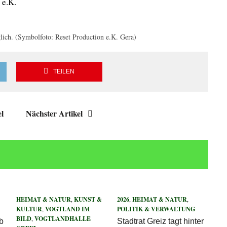
 e.K.
ich. (Symbolfoto: Reset Production e.K. Gera)
TEILEN
el
Nächster Artikel
HEIMAT & NATUR
,
KUNST &
2026
,
HEIMAT & NATUR
,
KULTUR
,
VOGTLAND IM
POLITIK & VERWALTUNG
BILD
,
VOGTLANDHALLE
b
Stadtrat Greiz tagt hinter