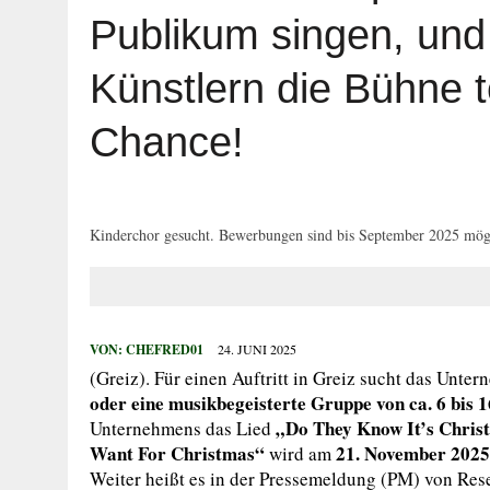
29. JULI 2026
|
FÜNF MUSIKSCHULEN PROFITIEREN VON 
Publikum singen, und 
28. JULI 2026
|
BAUBEGINN FÜR DEN AUSBAU DER K 783
Künstlern die Bühne te
27. JULI 2026
|
WIDERSTAND GEGEN VOLLSTRECKUNGSB
27. JULI 2026
|
EINBRUCH IN ERLEBNISBAD
Chance!
5. AUGUST 2026
|
NEUER TITEL FÜR „SUPER ALEX“? MIST
Kinderchor gesucht. Bewerbungen sind bis September 2025 mögl
VON:
CHEFRED01
24. JUNI 2025
(Greiz). Für einen Auftritt in Greiz sucht das Unt
oder eine musikbegeisterte Gruppe von ca. 6 bis 
„Do They Know It’s Chris
Unternehmens das Lied
Want For Christmas“
21. November 2025
wird am
Weiter heißt es in der Pressemeldung (PM) von Rese