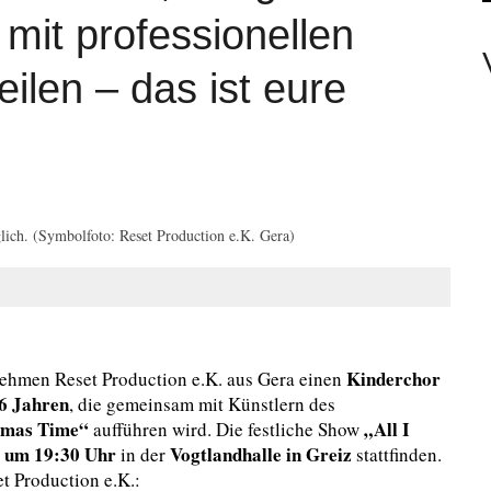
FÖRDERRICHTLINIE
mit professionellen
0 IN HAMMERBRÜCKE
ilen – das ist eure
EAMTE
ER UNTÄTIG WÄRE PASSEND.
ich. (Symbolfoto: Reset Production e.K. Gera)
Kinderchor
ernehmen Reset Production e.K. aus Gera einen
16 Jahren
, die gemeinsam mit Künstlern des
tmas Time“
„All I
aufführen wird. Die festliche Show
 um 19:30 Uhr
Vogtlandhalle in Greiz
in der
stattfinden.
t Production e.K.: