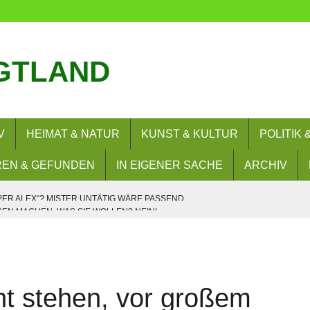
GTLAND
V
HEIMAT & NATUR
KUNST & KULTUR
POLITIK
EN & GEFUNDEN
IN EIGENER SACHE
ARCHIV
N MACHEN, WAS SIE WOLLEN? NEIN!
– UND NUN?
RERLAUBNIS
 BESUCHEN FLORIANBILDUNGSZENTRUM (FLOBIZ)
t stehen, vor großem