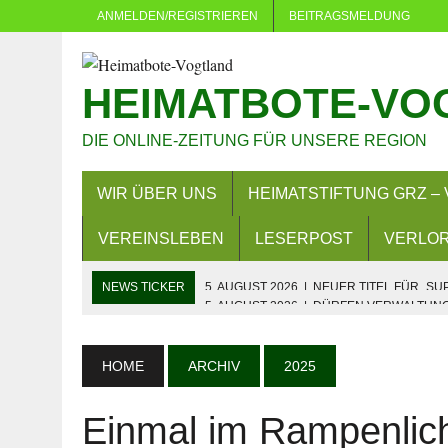
ANMELDEN/REGISTRIEREN
BEITRAGSMELDUNG
HEIMATBOTE-VO
DIE ONLINE-ZEITUNG FÜR UNSERE REGION
WIR ÜBER UNS
HEIMATSTIFTUNG GRZ – 
VEREINSLEBEN
LESERPOST
VERLOR
NEWS TICKER
5. AUGUST 2026
|
DÜRFEN VERWALTUNGE
4. AUGUST 2026
|
NEUER GRUNDSTEUERMESSBESCHEID 
3. AUGUST 2026
|
LANDKREIS GREIZ: FAHREN OHNE FAH
HOME
ARCHIV
2025
29. JULI 2026
|
SOMMER IN EICH: MEHR ALS 380 KINDER
Einmal im Rampenlich
29. JULI 2026
|
HOHER SACHSCHADEN AUF SPIELPLATZ