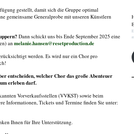
ügung gestellt, damit sich die Gruppe optimal
eine gemeinsame Generalprobe mit unseren Künstlern
H
E
E
nuppern?
Dann schickt uns bis Ende September 2025 eine
m
melanie.hansen@resetproduction.de
den) an
rücksichtigt werden. Es wird nur ein Chor pro
ch!
er entscheiden, welcher Chor das große Abenteuer
kum erleben darf.
 bekannten Vorverkaufsstellen (VVKST) sowie beim
ere Informationen, Tickets und Termine finden Sie unter:
ken Ihnen für Ihre Unterstützung.