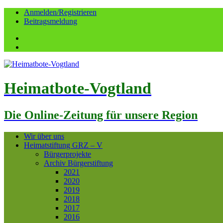
Anmelden/Registrieren
Beitragsmeldung
Facebook
YouTube
Heimatbote-Vogtland
Die Online-Zeitung für unsere Region
Wir über uns
Heimatstiftung GRZ – V
Bürgerprojekte
Archiv Bürgerstiftung
2021
2020
2019
2018
2017
2016