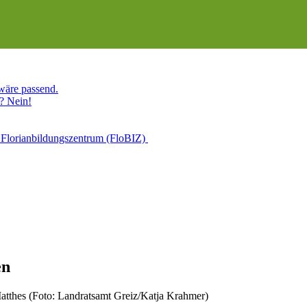
 wäre passend.
? Nein!
 Florianbildungszentrum (FloBIZ)
en
atthes (Foto: Landratsamt Greiz/Katja Krahmer)