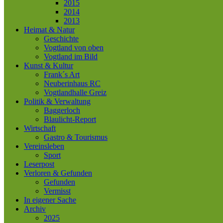
2015
2014
2013
Heimat & Natur
Geschichte
Vogtland von oben
Vogtland im Bild
Kunst & Kultur
Frank´s Art
Neuberinhaus RC
Vogtlandhalle Greiz
Politik & Verwaltung
Baggerloch
Blaulicht-Report
Wirtschaft
Gastro & Tourismus
Vereinsleben
Sport
Leserpost
Verloren & Gefunden
Gefunden
Vermisst
In eigener Sache
Archiv
2025