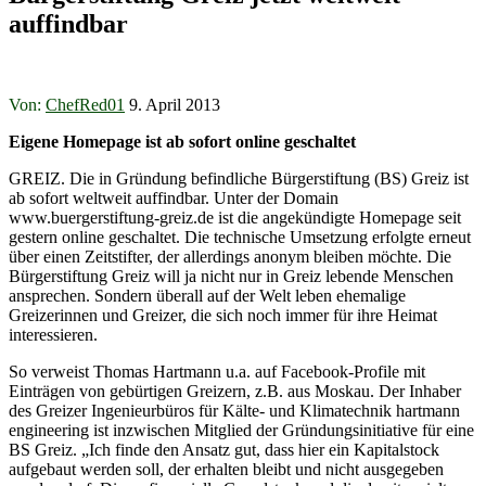
auffindbar
Von:
ChefRed01
9. April 2013
Eigene Homepage ist ab sofort online geschaltet
GREIZ. Die in Gründung befindliche Bürgerstiftung (BS) Greiz ist
ab sofort weltweit auffindbar. Unter der Domain
www.buergerstiftung-greiz.de ist die angekündigte Homepage seit
gestern online geschaltet. Die technische Umsetzung erfolgte erneut
über einen Zeitstifter, der allerdings anonym bleiben möchte. Die
Bürgerstiftung Greiz will ja nicht nur in Greiz lebende Menschen
ansprechen. Sondern überall auf der Welt leben ehemalige
Greizerinnen und Greizer, die sich noch immer für ihre Heimat
interessieren.
So verweist Thomas Hartmann u.a. auf Facebook-Profile mit
Einträgen von gebürtigen Greizern, z.B. aus Moskau. Der Inhaber
des Greizer Ingenieurbüros für Kälte- und Klimatechnik hartmann
engineering ist inzwischen Mitglied der Gründungsinitiative für eine
BS Greiz. „Ich finde den Ansatz gut, dass hier ein Kapitalstock
aufgebaut werden soll, der erhalten bleibt und nicht ausgegeben