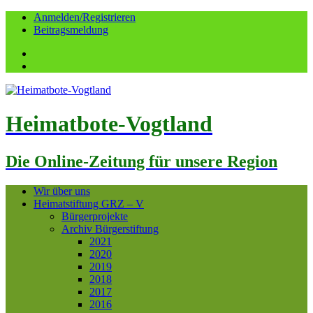
Anmelden/Registrieren
Beitragsmeldung
Facebook
YouTube
Heimatbote-Vogtland
Die Online-Zeitung für unsere Region
Wir über uns
Heimatstiftung GRZ – V
Bürgerprojekte
Archiv Bürgerstiftung
2021
2020
2019
2018
2017
2016