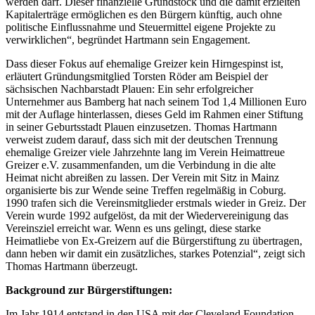
werden darf. Dieser finanzielle Grundstock und die damit erzielten
Kapitalerträge ermöglichen es den Bürgern künftig, auch ohne
politische Einflussnahme und Steuermittel eigene Projekte zu
verwirklichen“, begründet Hartmann sein Engagement.
Dass dieser Fokus auf ehemalige Greizer kein Hirngespinst ist,
erläutert Gründungsmitglied Torsten Röder am Beispiel der
sächsischen Nachbarstadt Plauen: Ein sehr erfolgreicher
Unternehmer aus Bamberg hat nach seinem Tod 1,4 Millionen Euro
mit der Auflage hinterlassen, dieses Geld im Rahmen einer Stiftung
in seiner Geburtsstadt Plauen einzusetzen. Thomas Hartmann
verweist zudem darauf, dass sich mit der deutschen Trennung
ehemalige Greizer viele Jahrzehnte lang im Verein Heimattreue
Greizer e.V. zusammenfanden, um die Verbindung in die alte
Heimat nicht abreißen zu lassen. Der Verein mit Sitz in Mainz
organisierte bis zur Wende seine Treffen regelmäßig in Coburg.
1990 trafen sich die Vereinsmitglieder erstmals wieder in Greiz. Der
Verein wurde 1992 aufgelöst, da mit der Wiedervereinigung das
Vereinsziel erreicht war. Wenn es uns gelingt, diese starke
Heimatliebe von Ex-Greizern auf die Bürgerstiftung zu übertragen,
dann heben wir damit ein zusätzliches, starkes Potenzial“, zeigt sich
Thomas Hartmann überzeugt.
Background zur Bürgerstiftungen:
Im Jahr 1914 entstand in den USA mit der Cleveland Foundation