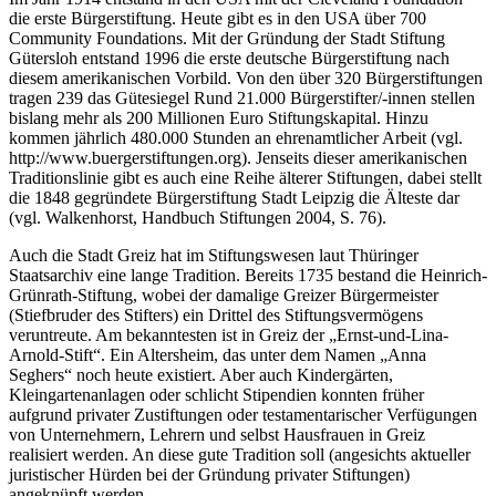
die erste Bürgerstiftung. Heute gibt es in den USA über 700
Community Foundations. Mit der Gründung der Stadt Stiftung
Gütersloh entstand 1996 die erste deutsche Bürgerstiftung nach
diesem amerikanischen Vorbild. Von den über 320 Bürgerstiftungen
tragen 239 das Gütesiegel Rund 21.000 Bürgerstifter/-innen stellen
bislang mehr als 200 Millionen Euro Stiftungskapital. Hinzu
kommen jährlich 480.000 Stunden an ehrenamtlicher Arbeit (vgl.
http://www.buergerstiftungen.org). Jenseits dieser amerikanischen
Traditionslinie gibt es auch eine Reihe älterer Stiftungen, dabei stellt
die 1848 gegründete Bürgerstiftung Stadt Leipzig die Älteste dar
(vgl. Walkenhorst, Handbuch Stiftungen 2004, S. 76).
Auch die Stadt Greiz hat im Stiftungswesen laut Thüringer
Staatsarchiv eine lange Tradition. Bereits 1735 bestand die Heinrich-
Grünrath-Stiftung, wobei der damalige Greizer Bürgermeister
(Stiefbruder des Stifters) ein Drittel des Stiftungsvermögens
veruntreute. Am bekanntesten ist in Greiz der „Ernst-und-Lina-
Arnold-Stift“. Ein Altersheim, das unter dem Namen „Anna
Seghers“ noch heute existiert. Aber auch Kindergärten,
Kleingartenanlagen oder schlicht Stipendien konnten früher
aufgrund privater Zustiftungen oder testamentarischer Verfügungen
von Unternehmern, Lehrern und selbst Hausfrauen in Greiz
realisiert werden. An diese gute Tradition soll (angesichts aktueller
juristischer Hürden bei der Gründung privater Stiftungen)
angeknüpft werden.