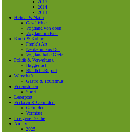
2015
2014
2013
Heimat & Natur
Geschichte
Vogtland von oben
Vogtland im Bild
Kunst & Kultur
Frank´s Art
Neuberinhaus RC
Vogtlandhalle Greiz
Politik & Verwaltung
Baggerloch
Blaulicht-Report
Wirtschaft
Gastro & Tourismus
Vereinsleben
Sport
Leserpost
Verloren & Gefunden
Gefunden
Vermisst
In eigener Sache
Archiv
2025