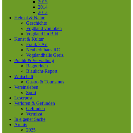
2015
2014
2013
Heimat & Natur
Geschichte
Vogtland von oben
Vogtland im Bild
Kunst & Kultur
Frank´s Art
Neuberinhaus RC
Vogtlandhalle Greiz
Politik & Verwaltung
Baggerloch
Blaulicht-Report
Wirtschaft
Gastro & Tourismus
Vereinsleben
Sport
Leserpost
Verloren & Gefunden
Gefunden
Vermisst
In eigener Sache
Archiv
2025