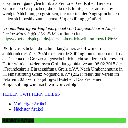
zusammen, ganz gleich, ob als Zeit-oder Geldstifter. Bei den
zahlreichen Gesprächen, die er bereits führte, sei er auf relativ
wenige Ablehnungen gestoßen, die meisten der Angesprochenen
hätten sich positiv zum Thema Bürgerstiftung geäußert.
Originalbeitrag im Vogtlandspiegel von Chefredakteurin Antje-
Gesine Marsch @02.04.2013
, zu finden hier:
https://vogtlandspiegel.de/jeder-ist-herzlich-willkommen/18566/
PS: In Greiz ticken die Uhren langsamer. 2014 war ein
ambitioniertes Ziel. 2024 existiert die Stiftung immer noch nicht, da
das Thema die Greizer augenscheinlich nicht sonderlich interessiert.
Dafür wurde aus der losen Gründungsinitiative am 06.02.2015 der
„Freundeskreis Bürgerstiftung Greiz e.V.“. Nach Umbenennung in
„Heimatstiftung Greiz-Vogtland e.V.“ (2021) feiert der Verein im
Februar 2025 sein 10-jähriges Bestehen. Das Ziel einer
Bürgerstiftung wird nach wie vor verfolgt.
TEILEN
TWITTERN
TEILEN
Vorheriger Artikel
Nächster Artikel
Ähnliche Artikel