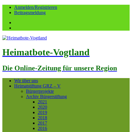
Anmelden/Registrieren
Beitragsmeldung
Facebook
YouTube
Heimatbote-Vogtland
Die Online-Zeitung für unsere Region
Wir über uns
Heimatstiftung GRZ – V
Bürgerprojekte
Archiv Bürgerstiftung
2021
2020
2019
2018
2017
2016