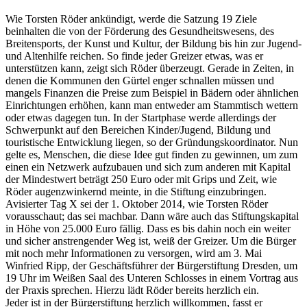
Wie Torsten Röder ankündigt, werde die Satzung 19 Ziele
beinhalten die von der Förderung des Gesundheitswesens, des
Breitensports, der Kunst und Kultur, der Bildung bis hin zur Jugend-
und Altenhilfe reichen. So finde jeder Greizer etwas, was er
unterstützen kann, zeigt sich Röder überzeugt. Gerade in Zeiten, in
denen die Kommunen den Gürtel enger schnallen müssen und
mangels Finanzen die Preise zum Beispiel in Bädern oder ähnlichen
Einrichtungen erhöhen, kann man entweder am Stammtisch wettern
oder etwas dagegen tun. In der Startphase werde allerdings der
Schwerpunkt auf den Bereichen Kinder/Jugend, Bildung und
touristische Entwicklung liegen, so der Gründungskoordinator. Nun
gelte es, Menschen, die diese Idee gut finden zu gewinnen, um zum
einen ein Netzwerk aufzubauen und sich zum anderen mit Kapital
der Mindestwert beträgt 250 Euro oder mit Grips und Zeit, wie
Röder augenzwinkernd meinte, in die Stiftung einzubringen.
Avisierter Tag X sei der 1. Oktober 2014, wie Torsten Röder
vorausschaut; das sei machbar. Dann wäre auch das Stiftungskapital
in Höhe von 25.000 Euro fällig. Dass es bis dahin noch ein weiter
und sicher anstrengender Weg ist, weiß der Greizer. Um die Bürger
mit noch mehr Informationen zu versorgen, wird am 3. Mai
Winfried Ripp, der Geschäftsführer der Bürgerstiftung Dresden, um
19 Uhr im Weißen Saal des Unteren Schlosses in einem Vortrag aus
der Praxis sprechen. Hierzu lädt Röder bereits herzlich ein.
Jeder ist in der Bürgerstiftung herzlich willkommen, fasst er