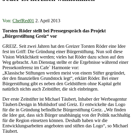
Von:
ChefRed01
2. April 2013
Torsten Röder stellt bei Pressegespräch das Projekt
„Bürgerstiftung Greiz“ vor
GREIZ. Seit zwei Jahren hat den Greizer Torsten Röder eine Idee
fest im Griff: Die Gründung einer Bürgerstiftung. Nun soll diese
Vision Wirklichkeit werden; vieles hat Röder dazu schon auf den
Weg gebracht. Am Dienstag stellte er die Ergebnisse während einer
Pressekonferenz im Cafe` Harmonie vor:
„Klassische Stiftungen werden meist von einem Stifter gegründet,
der den finanziellen Grundstock legt“, erklärt Röder. Bei einer
Bürgerstiftung gibt es neben den Geldstiftern ohne Kapital geht
natürlich nichts auch Zeitstifter, die sich einbringen.
Der erste Zeitstifter ist Michael Täubert, Inhaber der Werbeagentur
Täubert-Design in Mohlsdorf und Greiz. Er entwickelte das Logo
für die in Gründung befindliche Bürgerstiftung Greiz. „Wir finden
die Idee gut, dass sich Bürger unabhängig von der Politik nachhaltig
für die Region einsetzen können. Deshalb haben wir die
Entwicklungsarbeiten angeboten und stiften das Logo“, so Michael
Täubert.