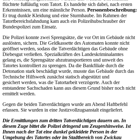
flüchtete fußläufig vom Tatort. Es handelte sich dabei, nach ersten
Erkenntnissen, um eine männliche Person.
Personenbeschreibung:
Er trug dunkle Kleidung und eine Sturmhaube. Im Rahmen der
Tatortbereichsfahndung kam auch ein Polizeihubschrauber der
Bundespolizei zum Einsatz.
Die Polizei konnte zwei Sprengsätze, die vor Ort im Gebäude nicht
auslösten, sichern. Die Geldkassette des Automaten konnte nicht
geöffnet werden, sodass die Tatverdächtigen das Gebäude ohne
Diebesgut verließen. Spezialkräften des Landeskriminalamtes
gelang es, die Sprengsätze abzutransportieren und unweit des
Tatortes kontrolliert zu sprengen. Da die Bankfiliale durch die
Detonation stark beschädigt wurde, musste das Gebäude durch das
Technische Hilfswerk zunächst statisch abgestützt und
gesichert werden, was die Tatortarbeit verzögerte. Auch der
entstandene Sachschaden kann aus diesem Grund bisher noch nicht
ermittelt werden.
Gegen die beiden Tatverdächtigen wurde am Abend Haftbefehl
erlassen. Sie wurden in eine Justizvollzugsanstalt eingeliefert.
Die Ermittlungen zum dritten Tatverdächtigen dauern an. In
diesem Zuge bittet die Polizei dringend um Zeugenhinweise. Ist
Ihnen nach der Tat eine dunkel gekleidete Person in der
Umgebung des Tatortes oder im Stadtbereich von Zwickau