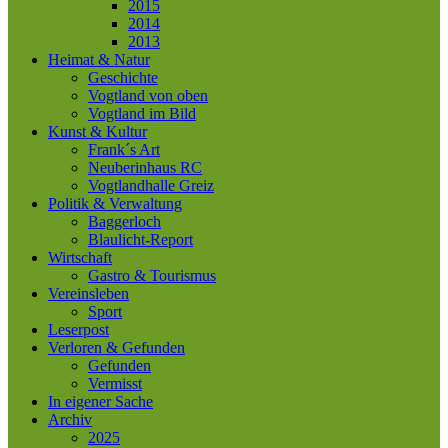
2015
2014
2013
Heimat & Natur
Geschichte
Vogtland von oben
Vogtland im Bild
Kunst & Kultur
Frank´s Art
Neuberinhaus RC
Vogtlandhalle Greiz
Politik & Verwaltung
Baggerloch
Blaulicht-Report
Wirtschaft
Gastro & Tourismus
Vereinsleben
Sport
Leserpost
Verloren & Gefunden
Gefunden
Vermisst
In eigener Sache
Archiv
2025