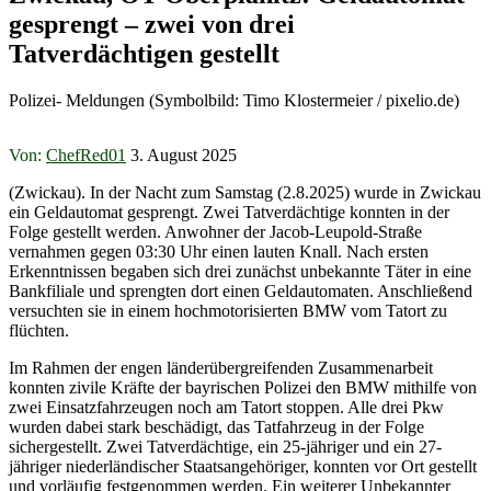
gesprengt – zwei von drei
Tatverdächtigen gestellt
Polizei- Meldungen (Symbolbild: Timo Klostermeier / pixelio.de)
Von:
ChefRed01
3. August 2025
(Zwickau). In der Nacht zum Samstag (2.8.2025) wurde in Zwickau
ein Geldautomat gesprengt. Zwei Tatverdächtige konnten in der
Folge gestellt werden. Anwohner der Jacob-Leupold-Straße
vernahmen gegen 03:30 Uhr einen lauten Knall. Nach ersten
Erkenntnissen begaben sich drei zunächst unbekannte Täter in eine
Bankfiliale und sprengten dort einen Geldautomaten. Anschließend
versuchten sie in einem hochmotorisierten BMW vom Tatort zu
flüchten.
Im Rahmen der engen länderübergreifenden Zusammenarbeit
konnten zivile Kräfte der bayrischen Polizei den BMW mithilfe von
zwei Einsatzfahrzeugen noch am Tatort stoppen. Alle drei Pkw
wurden dabei stark beschädigt, das Tatfahrzeug in der Folge
sichergestellt. Zwei Tatverdächtige, ein 25-jähriger und ein 27-
jähriger niederländischer Staatsangehöriger, konnten vor Ort gestellt
und vorläufig festgenommen werden. Ein weiterer Unbekannter