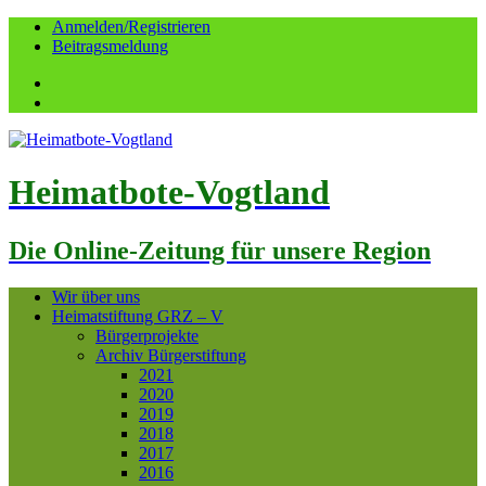
Anmelden/Registrieren
Beitragsmeldung
Facebook
YouTube
Heimatbote-Vogtland
Die Online-Zeitung für unsere Region
Wir über uns
Heimatstiftung GRZ – V
Bürgerprojekte
Archiv Bürgerstiftung
2021
2020
2019
2018
2017
2016