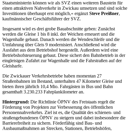
Staatsministerin können wir als SVZ einen weiteren Baustein für
einen attraktiven Nahverkehr in Zwickau umsetzen und sind solche
Investitionen überhaupt erst möglich,« ergänzt
Steve Preißner
,
kaufmännischer Geschäftsführer der SVZ.
Insgesamt wird es drei grobe Bauabschnitte geben: Zunächst
werden die Gleise 1 bis 8 inkl. der Weichen erneuert und die
Wagenhalle gebaut. Danach werden die Wendeschleife und die
Umfahrung über Gleis 9 modernisiert. Anschließend wird die
Ausfahrt aus dem Betriebshof hergestellt. Außerdem wird eine
Betriebshofsteuerung gebaut. Diese sichert den Bahnbetrieb in der
eingleisigen Zufahrt zur Wagenhalle und die Fahrstraßen auf der
Gleisharfe.
Die Zwickauer Verkehrsbetriebe haben momentan 27
Straßenbahnen im Bestand, unterhalten 47 Kilometer Gleise und
bieten ihren jährlich 10,4 Mio. Fahrgästen in Bus und Bahn
gesamthaft 3.230.233 Fahrplankilometer an.
Hintergrund:
Die Richtlinie ÖPNV des Freistaats regelt die
Förderung von Projekten zur Verbesserung des öffentlichen
Personennahverkehrs. Ziel ist es, die Qualität des schienen- und
straßengebundenen ÖPNV zu steigern und dabei insbesondere die
Barrierefreiheit zu sichern. Förderfähig sind Bau- und
Ausbaumaßnahmen an Strecken, Stationen, Betriebshöfen,