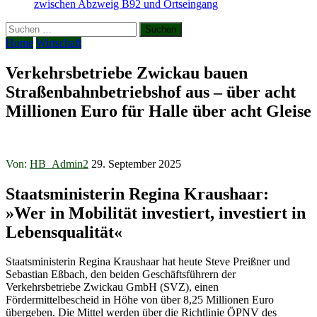
zwischen Abzweig B92 und Ortseingang
Suchen
nach:
Home
Wirtschaft
Verkehrsbetriebe Zwickau bauen
Straßenbahnbetriebshof aus – über acht
Millionen Euro für Halle über acht Gleise
Von:
HB_Admin2
29. September 2025
Staatsministerin Regina Kraushaar:
»Wer in Mobilität investiert, investiert in
Lebensqualität«
Staatsministerin Regina Kraushaar hat heute Steve Preißner und
Sebastian Eßbach, den beiden Geschäftsführern der
Verkehrsbetriebe Zwickau GmbH (SVZ), einen
Fördermittelbescheid in Höhe von über 8,25 Millionen Euro
übergeben. Die Mittel werden über die Richtlinie ÖPNV des