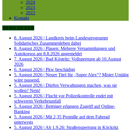
2024
2023
2022
Kontakt
NEWS TICKER
8. August 2026
|
Landkreis beim Landesprogramm
Solidarisches Zusammenleben dabei
8. August 2026
|
Plauen: Mehrere Versammlungen und
Autokorsos am 8.8.2026 angemeldet
7. August 2026
|
Bad Köstritz: Vollsperrung ab 10.August
2026
6. August 2026
|
Pkw beschädigt
5. August 2026
|
Neuer Titel für „Super Alex“? Mister Untätig
wäre passend.
5. August 2026
|
Dürfen Verwaltungen machen, was sie
wollen? Nein!
5. August 2026
|
Flucht vor Polizeikontrolle endet mit
schwerem Verkehrsunfall
5. August 2026
|
Betrüger erlangen Zugriff auf Online-
Banking
5. August 2026
|
Mit 2,35 Promille auf dem Fahrrad
unterwegs
5. August 2026
|
Ab 1.9.26: Straßensperrung in Köckritz