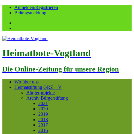
Anmelden/Registrieren
Beitragsmeldung
Facebook
YouTube
Heimatbote-Vogtland
Die Online-Zeitung für unsere Region
Wir über uns
Heimatstiftung GRZ – V
Bürgerprojekte
Archiv Bürgerstiftung
2021
2020
2019
2018
2017
2016