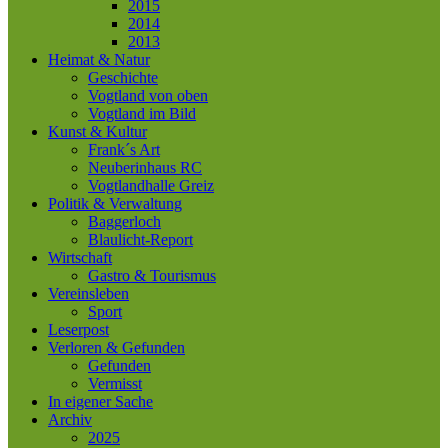
2015
2014
2013
Heimat & Natur
Geschichte
Vogtland von oben
Vogtland im Bild
Kunst & Kultur
Frank´s Art
Neuberinhaus RC
Vogtlandhalle Greiz
Politik & Verwaltung
Baggerloch
Blaulicht-Report
Wirtschaft
Gastro & Tourismus
Vereinsleben
Sport
Leserpost
Verloren & Gefunden
Gefunden
Vermisst
In eigener Sache
Archiv
2025