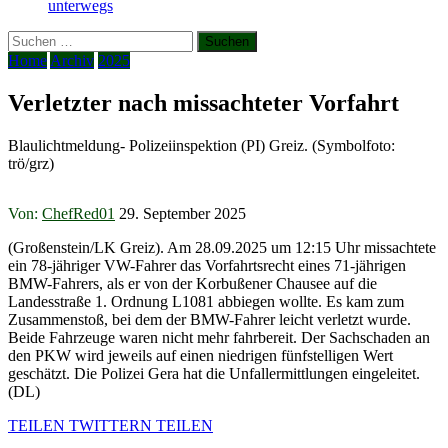
unterwegs
Suchen
nach:
Home
Archiv
2025
Verletzter nach missachteter Vorfahrt
Blaulichtmeldung- Polizeiinspektion (PI) Greiz. (Symbolfoto:
trö/grz)
Von:
ChefRed01
29. September 2025
(Großenstein/LK Greiz). Am 28.09.2025 um 12:15 Uhr missachtete
ein 78-jähriger VW-Fahrer das Vorfahrtsrecht eines 71-jährigen
BMW-Fahrers, als er von der Korbußener Chausee auf die
Landesstraße 1. Ordnung L1081 abbiegen wollte. Es kam zum
Zusammenstoß, bei dem der BMW-Fahrer leicht verletzt wurde.
Beide Fahrzeuge waren nicht mehr fahrbereit. Der Sachschaden an
den PKW wird jeweils auf einen niedrigen fünfstelligen Wert
geschätzt. Die Polizei Gera hat die Unfallermittlungen eingeleitet.
(DL)
TEILEN
TWITTERN
TEILEN