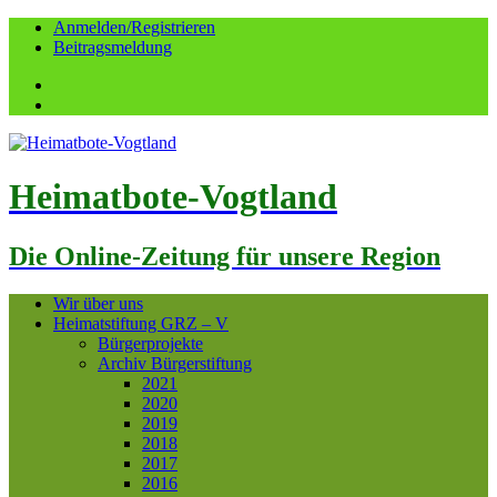
Anmelden/Registrieren
Beitragsmeldung
Facebook
YouTube
Heimatbote-Vogtland
Die Online-Zeitung für unsere Region
Wir über uns
Heimatstiftung GRZ – V
Bürgerprojekte
Archiv Bürgerstiftung
2021
2020
2019
2018
2017
2016