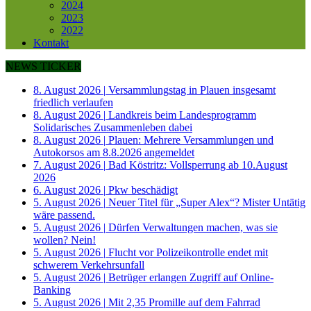
2024
2023
2022
Kontakt
NEWS TICKER
8. August 2026
|
Versammlungstag in Plauen insgesamt
friedlich verlaufen
8. August 2026
|
Landkreis beim Landesprogramm
Solidarisches Zusammenleben dabei
8. August 2026
|
Plauen: Mehrere Versammlungen und
Autokorsos am 8.8.2026 angemeldet
7. August 2026
|
Bad Köstritz: Vollsperrung ab 10.August
2026
6. August 2026
|
Pkw beschädigt
5. August 2026
|
Neuer Titel für „Super Alex“? Mister Untätig
wäre passend.
5. August 2026
|
Dürfen Verwaltungen machen, was sie
wollen? Nein!
5. August 2026
|
Flucht vor Polizeikontrolle endet mit
schwerem Verkehrsunfall
5. August 2026
|
Betrüger erlangen Zugriff auf Online-
Banking
5. August 2026
|
Mit 2,35 Promille auf dem Fahrrad