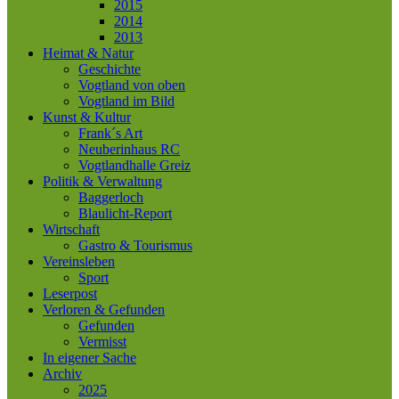
2015
2014
2013
Heimat & Natur
Geschichte
Vogtland von oben
Vogtland im Bild
Kunst & Kultur
Frank´s Art
Neuberinhaus RC
Vogtlandhalle Greiz
Politik & Verwaltung
Baggerloch
Blaulicht-Report
Wirtschaft
Gastro & Tourismus
Vereinsleben
Sport
Leserpost
Verloren & Gefunden
Gefunden
Vermisst
In eigener Sache
Archiv
2025