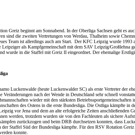
ion Greiz beginnt am Sonnabend. In der Oberliga Sachsen geht es auch 
hren sind die zweiten Vertretungen von Werdau, Thalheim sowie Chemni
s Team ist allerdings auch am Start. Der KFC Leipzig wurde 1993 als
r Leipziger als Kampfgemeinschaft mit dem SAV Leipzig/Großlehna gege
d wurde in die Staffel mit Greiz II eingeordnet. Der ehemalige Erstligis
liga
namo Luckenwalde (heute Luckenwalder SC) als erste Vertreter der eh
e Veränderungen nach der Wende in Deutschland sehr schnell vonstatte
ubmannschaften wieder mit den stärksten Betriebssportgemeinschaften 
nschaften des Ostens in die erste Bundesliga. Die Ostliga kämpfte in 
pzig vor Jena und dem an alte erfolgreiche Zeiten anschließenden Grei
n werden, trotzdem wurden sie von den Fachleuten als sichere Aufstie
alkämpfen zurückzogen und beim DRB durchsetzen konnten, dass Lucken
der Staffel Süd der Bundesliga kämpfte. Für den RSV Rotation Greiz be
 werden konnte.