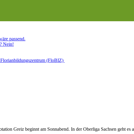
 wäre passend.
? Nein!
 Florianbildungszentrum (FloBIZ)