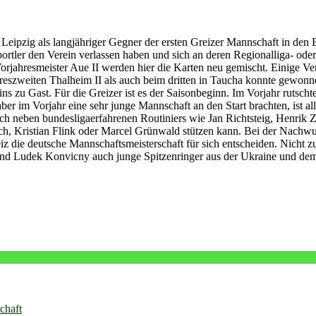
zig als langjähriger Gegner der ersten Greizer Mannschaft in den Bund
ortler den Verein verlassen haben und sich an deren Regionalliga- od
orjahresmeister Aue II werden hier die Karten neu gemischt. Einige V
ahreszweiten Thalheim II als auch beim dritten in Taucha konnte ge
ins zu Gast. Für die Greizer ist es der Saisonbeginn. Im Vorjahr rutsch
er im Vorjahr eine sehr junge Mannschaft an den Start brachten, ist all
 sich neben bundesligaerfahrenen Routiniers wie Jan Richtsteig, Henr
, Kristian Flink oder Marcel Grünwald stützen kann. Bei der Nachwuchsa
 die deutsche Mannschaftsmeisterschaft für sich entscheiden. Nicht zu 
und Ludek Konvicny auch junge Spitzenringer aus der Ukraine und de
chaft