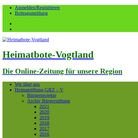
Anmelden/Registrieren
Beitragsmeldung
Facebook
YouTube
Heimatbote-Vogtland
Die Online-Zeitung für unsere Region
Wir über uns
Heimatstiftung GRZ – V
Bürgerprojekte
Archiv Bürgerstiftung
2021
2020
2019
2018
2017
2016