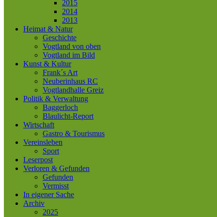
2015
2014
2013
Heimat & Natur
Geschichte
Vogtland von oben
Vogtland im Bild
Kunst & Kultur
Frank´s Art
Neuberinhaus RC
Vogtlandhalle Greiz
Politik & Verwaltung
Baggerloch
Blaulicht-Report
Wirtschaft
Gastro & Tourismus
Vereinsleben
Sport
Leserpost
Verloren & Gefunden
Gefunden
Vermisst
In eigener Sache
Archiv
2025