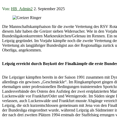
Von:
HB_Admin2
2. September 2025
Die Mannschaftskampfsaison für die zweite Vertretung des RSV Rotat
diesem Jahr haben die Greizer sieben Widersacher. Wie in den Vorja
Bundesligakonkurrenten Markneukirchen/Gelenau im Rennen. Ein neue
Leipzig gegründet. Im Vorjahr kämpfte noch die zweite Vertretung de
Vertretung als langjähriger Bundesligist aus der Regionalliga zurück un
Oberliga, angekommen.
Leipzig erreicht durch Boykott der Finalkämpfe die erste Bundes
Die Leipziger kämpften bereits in der Saison 1991 zusammen mit Dy
allerdings ein gewisses „Geschmäckle“. Im Ringkampfsport gingen di
ehemaligen unter professionellen Bedingungen trainierenden Sportcl
Landesverbände des Ostens den Aufstieg der zwei erstplatzierten Man
Luckenwalde vor Frankfurt/Oder und Wernigerode. Im Süden siegte Lei
verlassen, auch Luckenwalde und Frankfurt musste Abgänge verzeichne
Leipzig, die sich kurzentschlossen gemeinsam mit Jena von den Fin
der Bundesliga eingeordnet wurde, während Leipzig als Südmeister in 
der nach drei zweiten Plätzen 1994 erstmals der Staffelsieg errungen