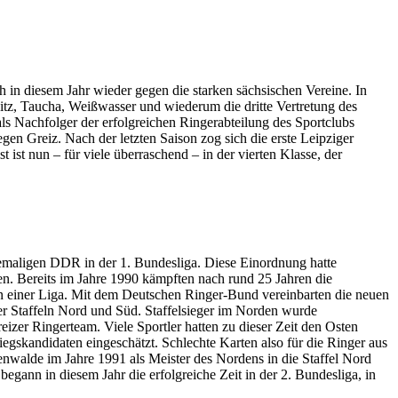
in diesem Jahr wieder gegen die starken sächsischen Vereine. In
tz, Taucha, Weißwasser und wiederum die dritte Vertretung des
 Nachfolger der erfolgreichen Ringerabteilung des Sportclubs
n Greiz. Nach der letzten Saison zog sich die erste Leipziger
t ist nun – für viele überraschend – in der vierten Klasse, der
emaligen DDR in der 1. Bundesliga. Diese Einordnung hatte
n. Bereits im Jahre 1990 kämpften nach rund 25 Jahren die
in einer Liga. Mit dem Deutschen Ringer-Bund vereinbarten die neuen
der Staffeln Nord und Süd. Staffelsieger im Norden wurde
zer Ringerteam. Viele Sportler hatten zu dieser Zeit den Osten
gskandidaten eingeschätzt. Schlechte Karten also für die Ringer aus
walde im Jahre 1991 als Meister des Nordens in die Staffel Nord
gann in diesem Jahr die erfolgreiche Zeit in der 2. Bundesliga, in