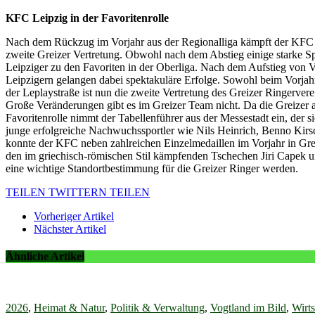
KFC Leipzig in der Favoritenrolle
Nach dem Rückzug im Vorjahr aus der Regionalliga kämpft der KFC Leip
zweite Greizer Vertretung. Obwohl nach dem Abstieg einige starke Sp
Leipziger zu den Favoriten in der Oberliga. Nach dem Aufstieg von V
Leipzigern gelangen dabei spektakuläre Erfolge. Sowohl beim Vorj
der Leplaystraße ist nun die zweite Vertretung des Greizer Ringervere
Große Veränderungen gibt es im Greizer Team nicht. Da die Greizer ab
Favoritenrolle nimmt der Tabellenführer aus der Messestadt ein, der
junge erfolgreiche Nachwuchssportler wie Nils Heinrich, Benno Kirsch
konnte der KFC neben zahlreichen Einzelmedaillen im Vorjahr in Greiz
den im griechisch-römischen Stil kämpfenden Tschechen Jiri Capek 
eine wichtige Standortbestimmung für die Greizer Ringer werden.
TEILEN
TWITTERN
TEILEN
Vorheriger Artikel
Nächster Artikel
Ähnliche Artikel
2026
,
Heimat & Natur
,
Politik & Verwaltung
,
Vogtland im Bild
,
Wirts