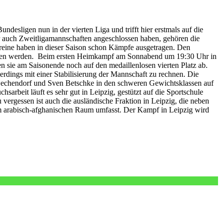
esligen nun in der vierten Liga und trifft hier erstmals auf die
er auch Zweitligamannschaften angeschlossen haben, gehören die
ereine haben in dieser Saison schon Kämpfe ausgetragen. Den
wonnen werden. Beim ersten Heimkampf am Sonnabend um 19:30 Uhr in
ten sie am Saisonende noch auf den medaillenlosen vierten Platz ab.
erdings mit einer Stabilisierung der Mannschaft zu rechnen. Die
ik Zechendorf und Sven Betschke in den schweren Gewichtsklassen auf
rbeit läuft es sehr gut in Leipzig, gestützt auf die Sportschule
vergessen ist auch die ausländische Fraktion in Leipzig, die neben
m arabisch-afghanischen Raum umfasst. Der Kampf in Leipzig wird