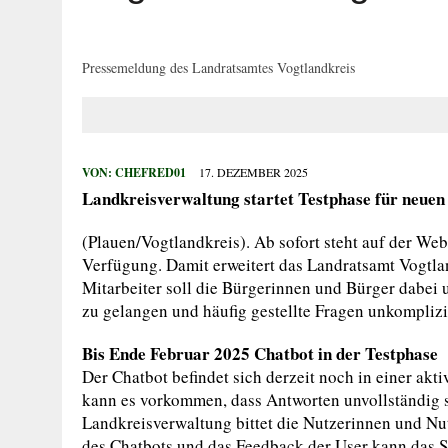
29. JULI 2026
|
HOHER SACHSCHADEN AUF SPIELPLATZ
27. JULI 2026
|
WIDERSTAND GEGEN VOLLSTRECKUNGSB
Pressemeldung des Landratsamtes Vogtlandkreis
27. JULI 2026
|
EINBRUCH IN ERLEBNISBAD
27. JULI 2026
|
MANN BEGEHT MEHRFACH STRAFTATEN
27. JULI 2026
|
VERKEHRSUNFALL MIT FÜNF VERLETZTE
VON:
CHEFRED01
17. DEZEMBER 2025
Landkreisverwaltung startet Testphase für neuen 
(Plauen/Vogtlandkreis). Ab sofort steht auf der We
Verfügung. Damit erweitert das Landratsamt Vogtlan
Mitarbeiter soll die Bürgerinnen und Bürger dabei 
zu gelangen und häufig gestellte Fragen unkomplizi
Bis Ende Februar 2025 Chatbot in der Testphase
Der Chatbot befindet sich derzeit noch in einer akt
kann es vorkommen, dass Antworten unvollständig si
Landkreisverwaltung bittet die Nutzerinnen und Nu
des Chatbots und das Feedback der User kann das S