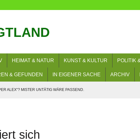
GTLAND
V
HEIMAT & NATUR
KUNST & KULTUR
POLITIK
EN & GEFUNDEN
IN EIGENER SACHE
ARCHIV
PER ALEX“? MISTER UNTÄTIG WÄRE PASSEND.
SIE WOLLEN? NEIN!
– UND NUN?
RERLAUBNIS
iert sich
 BESUCHEN FLORIANBILDUNGSZENTRUM (FLOBIZ)