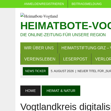
ANMELDEN/REGISTRIEREN
BEITRAGSMELDUNG
HEIMATBOTE-VO
DIE ONLINE-ZEITUNG FÜR UNSERE REGION
WIR ÜBER UNS
HEIMATSTIFTUNG GRZ – 
VEREINSLEBEN
LESERPOST
VERLOR
NEWS TICKER
5. AUGUST 2026
|
NEUER TITEL FÜR „SU
5. AUGUST 2026
|
DÜRFEN VERWALTUNGEN MACHEN, WAS 
4. AUGUST 2026
|
NEUER GRUNDSTEUERMESSBESCHEID 
HOME
HEIMAT & NATUR
3. AUGUST 2026
|
LANDKREIS GREIZ: FAHREN OHNE FAH
Vogtlandkreis digitalis
29. JULI 2026
|
SOMMER IN EICH: MEHR ALS 380 KINDER