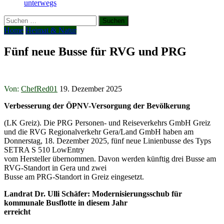
unterwegs
Suchen
nach:
Home
Heimat & Natur
Fünf neue Busse für RVG und PRG
Von:
ChefRed01
19. Dezember 2025
Verbesserung der ÖPNV-Versorgung
der Bevölkerung
(LK Greiz). Die PRG Personen- und Reiseverkehrs GmbH Greiz
und die RVG Regionalverkehr Gera/Land GmbH haben am
Donnerstag, 18. Dezember 2025, fünf neue Linienbusse des Typs
SETRA S 510 LowEntry
vom Hersteller übernommen. Davon werden künftig drei Busse am
RVG-Standort in Gera und zwei
Busse am PRG-Standort in Greiz eingesetzt.
Landrat Dr. Ulli Schäfer: Modernisierungsschub für
kommunale Busflotte in diesem Jahr
erreicht