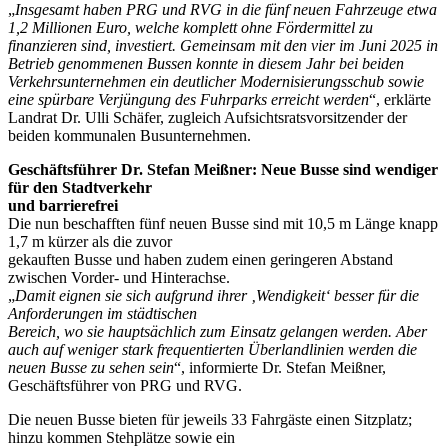
„
Insgesamt haben PRG und RVG in die fünf neuen Fahrzeuge etwa
1,2 Millionen Euro, welche komplett ohne Fördermittel zu
finanzieren sind, investiert. Gemeinsam mit den vier im Juni 2025 in
Betrieb genommenen Bussen konnte in diesem Jahr bei beiden
Verkehrsunternehmen ein deutlicher Modernisierungsschub sowie
eine spürbare Verjüngung des Fuhrparks erreicht werden
“, erklärte
Landrat Dr. Ulli Schäfer, zugleich Aufsichtsratsvorsitzender der
beiden kommunalen Busunternehmen.
Geschäftsführer Dr. Stefan Meißner: Neue Busse sind wendiger
für den Stadtverkehr
und barrierefrei
Die nun beschafften fünf neuen Busse sind mit 10,5 m Länge knapp
1,7 m kürzer als die zuvor
gekauften Busse und haben zudem einen geringeren Abstand
zwischen Vorder- und Hinterachse.
„
Damit eignen sie sich aufgrund ihrer ‚Wendigkeit‘ besser für die
Anforderungen im städtischen
Bereich, wo sie hauptsächlich zum Einsatz gelangen werden. Aber
auch auf weniger stark frequentierten Überlandlinien werden die
neuen Busse zu sehen sein
“, informierte Dr. Stefan Meißner,
Geschäftsführer von PRG und RVG.
Die neuen Busse bieten für jeweils 33 Fahrgäste einen Sitzplatz;
hinzu kommen Stehplätze sowie ein