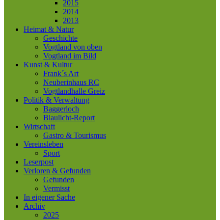
2015
2014
2013
Heimat & Natur
Geschichte
Vogtland von oben
Vogtland im Bild
Kunst & Kultur
Frank´s Art
Neuberinhaus RC
Vogtlandhalle Greiz
Politik & Verwaltung
Baggerloch
Blaulicht-Report
Wirtschaft
Gastro & Tourismus
Vereinsleben
Sport
Leserpost
Verloren & Gefunden
Gefunden
Vermisst
In eigener Sache
Archiv
2025