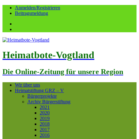
Anmelden/Registrieren
Beitragsmeldung
Facebook
YouTube
Heimatbote-Vogtland
Die Online-Zeitung für unsere Region
Wir über uns
Heimatstiftung GRZ – V
Bürgerprojekte
Archiv Bürgerstiftung
2021
2020
2019
2018
2017
2016