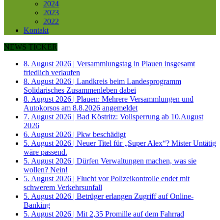
2024
2023
2022
Kontakt
NEWS TICKER
8. August 2026
|
Versammlungstag in Plauen insgesamt
friedlich verlaufen
8. August 2026
|
Landkreis beim Landesprogramm
Solidarisches Zusammenleben dabei
8. August 2026
|
Plauen: Mehrere Versammlungen und
Autokorsos am 8.8.2026 angemeldet
7. August 2026
|
Bad Köstritz: Vollsperrung ab 10.August
2026
6. August 2026
|
Pkw beschädigt
5. August 2026
|
Neuer Titel für „Super Alex“? Mister Untätig
wäre passend.
5. August 2026
|
Dürfen Verwaltungen machen, was sie
wollen? Nein!
5. August 2026
|
Flucht vor Polizeikontrolle endet mit
schwerem Verkehrsunfall
5. August 2026
|
Betrüger erlangen Zugriff auf Online-
Banking
5. August 2026
|
Mit 2,35 Promille auf dem Fahrrad