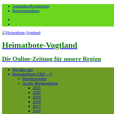
Anmelden/Registrieren
Beitragsmeldung
Facebook
YouTube
Heimatbote-Vogtland
Die Online-Zeitung für unsere Region
Wir über uns
Heimatstiftung GRZ – V
Bürgerprojekte
Archiv Bürgerstiftung
2021
2020
2019
2018
2017
2016