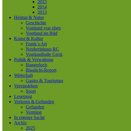
2015
2014
2013
Heimat & Natur
Geschichte
Vogtland von oben
Vogtland im Bild
Kunst & Kultur
Frank´s Art
Neuberinhaus RC
Vogtlandhalle Greiz
Politik & Verwaltung
Baggerloch
Blaulicht-Report
Wirtschaft
Gastro & Tourismus
Vereinsleben
Sport
Leserpost
Verloren & Gefunden
Gefunden
Vermisst
In eigener Sache
Archiv
2025