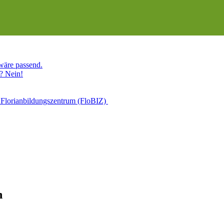
 wäre passend.
? Nein!
 Florianbildungszentrum (FloBIZ)
n