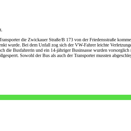
t.
nsporter die Zwickauer Straße/B 173 von der Friedensstraße kommend. 
t wurde. Bei dem Unfall zog sich der VW-Fahrer leichte Verletzungen z
 die Busfahrerin und ein 14-jähriger Businsasse wurden vorsorglich m
 vollgesperrt. Sowohl der Bus als auch der Transporter mussten abgesc