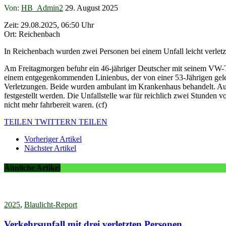
Von:
HB_Admin2
29. August 2025
Zeit: 29.08.2025, 06:50 Uhr
Ort: Reichenbach
In Reichenbach wurden zwei Personen bei einem Unfall leicht verletz
Am Freitagmorgen befuhr ein 46-jähriger Deutscher mit seinem VW-Tra
einem entgegenkommenden Linienbus, der von einer 53-Jährigen gelenk
Verletzungen. Beide wurden ambulant im Krankenhaus behandelt. Auch
festgestellt werden. Die Unfallstelle war für reichlich zwei Stunden
nicht mehr fahrbereit waren. (cf)
TEILEN
TWITTERN
TEILEN
Vorheriger Artikel
Nächster Artikel
Ähnliche Artikel
2025
,
Blaulicht-Report
Verkehrsunfall mit drei verletzten Personen