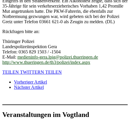
Eingriffs in den Straßenverkehr. Ein Alkoholtest zeigte, dass sich der
35-Jährige für sein verkehrserzieherisches Vorhaben 1,42 Promille
Mut angetrunken hatte. Die PKW-Fahrerin, die ebenfalls zur
Notbremsung gezwungen war, wird gebeten sich bei der Polizei
Greiz unter Telefon 03661 621-0 als Zeugin zu melden. (DL)
Rückfragen bitte an:
Thüringer Polizei
Landespolizeiinspektion Gera
Telefon: 0365 829 1503 / -1504
E-Mail:
medieninfo-gera.lpig@polizei.thueringen.de
http://www.thueringen.de/th3/polizei/index.aspx
TEILEN
TWITTERN
TEILEN
Vorheriger Artikel
Nächster Artikel
Veranstaltungen im Vogtland