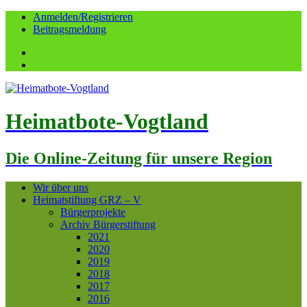
Anmelden/Registrieren
Beitragsmeldung
Facebook
YouTube
Heimatbote-Vogtland
Die Online-Zeitung für unsere Region
Wir über uns
Heimatstiftung GRZ – V
Bürgerprojekte
Archiv Bürgerstiftung
2021
2020
2019
2018
2017
2016