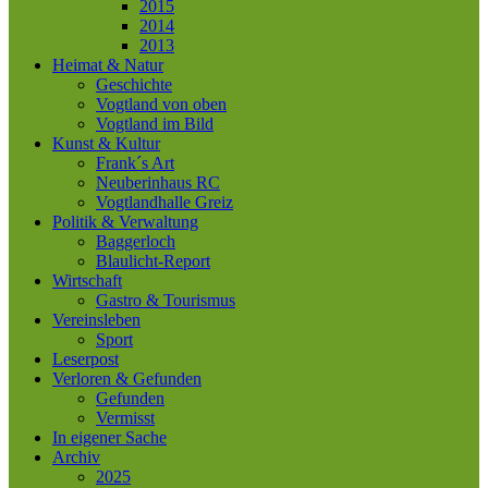
2015
2014
2013
Heimat & Natur
Geschichte
Vogtland von oben
Vogtland im Bild
Kunst & Kultur
Frank´s Art
Neuberinhaus RC
Vogtlandhalle Greiz
Politik & Verwaltung
Baggerloch
Blaulicht-Report
Wirtschaft
Gastro & Tourismus
Vereinsleben
Sport
Leserpost
Verloren & Gefunden
Gefunden
Vermisst
In eigener Sache
Archiv
2025