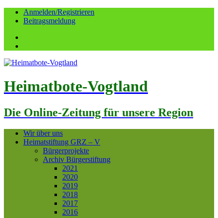
Anmelden/Registrieren
Beitragsmeldung
Facebook
YouTube
Heimatbote-Vogtland
Die Online-Zeitung für unsere Region
Wir über uns
Heimatstiftung GRZ – V
Bürgerprojekte
Archiv Bürgerstiftung
2021
2020
2019
2018
2017
2016