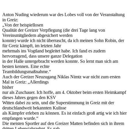
Anton Nuding wiederum war des Lobes voll von der Veranstaltung
in Greiz:
„Von der beispiellosen
Qualität der Greizer Verpflegung (die drei Tage lang von
Vereinsmitgliedern abgesichert werden
konnte) wurde ich nicht überrascht, da ich meinen Sohn Robin, der
für Greiz kämpft, im letzten Jahr
mehrmals ins Vogtland begleitet habe. Ich fand es zudem
hervorragend, dass unsere ganze Delegation
in der Halle untergebracht werden konnte. So lernt man sich am
besten kennen. Eine echte
Teambildungsmaßnahme.“
Auch der Greizer Neuzugang Niklas Nimtz war nicht zum ersten
Mal in Greiz: „Allerdings
bisher
nur als Zuschauer. Ich hoffe, am 4. Oktober beim ersten Heimkampf
dieses Jahres gegen den KSV
Witten dabei zu sein, und die Superstimmung in Greiz mit der
deutschlandweit bekannten Kulisse
als Kämpfer erleben zu können. Es ist einfach groß artig wie ich hier
empfangen wurde.“
Die meisten Sportler auf den Greizer Matten befinden sich in ihrem
dritten Lebensjahrzehnt. Es gab