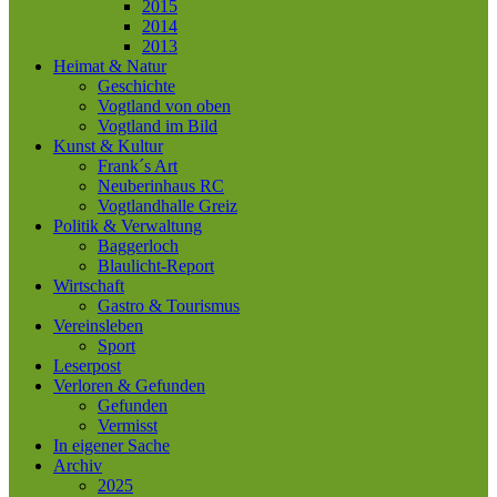
2015
2014
2013
Heimat & Natur
Geschichte
Vogtland von oben
Vogtland im Bild
Kunst & Kultur
Frank´s Art
Neuberinhaus RC
Vogtlandhalle Greiz
Politik & Verwaltung
Baggerloch
Blaulicht-Report
Wirtschaft
Gastro & Tourismus
Vereinsleben
Sport
Leserpost
Verloren & Gefunden
Gefunden
Vermisst
In eigener Sache
Archiv
2025