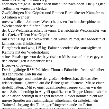
aber auch einige Ausreißer nach unten und nach oben. Die jüngsten
Teilnehmer waren die Greizer
Zwölfjährigen Noe Göpfert und Emmett Barth ältester Kämpfer mit
53 Jahren war der
unverwüstliche Johannes Wrensch, dessen Tochter Josephine am
Wochenende den fünften Platz bei
der U20 Weltmeisterschaft gewann. Der leichteste Wettkämpfer war
das Greizer Talent Noe Göpfert
mit zirka 50 kg. Der Schwerste hieß Yavan Palmer, der Modelathlet
kam aus dem fränkischen
Burgebrach und wog 115 kg. Palmer beendete die samstäglichen
Kämpfe mit der Wiederholung
seines Finalsieges von der bayerischen Meisterschaft, die er gegen
den ehemaligen Albrechtser Jens
Brosowski gewann.
Der langjährige RSV Präsident Thomas Fähndrich freute sich über
das zahlreiche Lob für das
Trainingslager und dankte der großen Helferschar, die das alles
wieder einmal glänzend auf die Beine gestellt hatten: „Mit so einer
gestellt hatten: „Mit so einer qualifizierten Truppe können wir die
neue Saison beruhigt in Angriff qualifizierten Truppe können wir die
neue Saison beruhigt in Angriff nehmen. Leider konnten nicht alle
unsere Sportler am Trainingslager teilnehmen, da zeitgleich ein
Trainer-Lehrgang des Thüringer Ringerverbandes in Erfurt