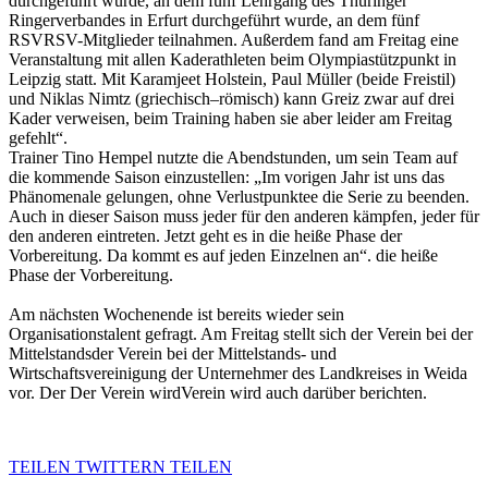
durchgeführt wurde, an dem fünf Lehrgang des Thüringer
Ringerverbandes in Erfurt durchgeführt wurde, an dem fünf
RSVRSV-Mitglieder teilnahmen. Außerdem fand am Freitag eine
Veranstaltung mit allen Kaderathleten beim Olympiastützpunkt in
Leipzig statt. Mit Karamjeet Holstein, Paul Müller (beide Freistil)
und Niklas Nimtz (griechisch–römisch) kann Greiz zwar auf drei
Kader verweisen, beim Training haben sie aber leider am Freitag
gefehlt“.
Trainer Tino Hempel nutzte die Abendstunden, um sein Team auf
die kommende Saison einzustellen: „Im vorigen Jahr ist uns das
Phänomenale gelungen, ohne Verlustpunktee die Serie zu beenden.
Auch in dieser Saison muss jeder für den anderen kämpfen, jeder für
den anderen eintreten. Jetzt geht es in die heiße Phase der
Vorbereitung. Da kommt es auf jeden Einzelnen an“. die heiße
Phase der Vorbereitung.
Am nächsten Wochenende ist bereits wieder sein
Organisationstalent gefragt. Am Freitag stellt sich der Verein bei der
Mittelstandsder Verein bei der Mittelstands- und
Wirtschaftsvereinigung der Unternehmer des Landkreises in Weida
vor. Der Der Verein wirdVerein wird auch darüber berichten.
TEILEN
TWITTERN
TEILEN