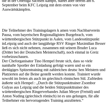
die in der Oberliga Sachsen kämpft, startet aber bereits am 6.
September beim KFC Leipzig mit dem ersten von vier
Auswärtskämpfen.
Die Teilnehmer des Trainingslagers k amen vom Nachbarverein
Pausa, vom bayerischen Regionalligisten Burgebrach, vom
württembergischen Stützpunkt in Aalen, vom Landesstützpunkt
inLeipzig und auch der langjährige RSV Ringer Maximilian Besser
ließ es sich nicht nehmen, zusammen mit seinem Bruder Luca
(Dritter bei der Deutschen Meisterschaft), noch einmal in Greiz
vorbeizuschauen.
Der Cheforganisator Tino Hempel freute sich, dass so viele
namhafte Sportler der Einladung gefolgt waren und so ein
dreitägiges Spitzentraining mit zahlreichen deutsc hen Meistern und
Platzierten auf die Beine gestellt werden konnte. Trainiert wurde
sowohl im freien als auch im griechisch römischen Stil. Zufrieden
äußerte sich Hempel : „Durch die Stützpunkttrainer Zsombor
Gulyas aus Leipzig und die beiden Stützpunkttrainer des
württembergischen Ringerverbandes Julian Meyer (Freistil) und
Anton Nuding (griechisch römisch) ist es uns gelungen, für alle
Teilnehmer ein hervorragendes Training anzubieten.“