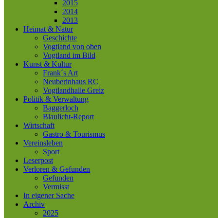
2015
2014
2013
Heimat & Natur
Geschichte
Vogtland von oben
Vogtland im Bild
Kunst & Kultur
Frank´s Art
Neuberinhaus RC
Vogtlandhalle Greiz
Politik & Verwaltung
Baggerloch
Blaulicht-Report
Wirtschaft
Gastro & Tourismus
Vereinsleben
Sport
Leserpost
Verloren & Gefunden
Gefunden
Vermisst
In eigener Sache
Archiv
2025