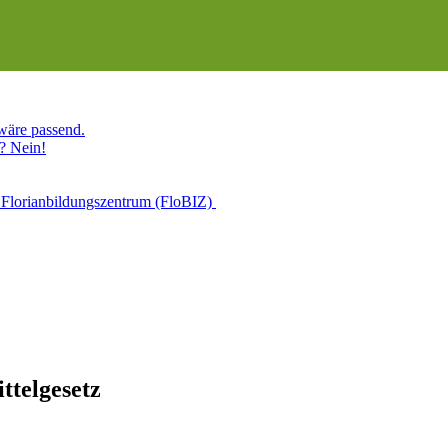
 wäre passend.
? Nein!
 Florianbildungszentrum (FloBIZ)
ttelgesetz