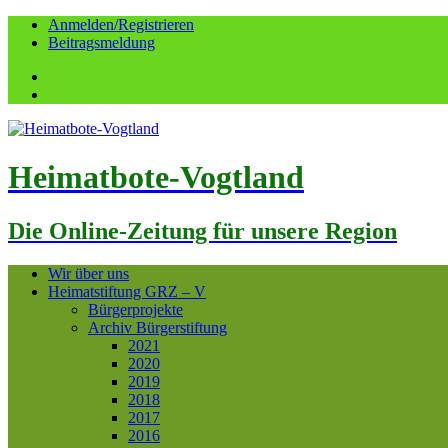
Anmelden/Registrieren
Beitragsmeldung
Facebook
YouTube
Heimatbote-Vogtland
Die Online-Zeitung für unsere Region
Wir über uns
Heimatstiftung GRZ – V
Bürgerprojekte
Archiv Bürgerstiftung
2021
2020
2019
2018
2017
2016