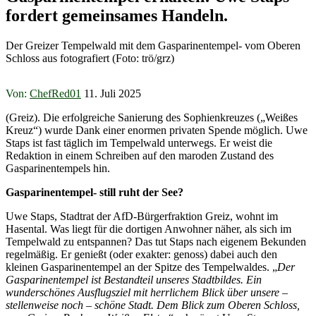
fordert gemeinsames Handeln.
Der Greizer Tempelwald mit dem Gasparinentempel- vom Oberen
Schloss aus fotografiert (Foto: trö/grz)
Von:
ChefRed01
11. Juli 2025
(Greiz). Die erfolgreiche Sanierung des Sophienkreuzes („Weißes
Kreuz“) wurde Dank einer enormen privaten Spende möglich. Uwe
Staps ist fast täglich im Tempelwald unterwegs. Er weist die
Redaktion in einem Schreiben auf den maroden Zustand des
Gasparinentempels hin.
Gasparinentempel- still ruht der See?
Uwe Staps, Stadtrat der AfD-Bürgerfraktion Greiz, wohnt im
Hasental. Was liegt für die dortigen Anwohner näher, als sich im
Tempelwald zu entspannen? Das tut Staps nach eigenem Bekunden
regelmäßig. Er genießt (oder exakter: genoss) dabei auch den
kleinen Gasparinentempel an der Spitze des Tempelwaldes. „
Der
Gasparinentempel ist Bestandteil unseres Stadtbildes. Ein
wunderschönes Ausflugsziel mit herrlichem Blick über unsere –
stellenweise noch – schöne Stadt. Dem Blick zum Oberen Schloss,