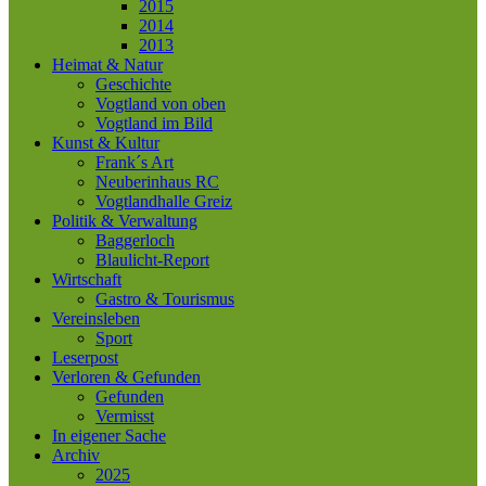
2015
2014
2013
Heimat & Natur
Geschichte
Vogtland von oben
Vogtland im Bild
Kunst & Kultur
Frank´s Art
Neuberinhaus RC
Vogtlandhalle Greiz
Politik & Verwaltung
Baggerloch
Blaulicht-Report
Wirtschaft
Gastro & Tourismus
Vereinsleben
Sport
Leserpost
Verloren & Gefunden
Gefunden
Vermisst
In eigener Sache
Archiv
2025