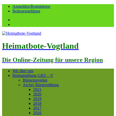
Anmelden/Registrieren
Beitragsmeldung
Facebook
YouTube
Heimatbote-Vogtland
Die Online-Zeitung für unsere Region
Wir über uns
Heimatstiftung GRZ – V
Bürgerprojekte
Archiv Bürgerstiftung
2021
2020
2019
2018
2017
2016