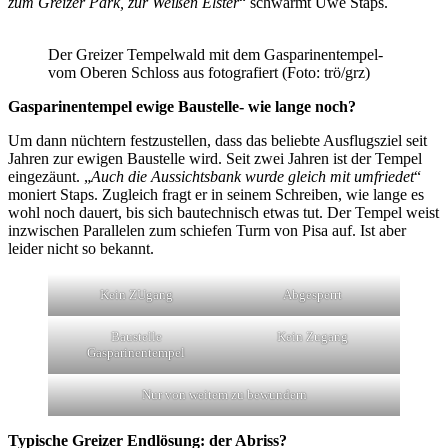
zum Greizer Park, zur Weißen Elster
“ schwärmt Uwe Staps.
Der Greizer Tempelwald mit dem Gasparinentempel-
vom Oberen Schloss aus fotografiert (Foto: trö/grz)
Gasparinentempel ewige Baustelle- wie lange noch?
Um dann nüchtern festzustellen, dass das beliebte Ausflugsziel seit
Jahren zur ewigen Baustelle wird. Seit zwei Jahren ist der Tempel
eingezäunt. „
Auch die Aussichtsbank wurde gleich mit umfriedet
“
moniert Staps. Zugleich fragt er in seinem Schreiben, wie lange es
wohl noch dauert, bis sich bautechnisch etwas tut. Der Tempel weist
inzwischen Parallelen zum schiefen Turm von Pisa auf. Ist aber
leider nicht so bekannt.
Kein ZUgang
Abgesperrt
Baustelle
Kein Zugang
Gasparinentempel
Nur von weitem zu bewundern
Typische Greizer Endlösung: der Abriss?