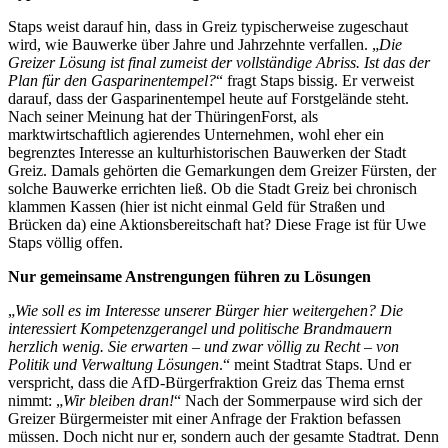
Staps weist darauf hin, dass in Greiz typischerweise zugeschaut
wird, wie Bauwerke über Jahre und Jahrzehnte verfallen. „
Die
Greizer Lösung ist final zumeist der vollständige Abriss. Ist das der
Plan für den Gasparinentempel?
“ fragt Staps bissig. Er verweist
darauf, dass der Gasparinentempel heute auf Forstgelände steht.
Nach seiner Meinung hat der ThüringenForst, als
marktwirtschaftlich agierendes Unternehmen, wohl eher ein
begrenztes Interesse an kulturhistorischen Bauwerken der Stadt
Greiz. Damals gehörten die Gemarkungen dem Greizer Fürsten, der
solche Bauwerke errichten ließ. Ob die Stadt Greiz bei chronisch
klammen Kassen (hier ist nicht einmal Geld für Straßen und
Brücken da) eine Aktionsbereitschaft hat? Diese Frage ist für Uwe
Staps völlig offen.
Nur gemeinsame Anstrengungen führen zu Lösungen
„
Wie soll es im Interesse unserer Bürger hier weitergehen? Die
interessiert Kompetenzgerangel und politische Brandmauern
herzlich wenig. Sie erwarten – und zwar völlig zu Recht – von
Politik und Verwaltung Lösungen
.“ meint Stadtrat Staps. Und er
verspricht, dass die AfD-Bürgerfraktion Greiz das Thema ernst
nimmt: „
Wir bleiben dran!
“ Nach der Sommerpause wird sich der
Greizer Bürgermeister mit einer Anfrage der Fraktion befassen
müssen. Doch nicht nur er, sondern auch der gesamte Stadtrat. Denn