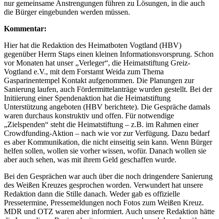
nur gemeinsame Anstrengungen führen zu Lösungen, in die auch
die Bürger eingebunden werden müssen.
Kommentar:
Hier hat die Redaktion des Heimatboten Vogtland (HBV)
gegenüber Herrn Staps einen kleinen Informationsvorsprung. Schon
vor Monaten hat unser „Verleger“, die Heimatstiftung Greiz-
Vogtland e.V., mit dem Forstamt Weida zum Thema
Gasparinentempel Kontakt aufgenommen. Die Planungen zur
Sanierung laufen, auch Fördermittelanträge wurden gestellt. Bei der
Initiierung einer Spendenaktion hat die Heimatstiftung
Unterstützung angeboten (HBV berichtete). Die Gespräche damals
waren durchaus konstruktiv und offen. Für notwendige
„Zielspenden“ steht die Heimatstiftung – z.B. im Rahmen einer
Crowdfunding-Aktion – nach wie vor zur Verfügung. Dazu bedarf
es aber Kommunikation, die nicht einseitig sein kann. Wenn Bürger
helfen sollen, wollen sie vorher wissen, wofür. Danach wollen sie
aber auch sehen, was mit ihrem Geld geschaffen wurde.
Bei den Gesprächen war auch über die noch dringendere Sanierung
des Weißen Kreuzes gesprochen worden. Verwundert hat unsere
Redaktion dann die Stille danach. Weder gab es offizielle
Pressetermine, Pressemeldungen noch Fotos zum Weißen Kreuz.
MDR und OTZ waren aber informiert. Auch unsere Redaktion hätte