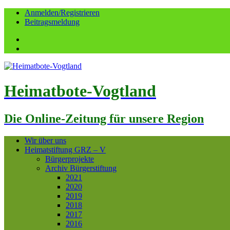
Anmelden/Registrieren
Beitragsmeldung
Facebook
YouTube
Heimatbote-Vogtland
Die Online-Zeitung für unsere Region
Wir über uns
Heimatstiftung GRZ – V
Bürgerprojekte
Archiv Bürgerstiftung
2021
2020
2019
2018
2017
2016