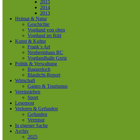
2015
2014
2013
Heimat & Natur
Geschichte
Vogtland von oben
Vogtland im Bild
Kunst & Kultur
Frank´s Art
Neuberinhaus RC
Vogtlandhalle Greiz
Politik & Verwaltung
Baggerloch
Blaulicht-Report
Wirtschaft
Gastro & Tourismus
Vereinsleben
Sport
Leserpost
Verloren & Gefunden
Gefunden
Vermisst
In eigener Sache
Archiv
2025