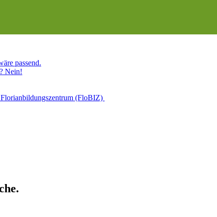
 wäre passend.
? Nein!
 Florianbildungszentrum (FloBIZ)
che.