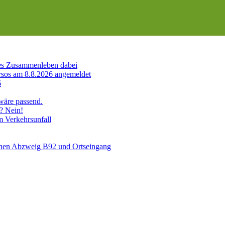
es Zusammenleben dabei
sos am 8.8.2026 angemeldet
6
 wäre passend.
? Nein!
m Verkehrsunfall
schen Abzweig B92 und Ortseingang