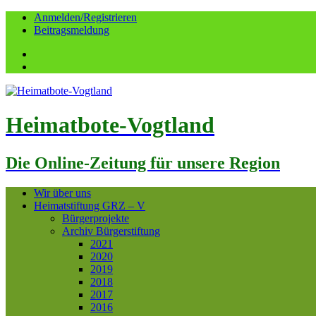
Anmelden/Registrieren
Beitragsmeldung
Facebook
YouTube
Heimatbote-Vogtland
Die Online-Zeitung für unsere Region
Wir über uns
Heimatstiftung GRZ – V
Bürgerprojekte
Archiv Bürgerstiftung
2021
2020
2019
2018
2017
2016