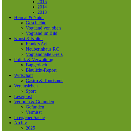
2015
2014
2013
Heimat & Natur
Geschichte
Vogtland von oben
Vogtland im Bild
Kunst & Kultur
Frank´s Art
Neuberinhaus RC
Vogtlandhalle Greiz
Politik & Verwaltung
Baggerloch
Blaulicht-Report
Wirtschaft
Gastro & Tourismus
Vereinsleben
Sport
Leserpost
Verloren & Gefunden
Gefunden
Vermisst
In eigener Sache
Archiv
2025