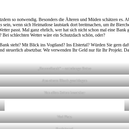
rotzdem so notwendig. Besonders die Älteren und Müden schätzen es. Ab
sein, wenn sich Heimatlose lautstark dort breitmachen, um ihr Bierche
Wetter passt. Mal ganz ehrlich, wer hat sich nicht schon mal eine Ba
 Bei schlechten Wetter wäre ein Schutzdach schön, oder?
ne Bank steht? Mit Blick ins Vogtland? Ins Elstertal? Würden Sie gern d
ind steuerlich absetzbar. Wir verwenden Ihr Geld nur für Ihr Projekt.
„Baumelbank“ – extralange Beine
Aus einem Block geschlagen
Von allen Seiten besetzbar
Viel Platz
Funktional