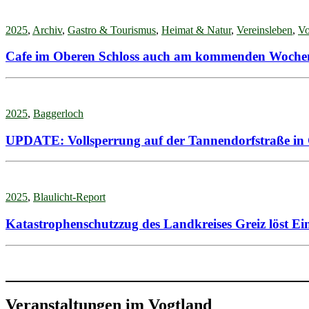
2025
,
Archiv
,
Gastro & Tourismus
,
Heimat & Natur
,
Vereinsleben
,
Vo
Cafe im Oberen Schloss auch am kommenden Wochen
2025
,
Baggerloch
UPDATE: Vollsperrung auf der Tannendorfstraße in G
2025
,
Blaulicht-Report
Katastrophenschutzzug des Landkreises Greiz löst Ei
Veranstaltungen im Vogtland