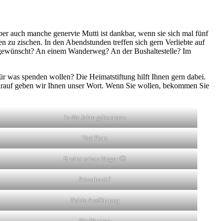
er auch manche genervte Mutti ist dankbar, wenn sie sich mal fünf
n zu zischen. In den Abendstunden treffen sich gern Verliebte auf
nk gewünscht? An einem Wanderweg? An der Bushaltestelle? Im
afür was spenden wollen? Die Heimatstiftung hilft Ihnen gern dabei.
 Darauf geben wir Ihnen unser Wort. Wenn Sie wollen, bekommen Sie
In die Jahre gekommen
Viel Platz
Er sitzt schon länger 🙂
Privatbank?
Noble Ausführung
Für Pärchen