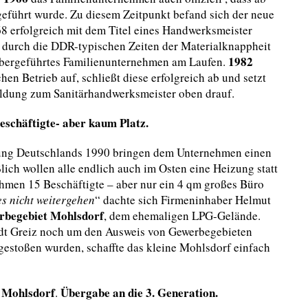
geführt wurde. Zu diesem Zeitpunkt befand sich der neue
968 erfolgreich mit dem Titel eines Handwerksmeister
 durch die DDR-typischen Zeiten der Materialknappheit
1982
habergeführtes Familienunternehmen am Laufen.
chen Betrieb auf, schließt diese erfolgreich ab und setzt
ildung zum Sanitärhandwerksmeister oben drauf.
eschäftigte- aber kaum Platz.
ung Deutschlands 1990 bringen dem Unternehmen einen
lich wollen alle endlich auch im Osten eine Heizung statt
ehmen 15 Beschäftigte – aber nur ein 4 qm großes Büro
s nicht weitergehen
“ dachte sich Firmeninhaber Helmut
rbegebiet Mohlsdorf
, dem ehemaligen LPG-Gelände.
tadt Greiz noch um den Ausweis von Gewerbegebieten
 gestoßen wurden, schaffte das kleine Mohlsdorf einfach
n Mohlsdorf
Übergabe an die 3. Generation.
.