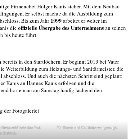
heutige Firmenchef Holger Kanis sicher. Mit dem Neubau
ingungen. Er selbst machte da die Ausbildung zum
1999
abschloss. Bis zum Jahr
arbeitet er weiter im
offizielle Übergabe des Unternehmens
anis die
an seinen
n bis heute führt.
 bereits in den Startlöchern. Er beginnt 2013 bei Vater
die Weiterbildung zum Heizungs- und Sanitärmeister, die
l
abschloss. Und auch die nächsten Schritt sind geplant:
er Kanis an Hannes Kanis erfolgen und die
chend hörte man am Samstag häufig lachend den
g der Fotogalerie)
 Greiz eröffnete das Fest
Für Essen und Getränke war gesorgt.
sikalisch.