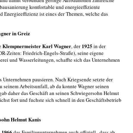
e und damit verbunden geringe Aufbauhöhen zahlreiche
tbausanierung komfortable und energieeffiziente
Energieeffizienz ist eines der Themen, welche das
gner in Greiz
Klempnermeister Karl Wagner
1925
te
, der
in der
DR-Zeiten: Friedrich-Engels-Straße), seine eigene
erei und Wasserleitungen, schaffte sich das Unternehmen
s Unternehmen pausieren. Nach Kriegsende setzte der
zu seinem Arbeitsunfall, ab da konnte Wagner seinen
gab daher das Geschäft an seinen Schwiegersohn Helmut
chst fort und fuchste sich schnell in den Geschäftsbetrieb
rsohn Helmut Kanis
1966
b
das Familienunternehmen auch offiziell , dass ab