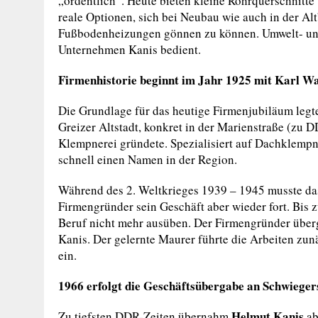
„ordentlich“. Heute bieten kleine Rohrquerschnitt
reale Optionen, sich bei Neubau wie auch in der Al
Fußbodenheizungen gönnen zu können. Umwelt- und 
Unternehmen Kanis bedient.
Firmenhistorie beginnt
im Jahr 1925 mit Karl Wa
Die Grundlage für das heutige Firmenjubiläum leg
Greizer Altstadt, konkret in der Marienstraße (zu D
Klempnerei gründete. Spezialisiert auf Dachklempn
schnell einen Namen in der Region.
Während des 2. Weltkrieges 1939 – 1945 musste da
Firmengründer sein Geschäft aber wieder fort. Bis 
Beruf nicht mehr ausüben. Der Firmengründer über
Kanis. Der gelernte Maurer führte die Arbeiten zunä
ein.
1966 erfolgt die Geschäftsübergabe an Schwiege
Helmut Kanis
Zu tiefsten DDR-Zeiten übernahm
a