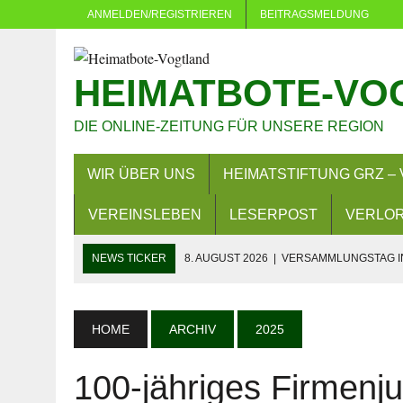
ANMELDEN/REGISTRIEREN
BEITRAGSMELDUNG
HEIMATBOTE-VO
DIE ONLINE-ZEITUNG FÜR UNSERE REGION
WIR ÜBER UNS
HEIMATSTIFTUNG GRZ – 
VEREINSLEBEN
LESERPOST
VERLOR
NEWS TICKER
8. AUGUST 2026
|
VERSAMMLUNGSTAG IN
8. AUGUST 2026
|
LANDKREIS BEIM LANDESPROGRAMM S
8. AUGUST 2026
|
PLAUEN: MEHRERE VERSAMMLUNGEN U
HOME
ARCHIV
2025
7. AUGUST 2026
|
BAD KÖSTRITZ: VOLLSPERRUNG AB 10.
100-jähriges Firmenju
6. AUGUST 2026
|
PKW BESCHÄDIGT