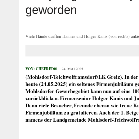
5. AUGUST 2026
|
NEUER TITEL FÜR „SUPER ALEX“? MIST
geworden
5. AUGUST 2026
|
DÜRFEN VERWALTUNGEN MACHEN, WAS 
5. AUGUST 2026
|
FLUCHT VOR POLIZEIKONTROLLE END
5. AUGUST 2026
|
BETRÜGER ERLANGEN ZUGRIFF AUF ON
Viele Hände durften Hannes und Holger Kanis (von rechts) anläss
5. AUGUST 2026
|
MIT 2,35 PROMILLE AUF DEM FAHRRAD
VON:
CHEFRED01
24. MAI 2025
(Mohlsdorf-Teichwolframsdorf/LK Greiz). In de
heute (24.05.2025) ein seltenes Firmenjubiläum g
Mohlsdorfer Gewerbegebiet kann nun auf eine 100
zurückblicken. Firmensenior Holger Kanis und Ju
Denn viele Besucher, Freunde ebenso wie treue 
Firmenjubiläum zu gratulieren.
Auch
der 1. Beig
namens der Landgemeinde Mohlsdorf-Teichwolfra