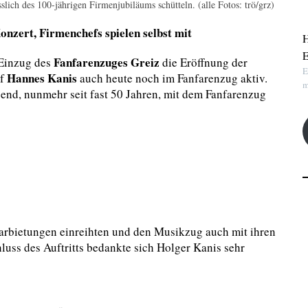
lich des 100-jährigen Firmenjubiläums schütteln. (alle Fotos: trö/grz)
onzert, Firmenchefs spielen selbst mit
H
E
Fanfarenzuges Greiz
 Einzug des
die Eröffnung der
E
Hannes Kanis
ef
auch heute noch im Fanfarenzug aktiv.
m
ugend, nunmehr seit fast 50 Jahren, mit dem Fanfarenzug
Darbietungen einreihten und den Musikzug auch mit ihren
uss des Auftritts bedankte sich Holger Kanis sehr