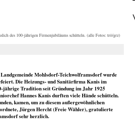
ER UNTÄTIG WÄRE PASSEND.
SIE WOLLEN? NEIN!
ET MIT SCHWEREM VERKEHRSUNFALL
LINE-BANKING
lich des 100-jährigen Firmenjubiläums schütteln. (alle Fotos: trö/grz)
 UNTERWEGS
r Landgemeinde Mohlsdorf-Teichwolframsdorf wurde
efeiert. Die Heizungs- und Sanitärfirma Kanis im
-jährige Tradition seit Gründung im Jahr 1925
niorchef Hannes Kanis durften viele Hände schütteln.
Kunden, kamen, um zu diesem außergewöhnlichen
eordnete,
Jürgen Hercht (Freie Wähler), gratulierte
msdorf sehr herzlich.