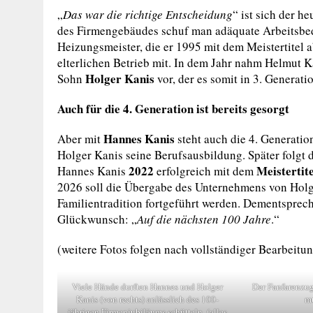
„
Das war die richtige Entscheidung
“ ist sich der 
des Firmengebäudes schuf man adäquate Arbeitsbed
Heizungsmeister, die er 1995 mit dem Meistertitel 
elterlichen Betrieb mit. In dem Jahr nahm Helmut K
Holger Kanis
Sohn
vor, der es somit in 3. Generatio
Auch für die 4. Generation ist bereits gesorgt
Hannes Kanis
Aber mit
steht auch die 4. Generation
Holger Kanis seine Berufsausbildung. Später folgt 
2022
Meistertite
Hannes Kanis
erfolgreich mit dem
2026 soll die Übergabe des Unternehmens von Holg
Familientradition fortgeführt werden. Dementspre
Glückwunsch: „
Auf die nächsten 100 Jahre
.“
(weitere Fotos folgen nach vollständiger Bearbeitun
Viele Hände durften Hannes und Holger
Der Fanfarenzug
Kanis (von rechts) anlässlich des 100-
mu
jährigen Firmenjubiläums schütteln. (alles