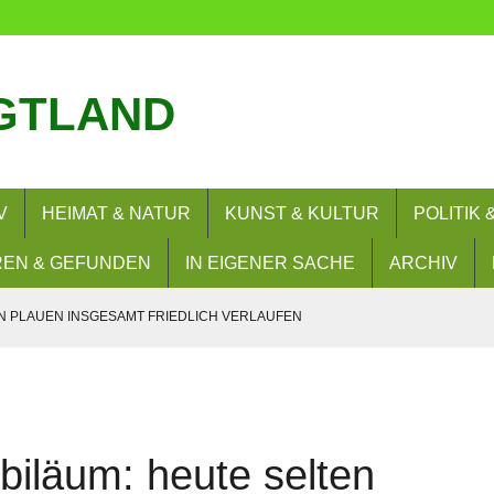
GTLAND
V
HEIMAT & NATUR
KUNST & KULTUR
POLITIK
EN & GEFUNDEN
IN EIGENER SACHE
ARCHIV
 PLAUEN INSGESAMT FRIEDLICH VERLAUFEN
OLIDARISCHES ZUSAMMENLEBEN DABEI
ND AUTOKORSOS AM 8.8.2026 ANGEMELDET
AUGUST 2026
biläum: heute selten