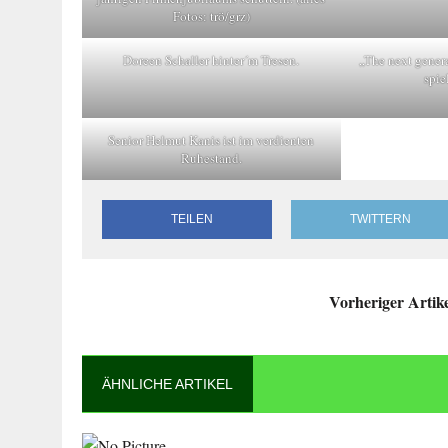
Fotos: trö/grz)
Doreen Schaller hinter´m Tresen.
„The next gener
spie
Senior Helmut Kanis ist im verdienten
Ruhestand.
TEILEN
TWITTERN
Vorheriger Artik
ÄHNLICHE ARTIKEL