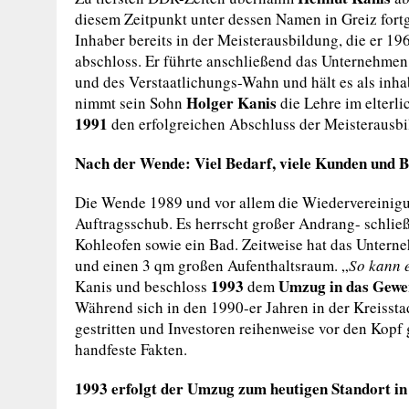
diesem Zeitpunkt unter dessen Namen in Greiz fort
Inhaber bereits in der Meisterausbildung, die er 1
abschloss. Er führte anschließend das Unternehmen
und des Verstaatlichungs-Wahn und hält es als in
Holger Kanis
nimmt sein Sohn
die Lehre im elterli
1991
den erfolgreichen Abschluss der Meisterausb
Nach der Wende: Viel Bedarf, viele Kunden und B
Die Wende 1989 und vor allem die Wiedervereinig
Auftragsschub. Es herrscht großer Andrang- schließ
Kohleofen sowie ein Bad. Zeitweise hat das Untern
und einen 3 qm großen Aufenthaltsraum. „
So kann e
1993
Umzug in das Gewe
Kanis und beschloss
dem
Während sich in den 1990-er Jahren in der Kreiss
gestritten und Investoren reihenweise vor den Kopf
handfeste Fakten.
1993 erfolgt der Umzug zum heutigen Standort i