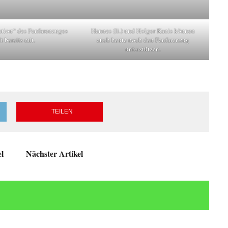
ation“ des Fanfarenzuges
Hannes (li.) und Holger Kanis können
lt bereits mit.
auch heute noch den Fanfarenzug
unterstützen.
TEILEN
el
Nächster Artikel