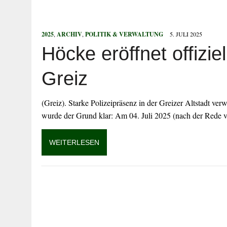
5. AUGUST 2026
|
DÜRFEN VERWALTUNGEN MACHEN, WAS 
5. AUGUST 2026
|
FLUCHT VOR POLIZEIKONTROLLE END
2025
,
ARCHIV
,
POLITIK & VERWALTUNG
5. JULI 2025
5. AUGUST 2026
|
BETRÜGER ERLANGEN ZUGRIFF AUF ON
Höcke eröffnet offizie
5. AUGUST 2026
|
MIT 2,35 PROMILLE AUF DEM FAHRRAD
5. AUGUST 2026
|
AB 1.9.26: STRASSENSPERRUNG IN KÖC
Greiz
(Greiz). Starke Polizeipräsenz in der Greizer Altstadt v
wurde der Grund klar: Am 04. Juli 2025 (nach der Rede
WEITERLESEN