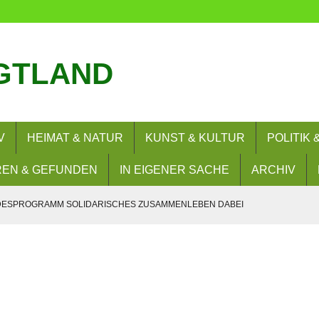
GTLAND
V
HEIMAT & NATUR
KUNST & KULTUR
POLITIK
EN & GEFUNDEN
IN EIGENER SACHE
ARCHIV
NDESPROGRAMM SOLIDARISCHES ZUSAMMENLEBEN DABEI
ND AUTOKORSOS AM 8.8.2026 ANGEMELDET
AUGUST 2026
ER UNTÄTIG WÄRE PASSEND.