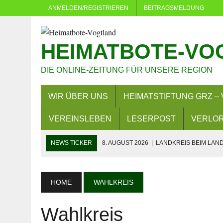
ANMELDEN/REGISTRIEREN
BEITRAGSMELDUNG
HEIMATBOTE-VO
DIE ONLINE-ZEITUNG FÜR UNSERE REGION
WIR ÜBER UNS
HEIMATSTIFTUNG GRZ – 
VEREINSLEBEN
LESERPOST
VERLOR
NEWS TICKER
8. AUGUST 2026
|
LANDKREIS BEIM LA
8. AUGUST 2026
|
PLAUEN: MEHRERE VERSAMMLUNGEN U
7. AUGUST 2026
|
BAD KÖSTRITZ: VOLLSPERRUNG AB 10.
HOME
WAHLKREIS
6. AUGUST 2026
|
PKW BESCHÄDIGT
Wahlkreis
5. AUGUST 2026
|
NEUER TITEL FÜR „SUPER ALEX“? MIST