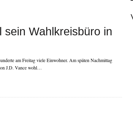
SIE WOLLEN? NEIN!
ET MIT SCHWEREM VERKEHRSUNFALL
LINE-BANKING
ll sein Wahlkreisbüro in
 UNTERWEGS
KRITZ ZWISCHEN ABZWEIG B92 UND ORTSEINGANG
erwunderte am Freitag viele Einwohner. Am späten Nachmittag
 von J.D. Vance wohl…