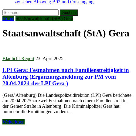
zwischen Abzweig B92 und Ortseingang
Suchen
nach:
Home
Staatsanwaltschaft (StA) Gera
Staatsanwaltschaft (StA) Gera
Blaulicht-Report
23. April 2025
LPI Gera: Festnahmen nach Familienstreitigkeit in
Altenburg (Ergänzungsmeldung zur PM vom
20.04.2024 der LPI Gera )
(Gera/ Altenburg) Die Landespolizeidirektion (LPI) Gera berichtete
am 20.04.2025 zu zwei Festnahmen nach einem Familienstreit in
der Geraer Straße in Altenburg. Die Kriminalpolizei Gera hat
nunmehr die Ermittlungen zu dem…
Weiterlesen