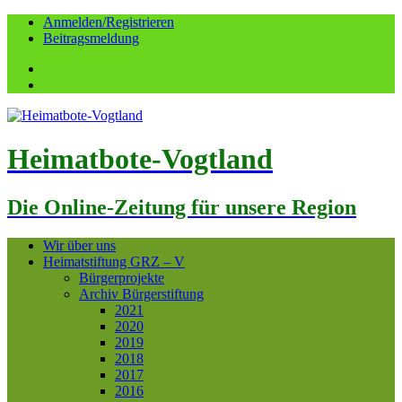
Anmelden/Registrieren
Beitragsmeldung
Facebook
YouTube
Heimatbote-Vogtland
Die Online-Zeitung für unsere Region
Wir über uns
Heimatstiftung GRZ – V
Bürgerprojekte
Archiv Bürgerstiftung
2021
2020
2019
2018
2017
2016