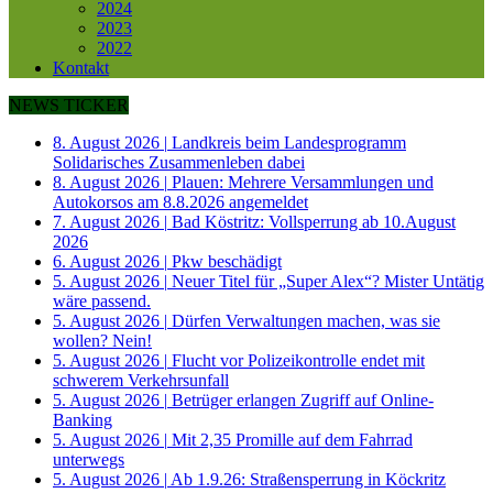
2024
2023
2022
Kontakt
NEWS TICKER
8. August 2026
|
Landkreis beim Landesprogramm
Solidarisches Zusammenleben dabei
8. August 2026
|
Plauen: Mehrere Versammlungen und
Autokorsos am 8.8.2026 angemeldet
7. August 2026
|
Bad Köstritz: Vollsperrung ab 10.August
2026
6. August 2026
|
Pkw beschädigt
5. August 2026
|
Neuer Titel für „Super Alex“? Mister Untätig
wäre passend.
5. August 2026
|
Dürfen Verwaltungen machen, was sie
wollen? Nein!
5. August 2026
|
Flucht vor Polizeikontrolle endet mit
schwerem Verkehrsunfall
5. August 2026
|
Betrüger erlangen Zugriff auf Online-
Banking
5. August 2026
|
Mit 2,35 Promille auf dem Fahrrad
unterwegs
5. August 2026
|
Ab 1.9.26: Straßensperrung in Köckritz