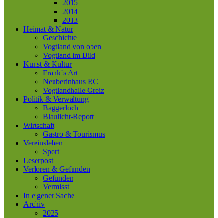
2015
2014
2013
Heimat & Natur
Geschichte
Vogtland von oben
Vogtland im Bild
Kunst & Kultur
Frank´s Art
Neuberinhaus RC
Vogtlandhalle Greiz
Politik & Verwaltung
Baggerloch
Blaulicht-Report
Wirtschaft
Gastro & Tourismus
Vereinsleben
Sport
Leserpost
Verloren & Gefunden
Gefunden
Vermisst
In eigener Sache
Archiv
2025