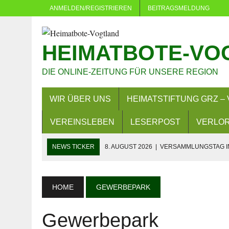
ANMELDEN/REGISTRIEREN
BEITRAGSMELDUNG
HEIMATBOTE-VO
DIE ONLINE-ZEITUNG FÜR UNSERE REGION
WIR ÜBER UNS
HEIMATSTIFTUNG GRZ – 
VEREINSLEBEN
LESERPOST
VERLOR
NEWS TICKER
8. AUGUST 2026
|
VERSAMMLUNGSTAG IN
8. AUGUST 2026
|
LANDKREIS BEIM LANDESPROGRAMM S
8. AUGUST 2026
|
PLAUEN: MEHRERE VERSAMMLUNGEN U
HOME
GEWERBEPARK
7. AUGUST 2026
|
BAD KÖSTRITZ: VOLLSPERRUNG AB 10.
Gewerbepark
6. AUGUST 2026
|
PKW BESCHÄDIGT