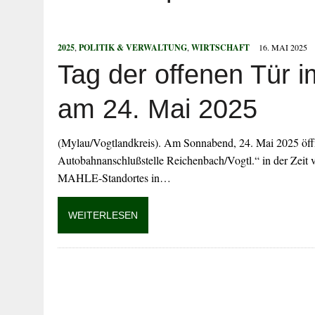
5. AUGUST 2026
|
NEUER TITEL FÜR „SUPER ALEX“? MIST
5. AUGUST 2026
|
DÜRFEN VERWALTUNGEN MACHEN, WAS 
2025
,
POLITIK & VERWALTUNG
,
WIRTSCHAFT
16. MAI 2025
5. AUGUST 2026
|
FLUCHT VOR POLIZEIKONTROLLE END
Tag der offenen Tür
5. AUGUST 2026
|
BETRÜGER ERLANGEN ZUGRIFF AUF ON
5. AUGUST 2026
|
MIT 2,35 PROMILLE AUF DEM FAHRRAD
am 24. Mai 2025
(Mylau/Vogtlandkreis). Am Sonnabend, 24. Mai 2025 öff
Autobahnanschlußstelle Reichenbach/Vogtl.“ in der Zeit
MAHLE-Standortes in…
WEITERLESEN