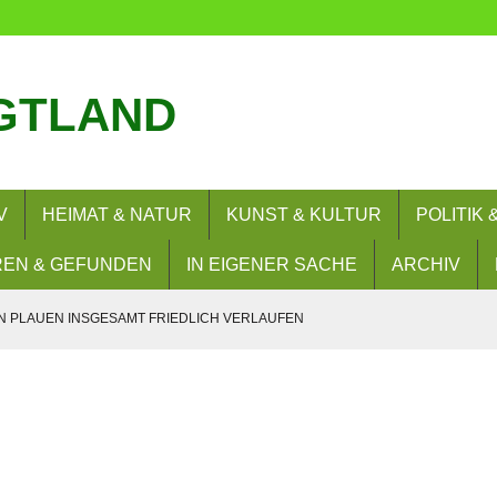
GTLAND
V
HEIMAT & NATUR
KUNST & KULTUR
POLITIK
EN & GEFUNDEN
IN EIGENER SACHE
ARCHIV
 PLAUEN INSGESAMT FRIEDLICH VERLAUFEN
OLIDARISCHES ZUSAMMENLEBEN DABEI
ND AUTOKORSOS AM 8.8.2026 ANGEMELDET
AUGUST 2026