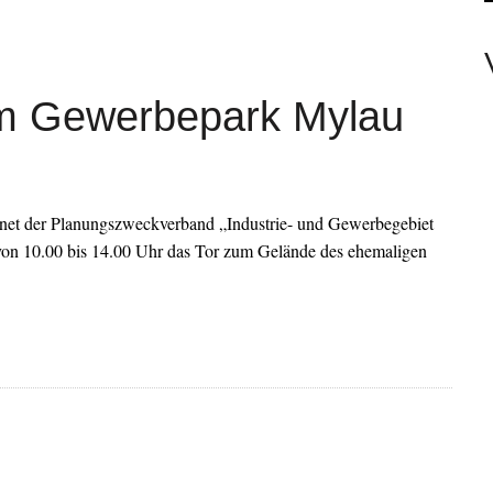
ER UNTÄTIG WÄRE PASSEND.
SIE WOLLEN? NEIN!
ET MIT SCHWEREM VERKEHRSUNFALL
 im Gewerbepark Mylau
LINE-BANKING
 UNTERWEGS
net der Planungszweckverband „Industrie- und Gewerbegebiet
 von 10.00 bis 14.00 Uhr das Tor zum Gelände des ehemaligen