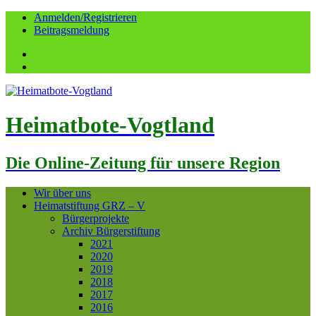
Anmelden/Registrieren
Beitragsmeldung
Facebook
YouTube
Heimatbote-Vogtland
Die Online-Zeitung für unsere Region
Wir über uns
Heimatstiftung GRZ – V
Bürgerprojekte
Archiv Bürgerstiftung
2021
2020
2019
2018
2017
2016