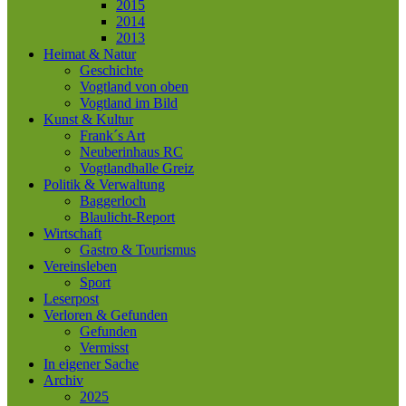
2015
2014
2013
Heimat & Natur
Geschichte
Vogtland von oben
Vogtland im Bild
Kunst & Kultur
Frank´s Art
Neuberinhaus RC
Vogtlandhalle Greiz
Politik & Verwaltung
Baggerloch
Blaulicht-Report
Wirtschaft
Gastro & Tourismus
Vereinsleben
Sport
Leserpost
Verloren & Gefunden
Gefunden
Vermisst
In eigener Sache
Archiv
2025