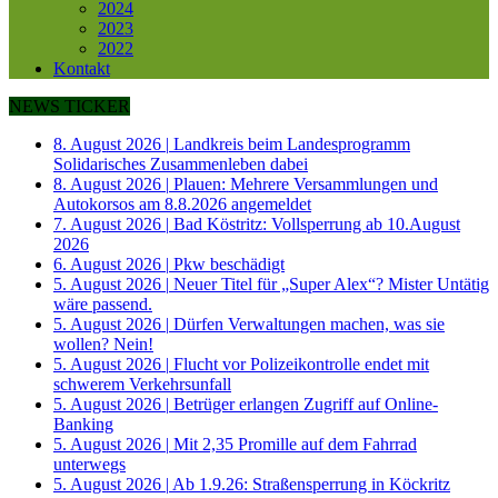
2024
2023
2022
Kontakt
NEWS TICKER
8. August 2026
|
Landkreis beim Landesprogramm
Solidarisches Zusammenleben dabei
8. August 2026
|
Plauen: Mehrere Versammlungen und
Autokorsos am 8.8.2026 angemeldet
7. August 2026
|
Bad Köstritz: Vollsperrung ab 10.August
2026
6. August 2026
|
Pkw beschädigt
5. August 2026
|
Neuer Titel für „Super Alex“? Mister Untätig
wäre passend.
5. August 2026
|
Dürfen Verwaltungen machen, was sie
wollen? Nein!
5. August 2026
|
Flucht vor Polizeikontrolle endet mit
schwerem Verkehrsunfall
5. August 2026
|
Betrüger erlangen Zugriff auf Online-
Banking
5. August 2026
|
Mit 2,35 Promille auf dem Fahrrad
unterwegs
5. August 2026
|
Ab 1.9.26: Straßensperrung in Köckritz