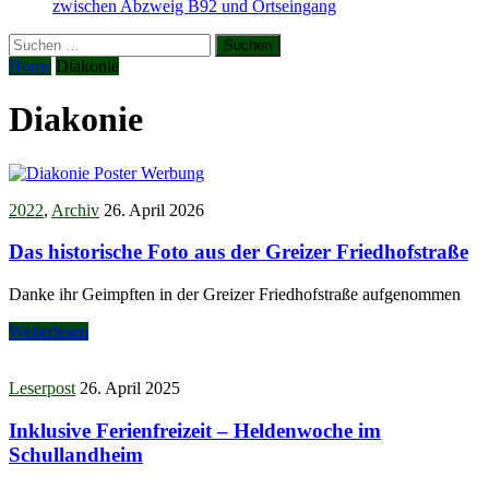
zwischen Abzweig B92 und Ortseingang
Suchen
nach:
Home
Diakonie
Diakonie
2022
,
Archiv
26. April 2026
Das historische Foto aus der Greizer Friedhofstraße
Danke ihr Geimpften in der Greizer Friedhofstraße aufgenommen
Weiterlesen
Leserpost
26. April 2025
Inklusive Ferienfreizeit – Heldenwoche im
Schullandheim