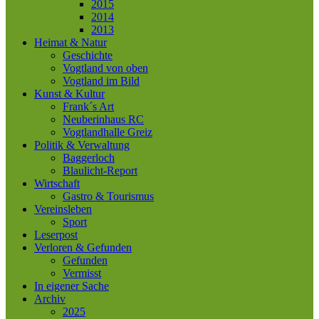
2015
2014
2013
Heimat & Natur
Geschichte
Vogtland von oben
Vogtland im Bild
Kunst & Kultur
Frank´s Art
Neuberinhaus RC
Vogtlandhalle Greiz
Politik & Verwaltung
Baggerloch
Blaulicht-Report
Wirtschaft
Gastro & Tourismus
Vereinsleben
Sport
Leserpost
Verloren & Gefunden
Gefunden
Vermisst
In eigener Sache
Archiv
2025