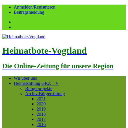
Anmelden/Registrieren
Beitragsmeldung
Facebook
YouTube
Heimatbote-Vogtland
Die Online-Zeitung für unsere Region
Wir über uns
Heimatstiftung GRZ – V
Bürgerprojekte
Archiv Bürgerstiftung
2021
2020
2019
2018
2017
2016