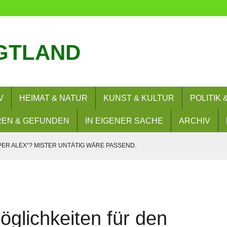
GTLAND
V
HEIMAT & NATUR
KUNST & KULTUR
POLITIK
EN & GEFUNDEN
IN EIGENER SACHE
ARCHIV
PER ALEX“? MISTER UNTÄTIG WÄRE PASSEND.
SIE WOLLEN? NEIN!
– UND NUN?
RERLAUBNIS
öglichkeiten für den
 BESUCHEN FLORIANBILDUNGSZENTRUM (FLOBIZ)