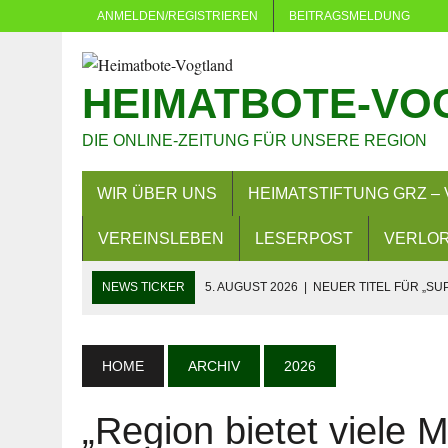
ANMELDEN/REGISTRIEREN
BEITRAGSMELDUNG
HEIMATBOTE-VO
DIE ONLINE-ZEITUNG FÜR UNSERE REGION
WIR ÜBER UNS
HEIMATSTIFTUNG GRZ – 
VEREINSLEBEN
LESERPOST
VERLOR
NEWS TICKER
5. AUGUST 2026
|
NEUER TITEL FÜR „SU
5. AUGUST 2026
|
DÜRFEN VERWALTUNGEN MACHEN, WAS 
4. AUGUST 2026
|
NEUER GRUNDSTEUERMESSBESCHEID 
HOME
ARCHIV
2026
3. AUGUST 2026
|
LANDKREIS GREIZ: FAHREN OHNE FAH
„Region bietet viele M
29. JULI 2026
|
SOMMER IN EICH: MEHR ALS 380 KINDER