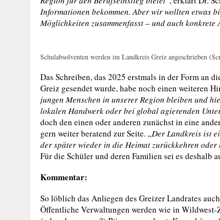
Region für den Berufseinstieg bietet
“, erklärt Dr. Sc
Informationen bekommen. Aber wir wollten etwas bie
Möglichkeiten zusammenfasst – und auch konkrete 
Schulabsolventen werden im Landkreis Greiz angeschrieben (Sc
Das Schreiben, das 2025 erstmals in der Form an d
Greiz gesendet wurde, habe noch einen weiteren Hi
jungen Menschen in unserer Region bleiben und hier 
lokalen Handwerk oder bei global agierenden Unt
doch den einen oder anderen zunächst in eine ande
gern weiter beratend zur Seite. „
Der Landkreis ist e
der später wieder in die Heimat zurückkehren oder 
Für die Schüler und deren Familien sei es deshalb 
Kommentar:
So löblich das Anliegen des Greizer Landrates auch is
Öffentliche Verwaltungen werden wie in Wildwest