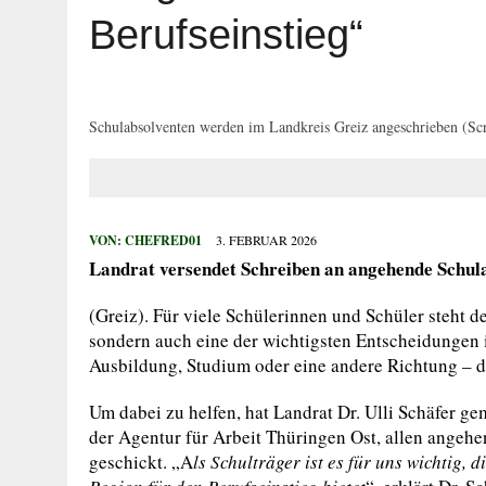
29. JULI 2026
|
HOHER SACHSCHADEN AUF SPIELPLATZ
Berufseinstieg“
27. JULI 2026
|
WIDERSTAND GEGEN VOLLSTRECKUNGSB
27. JULI 2026
|
EINBRUCH IN ERLEBNISBAD
27. JULI 2026
|
MANN BEGEHT MEHRFACH STRAFTATEN
Schulabsolventen werden im Landkreis Greiz angeschrieben (Sc
27. JULI 2026
|
VERKEHRSUNFALL MIT FÜNF VERLETZTE
VON:
CHEFRED01
3. FEBRUAR 2026
Landrat versendet Schreiben an angehende Schul
(Greiz). Für viele Schülerinnen und Schüler steht 
sondern auch eine der wichtigsten Entscheidungen 
Ausbildung, Studium oder eine andere Richtung – di
Um dabei zu helfen, hat Landrat Dr. Ulli Schäfer g
der Agentur für Arbeit Thüringen Ost, allen angeh
geschickt. „A
ls Schulträger ist es für uns wichtig, 