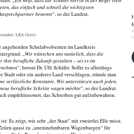
häfer. „
Ich weiß, dass die Schüler hierzu in der Regel viele
ten, das einfach und schnell die wichtigsten
Ansprechpartner benennt
“, so der Landrat.
H
E
E
reenshot: LRA Greiz)
m
ie angehenden Schulabsolventen im Landkreis
ntergrund. „
Wir wünschen uns natürlich, dass die
ihre berufliche Zukunft gestalten – sei es im
ernehmen
“, betont Dr. Ulli Schäfer. Sollte es allerdings
re Stadt oder ein anderes Land verschlagen, stünde man
ine verlässliche Konstante. Wir unterstützen auch jeden,
neue berufliche Schritte wagen möchte
“, so der Landrat.
auch empfehlenswert, das Schreiben gut aufzubewahren.
t: Es zeigt, wie sehr „der Staat“ mit zweierlei Elle misst.
-Zeiten quasi zu „uneinnehmbaren Wagenburgen“ für