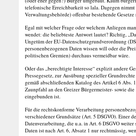
(oder eher gegen?) Bürger umgebaut. Kaum bürgerf
telefonische Erreichbarkeit so lala. Dagegen nimmt d
Verwaltungsbehörde) offenbar bestehende Gesetze n
Egal mit welcher Frage oder welchem Anliegen man
wendet: die beliebteste Antwort lautet? Richtig, „D
Ungetüm der EU-Datenschutzgrundverordnung (DSGV
personenbezogenen Daten wissen will oder die Preis
politischen Gremien) durchaus vermeidbar wäre.
Oder das „berechtigte Interesse“ explizit andere Ges
Pressegesetz, zur Ausübung spezieller Grundrechte
gemäß abschließenden Katalog des Artikel 6 Abs. 1 
Zaunpfahl an den Greizer Bürgermeister- sowie die
eingebunden ist.
Für die rechtskonforme Verarbeitung personenbezo
verschiedener Grundsätze (Art. 5 DSGVO). Einer der
Datenverarbeitung, die u.a. in Art. 6 DSGVO weiter
Daten ist nach Art. 6, Absatz 1 nur rechtmässig, we