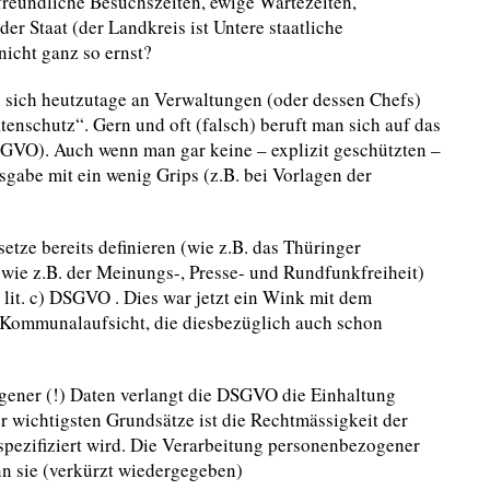
reundliche Besuchszeiten, ewige Wartezeiten,
er Staat (der Landkreis ist Untere staatliche
icht ganz so ernst?
 sich heutzutage an Verwaltungen (oder dessen Chefs)
atenschutz“. Gern und oft (falsch) beruft man sich auf das
O). Auch wenn man gar keine – explizit geschützten –
gabe mit ein wenig Grips (z.B. bei Vorlagen der
etze bereits definieren (wie z.B. das Thüringer
 wie z.B. der Meinungs-, Presse- und Rundfunkfreiheit)
lit. c) DSGVO . Dies war jetzt ein Wink mit dem
 Kommunalaufsicht, die diesbezüglich auch schon
gener (!) Daten verlangt die DSGVO die Einhaltung
 wichtigsten Grundsätze ist die Rechtmässigkeit der
 spezifiziert wird. Die Verarbeitung personenbezogener
nn sie (verkürzt wiedergegeben)