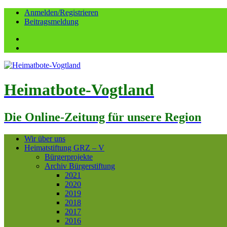
Anmelden/Registrieren
Beitragsmeldung
Facebook
YouTube
Heimatbote-Vogtland
Die Online-Zeitung für unsere Region
Wir über uns
Heimatstiftung GRZ – V
Bürgerprojekte
Archiv Bürgerstiftung
2021
2020
2019
2018
2017
2016