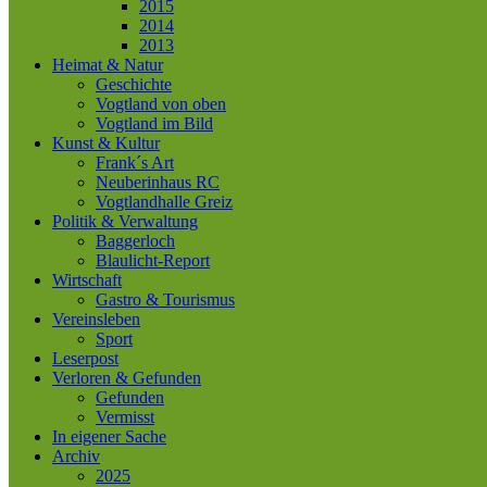
2015
2014
2013
Heimat & Natur
Geschichte
Vogtland von oben
Vogtland im Bild
Kunst & Kultur
Frank´s Art
Neuberinhaus RC
Vogtlandhalle Greiz
Politik & Verwaltung
Baggerloch
Blaulicht-Report
Wirtschaft
Gastro & Tourismus
Vereinsleben
Sport
Leserpost
Verloren & Gefunden
Gefunden
Vermisst
In eigener Sache
Archiv
2025