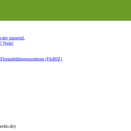
 wäre passend.
? Nein!
 Florianbildungszentrum (FloBIZ)
xelio.de)