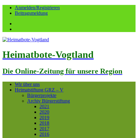
Anmelden/Registrieren
Beitragsmeldung
Facebook
YouTube
Heimatbote-Vogtland
Die Online-Zeitung für unsere Region
Wir über uns
Heimatstiftung GRZ – V
Bürgerprojekte
Archiv Bürgerstiftung
2021
2020
2019
2018
2017
2016