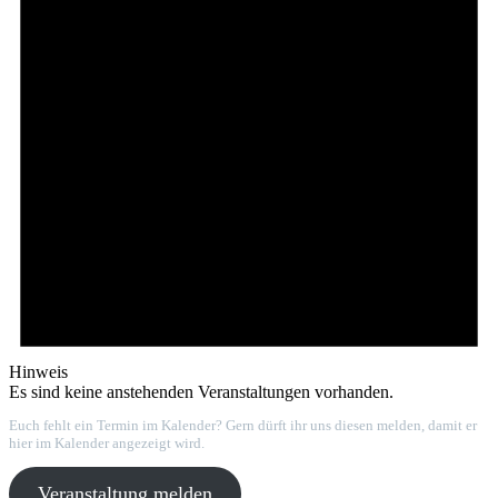
Hinweis
Es sind keine anstehenden Veranstaltungen vorhanden.
Euch fehlt ein Termin im Kalender? Gern dürft ihr uns diesen melden, damit er
hier im Kalender angezeigt wird.
Veranstaltung melden