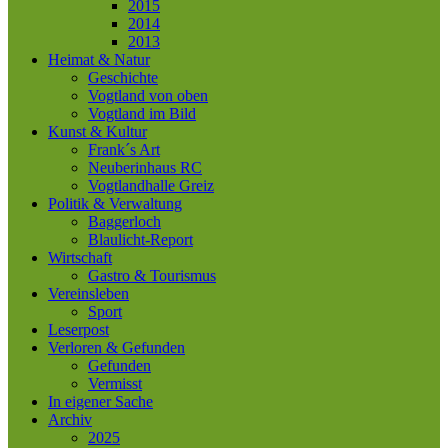
2015
2014
2013
Heimat & Natur
Geschichte
Vogtland von oben
Vogtland im Bild
Kunst & Kultur
Frank´s Art
Neuberinhaus RC
Vogtlandhalle Greiz
Politik & Verwaltung
Baggerloch
Blaulicht-Report
Wirtschaft
Gastro & Tourismus
Vereinsleben
Sport
Leserpost
Verloren & Gefunden
Gefunden
Vermisst
In eigener Sache
Archiv
2025