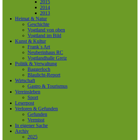
2015
2014
2013
Heimat & Natur
Geschichte
Vogtland von oben
Vogtland im Bild
Kunst & Kultur
Frank´s Art
Neuberinhaus RC
Vogtlandhalle Greiz
Politik & Verwaltung
Baggerloch
Blaulicht-Report
Wirtschaft
Gastro & Tourismus
Vereinsleben
Sport
Leserpost
Verloren & Gefunden
Gefunden
Vermisst
In eigener Sache
Archiv
2025