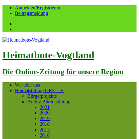
Anmelden/Registrieren
Beitragsmeldung
Facebook
YouTube
Heimatbote-Vogtland
Die Online-Zeitung für unsere Region
Wir über uns
Heimatstiftung GRZ – V
Bürgerprojekte
Archiv Bürgerstiftung
2021
2020
2019
2018
2017
2016