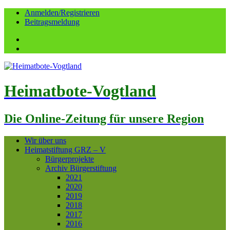
Anmelden/Registrieren
Beitragsmeldung
Facebook
YouTube
Heimatbote-Vogtland
Die Online-Zeitung für unsere Region
Wir über uns
Heimatstiftung GRZ – V
Bürgerprojekte
Archiv Bürgerstiftung
2021
2020
2019
2018
2017
2016