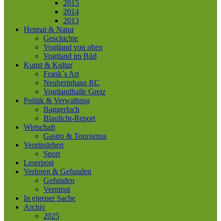
2015
2014
2013
Heimat & Natur
Geschichte
Vogtland von oben
Vogtland im Bild
Kunst & Kultur
Frank´s Art
Neuberinhaus RC
Vogtlandhalle Greiz
Politik & Verwaltung
Baggerloch
Blaulicht-Report
Wirtschaft
Gastro & Tourismus
Vereinsleben
Sport
Leserpost
Verloren & Gefunden
Gefunden
Vermisst
In eigener Sache
Archiv
2025