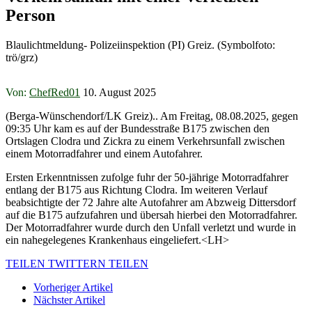
Person
Blaulichtmeldung- Polizeiinspektion (PI) Greiz. (Symbolfoto:
trö/grz)
Von:
ChefRed01
10. August 2025
(Berga-Wünschendorf/LK Greiz).. Am Freitag, 08.08.2025, gegen
09:35 Uhr kam es auf der Bundesstraße B175 zwischen den
Ortslagen Clodra und Zickra zu einem Verkehrsunfall zwischen
einem Motorradfahrer und einem Autofahrer.
Ersten Erkenntnissen zufolge fuhr der 50-jährige Motorradfahrer
entlang der B175 aus Richtung Clodra. Im weiteren Verlauf
beabsichtigte der 72 Jahre alte Autofahrer am Abzweig Dittersdorf
auf die B175 aufzufahren und übersah hierbei den Motorradfahrer.
Der Motorradfahrer wurde durch den Unfall verletzt und wurde in
ein nahegelegenes Krankenhaus eingeliefert.<LH>
TEILEN
TWITTERN
TEILEN
Vorheriger Artikel
Nächster Artikel