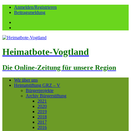
Anmelden/Registrieren
Beitragsmeldung
Facebook
YouTube
Heimatbote-Vogtland
Die Online-Zeitung für unsere Region
Wir über uns
Heimatstiftung GRZ – V
Bürgerprojekte
Archiv Bürgerstiftung
2021
2020
2019
2018
2017
2016