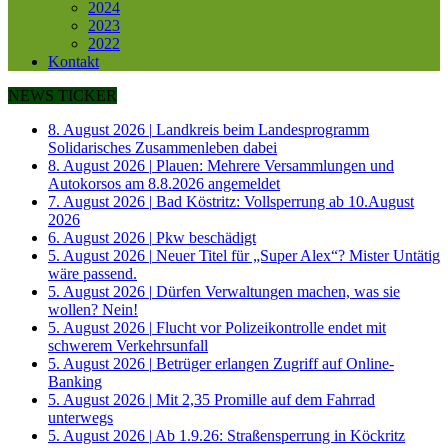
2024
2023
2022
Kontakt
NEWS TICKER
8. August 2026
|
Landkreis beim Landesprogramm
Solidarisches Zusammenleben dabei
8. August 2026
|
Plauen: Mehrere Versammlungen und
Autokorsos am 8.8.2026 angemeldet
7. August 2026
|
Bad Köstritz: Vollsperrung ab 10.August
2026
6. August 2026
|
Pkw beschädigt
5. August 2026
|
Neuer Titel für „Super Alex“? Mister Untätig
wäre passend.
5. August 2026
|
Dürfen Verwaltungen machen, was sie
wollen? Nein!
5. August 2026
|
Flucht vor Polizeikontrolle endet mit
schwerem Verkehrsunfall
5. August 2026
|
Betrüger erlangen Zugriff auf Online-
Banking
5. August 2026
|
Mit 2,35 Promille auf dem Fahrrad
unterwegs
5. August 2026
|
Ab 1.9.26: Straßensperrung in Köckritz