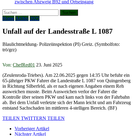
zwischen Abzweig B92 und Ortseingang
Suchen
nach:
Home
Archiv
2025
Unfall auf der Landesstraße L 1087
Blaulichtmeldung- Polizeiinspektion (PI) Greiz. (Symbolfoto:
trö/grz)
Von:
ChefRed01
23. Juni 2025
(Zeulenroda-Triebes). Am 22.06.2025 gegen 14:35 Uhr befuhr ein
65-jähriger PKW Fahrer die Landestraße L 1087 von Quingenberg
in Richtung Silberfeld, als er nach eigenen Angaben einem Reh
ausweichen musste. Beim Ausweichen verlor der Fahrer die
Kontrolle über seinen PKW und kam nach links von der Fahrbahn
ab. Bei dem Unfall verletzte sich der Mann leicht und am Fahrzeug
entstand Sachschaden im mittleren 4-stelligen Bereich. (BF)
TEILEN
TWITTERN
TEILEN
Vorheriger Artikel
Nächster Artikel