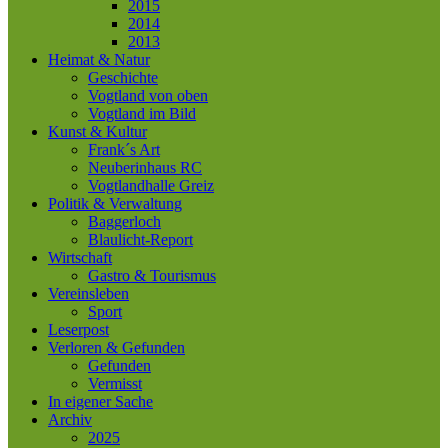
2015
2014
2013
Heimat & Natur
Geschichte
Vogtland von oben
Vogtland im Bild
Kunst & Kultur
Frank´s Art
Neuberinhaus RC
Vogtlandhalle Greiz
Politik & Verwaltung
Baggerloch
Blaulicht-Report
Wirtschaft
Gastro & Tourismus
Vereinsleben
Sport
Leserpost
Verloren & Gefunden
Gefunden
Vermisst
In eigener Sache
Archiv
2025