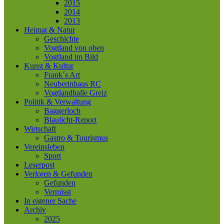
2015
2014
2013
Heimat & Natur
Geschichte
Vogtland von oben
Vogtland im Bild
Kunst & Kultur
Frank´s Art
Neuberinhaus RC
Vogtlandhalle Greiz
Politik & Verwaltung
Baggerloch
Blaulicht-Report
Wirtschaft
Gastro & Tourismus
Vereinsleben
Sport
Leserpost
Verloren & Gefunden
Gefunden
Vermisst
In eigener Sache
Archiv
2025