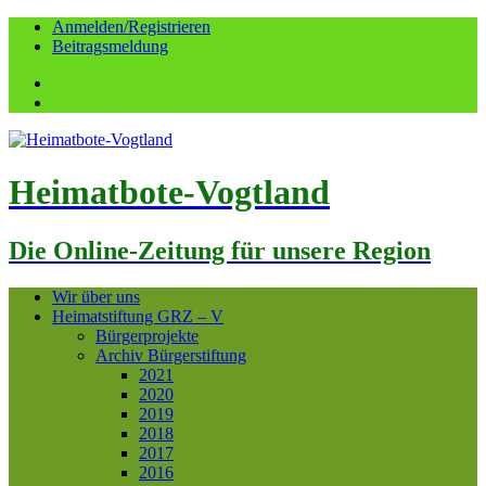
Anmelden/Registrieren
Beitragsmeldung
Facebook
YouTube
Heimatbote-Vogtland
Die Online-Zeitung für unsere Region
Wir über uns
Heimatstiftung GRZ – V
Bürgerprojekte
Archiv Bürgerstiftung
2021
2020
2019
2018
2017
2016