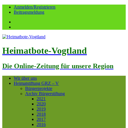
Anmelden/Registrieren
Beitragsmeldung
Facebook
YouTube
Heimatbote-Vogtland
Die Online-Zeitung für unsere Region
Wir über uns
Heimatstiftung GRZ – V
Bürgerprojekte
Archiv Bürgerstiftung
2021
2020
2019
2018
2017
2016