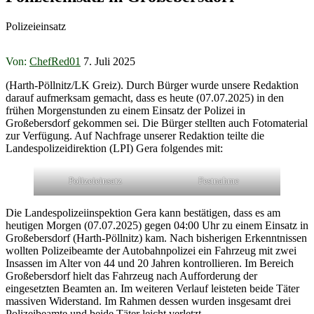
Polizeieinsatz
Von:
ChefRed01
7. Juli 2025
(Harth-Pöllnitz/LK Greiz). Durch Bürger wurde unsere Redaktion
darauf aufmerksam gemacht, dass es heute (07.07.2025) in den
frühen Morgenstunden zu einem Einsatz der Polizei in
Großebersdorf gekommen sei. Die Bürger stellten auch Fotomaterial
zur Verfügung. Auf Nachfrage unserer Redaktion teilte die
Landespolizeidirektion (LPI) Gera folgendes mit:
Polizeieinsatz
Festnahme
Die Landespolizeiinspektion Gera kann bestätigen, dass es am
heutigen Morgen (07.07.2025) gegen 04:00 Uhr zu einem Einsatz in
Großebersdorf (Harth-Pöllnitz) kam. Nach bisherigen Erkenntnissen
wollten Polizeibeamte der Autobahnpolizei ein Fahrzeug mit zwei
Insassen im Alter von 44 und 20 Jahren kontrollieren. Im Bereich
Großebersdorf hielt das Fahrzeug nach Aufforderung der
eingesetzten Beamten an. Im weiteren Verlauf leisteten beide Täter
massiven Widerstand. Im Rahmen dessen wurden insgesamt drei
Polizeibeamte und beide Täter leicht verletzt.