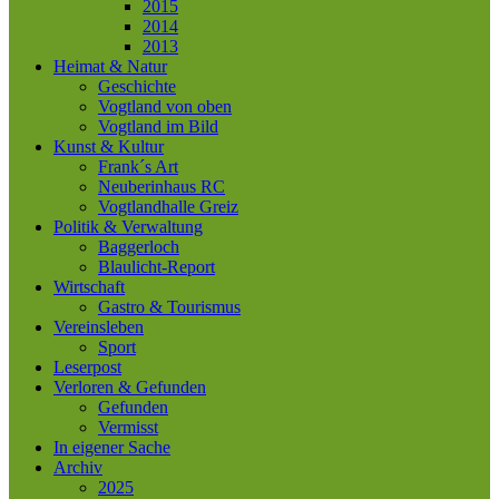
2015
2014
2013
Heimat & Natur
Geschichte
Vogtland von oben
Vogtland im Bild
Kunst & Kultur
Frank´s Art
Neuberinhaus RC
Vogtlandhalle Greiz
Politik & Verwaltung
Baggerloch
Blaulicht-Report
Wirtschaft
Gastro & Tourismus
Vereinsleben
Sport
Leserpost
Verloren & Gefunden
Gefunden
Vermisst
In eigener Sache
Archiv
2025