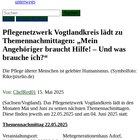
unterwegs
Suchen
nach:
Home
Heimat & Natur
Pflegenetzwerk Vogtlandkreis lädt zu
Themennachmittagen: „Mein
Angehöriger braucht Hilfe! – Und was
brauche ich?“
Die Pflege älterer Menschen ist gelebter Humanismus. (Symbolfoto:
Rike/pixelio.de)
Von:
ChefRed01
15. Mai 2025
(Sachsen/Vogtland). Das Pflegenetzwerk Vogtlandkreis lädt in den
Monaten Mai und Juni zu seinen nächsten Themennachmittagen.
Diese finden jeweils am 22.05.2025 und am 04. Juni 2025 statt:
Themennachmittag 22.05.2025
Veranstaltungsort: Mehrgenerationenhaus Adorf,