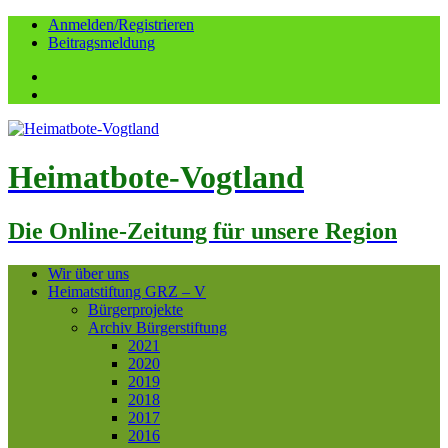
Anmelden/Registrieren
Beitragsmeldung
Facebook
YouTube
Heimatbote-Vogtland
Die Online-Zeitung für unsere Region
Wir über uns
Heimatstiftung GRZ – V
Bürgerprojekte
Archiv Bürgerstiftung
2021
2020
2019
2018
2017
2016