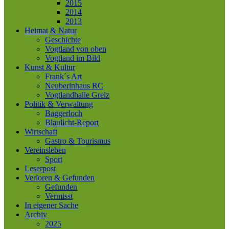
2015
2014
2013
Heimat & Natur
Geschichte
Vogtland von oben
Vogtland im Bild
Kunst & Kultur
Frank´s Art
Neuberinhaus RC
Vogtlandhalle Greiz
Politik & Verwaltung
Baggerloch
Blaulicht-Report
Wirtschaft
Gastro & Tourismus
Vereinsleben
Sport
Leserpost
Verloren & Gefunden
Gefunden
Vermisst
In eigener Sache
Archiv
2025