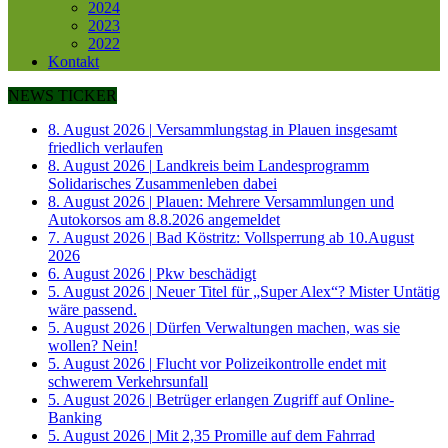
2024
2023
2022
Kontakt
NEWS TICKER
8. August 2026
|
Versammlungstag in Plauen insgesamt
friedlich verlaufen
8. August 2026
|
Landkreis beim Landesprogramm
Solidarisches Zusammenleben dabei
8. August 2026
|
Plauen: Mehrere Versammlungen und
Autokorsos am 8.8.2026 angemeldet
7. August 2026
|
Bad Köstritz: Vollsperrung ab 10.August
2026
6. August 2026
|
Pkw beschädigt
5. August 2026
|
Neuer Titel für „Super Alex“? Mister Untätig
wäre passend.
5. August 2026
|
Dürfen Verwaltungen machen, was sie
wollen? Nein!
5. August 2026
|
Flucht vor Polizeikontrolle endet mit
schwerem Verkehrsunfall
5. August 2026
|
Betrüger erlangen Zugriff auf Online-
Banking
5. August 2026
|
Mit 2,35 Promille auf dem Fahrrad