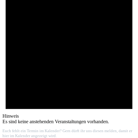
Hinweis
Es sind keine anstehenden Veranstaltungen vorhanden.
Euch fehlt ein Termin im Kalender? Gern dürft ihr uns diesen melden, damit er
hier im Kalender angezeigt wird.